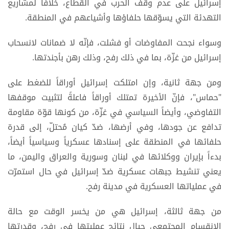
إسرائيل على عدم وقف الحرب في القطاع، خلافاً لمشاريع
التهدئة التي يسوّقها حلفاؤها وأشياعهم في المنطقة.
وسواء نجحت المفاوضات أو فشلت، فإنّه لا ضمانات لانسحاب
إسرائيل من غزّة، بما في ذلك رفح، وذلك رهن بأجندتها.
ومن جهة ثانية، وإن امتلكت إسرائيل أوراقاً للضغط على
"حماس"، فإنّ الأخيرة تمتلك أوراقاً فاعلةً لتثبيت موقفها
التفاوضي، وأيضاً السياسي في غزّة، من كونها قوّة مقاومة
تدافع عن جودها، وفي أرضها، ضدّ كيان مُحتلّ، إلى قدرة
حلفائها في المنطقة على إسنادها عسكرياً وسياسياً أيضاً،
بدءاً بإيران ووكلائها في لبنان وسورية والعراق واليمن، ما
يعني تنشيط جبهات عسكرية ضدّ إسرائيل في حال استمرّت
في عملياتها العسكرية في مدينة رفح.
من جهة ثالثة، إسرائيل هي من يخسر الوقت مع حالة
الانقسام المجتمعي حيال نتائج عمليتها في رفح، وقدرتها