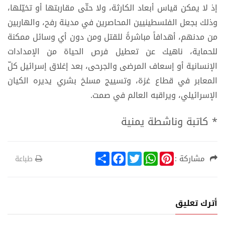
إذ لا يمكن قياس أبعاد الكارثة، ولا حتّى مقاربتها أو تخيّلها،
وذلك بجعل الفلسطينيين المحاصرين في مدينة رفح، والهاربين
من مدنهم، أهدافاً مباشرةً للقتل ومن دون أي وسائل ممكنة
للحماية، ناهيك عن تعطيل فرص الحياة من الإمدادات
الإنسانية أو إسعاف المرضى والجرحى، بعد إغلاق إسرائيل كلّ
المعابر في قطاع غزة، وتسييج مسلخ بشري يديره الكيان
الإسرائيلي، ويراقبه العالم في صمت.
* كاتبة وناشطة يمنية
S
F
T
W
P
مشاركة :
طباعة
h
a
w
h
i
a
c
i
a
n
r
e
t
t
t
e
b
t
s
e
o
e
A
r
أترك تعليق
o
r
p
e
k
p
s
t