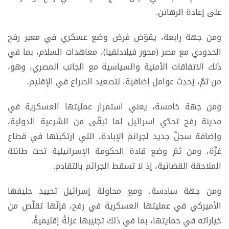
على إعادة الرهائن.
ومن جهة رابعة، يقوّض فرض وضع عسكري في معبر رفح
الحدودي مع مصر (محور فيلادلفيا)، معاهدات السلام، بما في
ذلك الاتفاقات الأمنية والسياسية مع الجانب المصري، وهو،
من ثمّ، يُحدِث عوامل إضافية، لتصعيد الصراع في الإقليم.
ومن جهة خامسة، يعني استمرار عمليتها العسكرية في
مدينة رفح تحدّي إسرائيل لما تبقّى من الشرعية الدولية،
وإضافة سجلّ جديد لجرائمَ الإبادة، التي ارتكبتها في قطاع
غزّة، ومن ثمّ وضع قادة الحكومة الإسرائيلية تحت طائلة
الملاحقة القضائية، إذ لا تسقط الجرائم بالتقادم.
ومن جهة سادسة، ومع محاولة إسرائيل تحييد حليفها
الأميركي في عمليتها العسكرية في رفح، فإنّها تقلّص من
خياراته في حمايتها، بما في ذلك تجنيبها عزلةً إقليميةً.