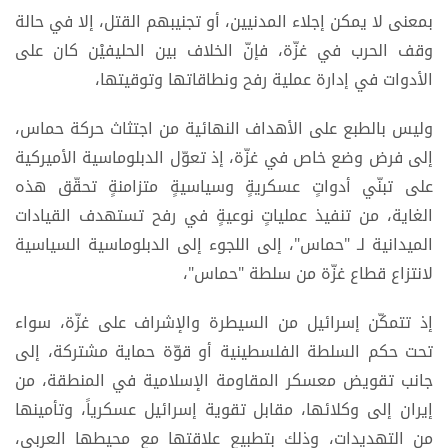
بمعنى لا يمكن إجلاء المدنيين، أو تجنيبهم القتل، إلا في حالة
وقف الحرب في غزّة، فإنّ الخلاف بين الحليفيْن كان على
الأدوات في إدارة عملية رفح ونطاقاتها وتوقيتها،
وليس بالطبع على الأهداف النهائية من اجتثاث حركة حماس،
إلى فرض وضع خاص في غزّة، إذ تعوّل الدبلوماسية الأميركية
على تبنّي أدواتٍ عسكريةٍ وسياسيةٍ متزامنةٍ تحقّق هذه
الغاية، من تنفيذ عملياتٍ نوعيةٍ في رفح تستهدف القيادات
الميدانية لـ "حماس"، إلى اللجوء إلى الدبلوماسية السياسية
لانتزاع قطاع غزّة من سلطة "حماس"،
إذ تتمكّن إسرائيل من السيطرة والإشراف على غزّة، سواء
تحت حكم السلطة الفلسطينية أو قوّة حماية مشتركة، إلى
جانب تقويض معسكر المقاومة الإسلامية في المنطقة، من
إيران إلى وكلائها، مقابل تقوية إسرائيل عسكرياً، وتأمينها
من التهديدات، وذلك بتطبيع علاقتها مع محيطها العربي،