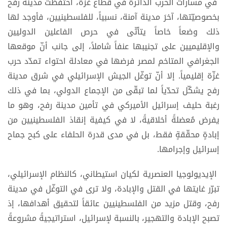
في مسارات الحرب الدائرة في قطاع غزّة، احتفظت مدينة رفح
بخصوصيّتها، آخرَ مدينة آمنة، نسبياً، للفلسطينيين، فأوجد لها
ذلك وضعاً خاصاً يتأتّى في حرص الفاعلين الدوليين
والإقليميين على تجنيبها عنفاً شاملاً، إلى جانب أنّ موقعها
الجغرافي المتاخم لمصر فرضها في معادلة احتواء تمدّد حرب
غزّة إقليمياً. إلا أنّ توغّل الجيش الإسرائيلي في شرق مدينة
رفح يشكّل تحدّياً لما تبقّى من الإجماع الدولي، بما في ذلك
رغبة حليف إسرائيل الأميركي في تأمين مدينة رفح، وهو ما
يفرض مُعضلةً أخلاقيةً، لا في كيفية إنقاذ الفلسطينيين من
إبادةٍ محقّقةٍ فقط، بل في مدى قدرة الحلفاء على كبح جماح
إسرائيل وإجرامها.
الإيديولوجيا العنصرية لكيان استيطاني، كالنظام الإسرائيلي،
تبرّر غايتها في القتل والإبادة، ولا ترى في التوغّل في مدينة
رفح، وقتل مزيد من الفلسطينيين عائقاً لتحقيق أهدافها، إذ
تصبح الإبادة والتهجير، بالنسبة لإسرائيل، استراتيجيةً مشروعةً