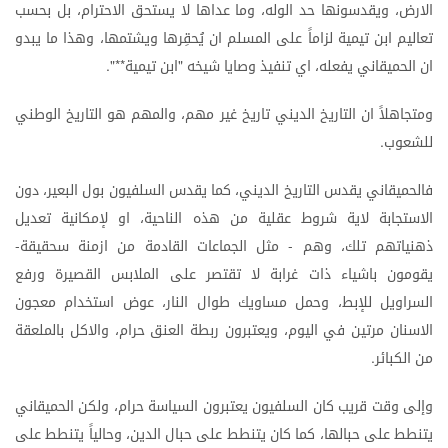
الارض،
ويقدسونها
حد
الوله،
وما
عداها
لا
يستحق
الاحترام،
بل
بحسب
تعاليم
ابن
تيمية
لزاماً
على
المسلم
ان
يُحقِرها
ويشتمها،
وهذا
ما
يبدو
ان
الحميقاني
يفعله،
اي
تنفيذ
وصايا
شيخه
ابن
تيمية
**".
"
ومتجاهلاً
ان
التاريخ
الديني
تاريخ
غير
مهم،
والمهم
هو
التاريخ
الوطني
للشعوب
.
فالحميقاني
يقدس
التاريخ
الديني،
كما
يقدس
السلفيون
بول
البعير،
دون
الاستجابة
لاية
شروط
عقلية
من
هذه
الناحية،
او
لإمكانية
تعديل
ذهنياتهم
تلك،
وهم
مثل
الجماعات
القادمة
من
ازمنة
سحقيقة
-
-
يقومون
باشياء
ذات
غرابة
لا
تقتصر
على
الملابس
القصيرة
ورفع
السراويل
للإبط،
وحمل
مساويك
طوال
النار،
عوض
استخدام
معجون
الاسنان
مرتين
في
اليوم،
ويعتبرون
ربطة
العنق
حرام،
والاكل
بالملعقة
من
الكبائر
.
وإلى
وقت
قريب
كان
السلفيون
يعتبرون
السياسة
حرام،
ولكن
الحميقاني
يتنطط
على
حبالها،
كما
كان
يتنطط
على
حبال
الدين،
وحالياً
يتنطط
على