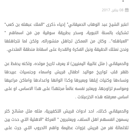
08 يناير, 2017
اعتبر
الشيخ
عبد
الوهاب
الحميقاني
إحياء
ذكرى
الملك
عبهله
بن
كعب
"
"
*
تشكيك
بالسنة
النبوية،
وسخر
بطريقة
سوقية
مِن
مَن
اسماهم
"
العباهله
وكان
من
الممكن
تجاهل
منشوراته،
ولكن
لما
نتجاهلها
"..
"
ونحن
نمتلك
الحقيقة
ونبل
الفكرة
والقدرة
على
اسقاط
منطقة
المتدني
.
والحميقاني
مثل
غالبية
اليمنيين
لا
يعرف
تاريخ
مولده،
ولكنه
يحفظ
عن
)
(
ظهر
قلب
تواريخ
مواليد
اطفال
قريش
واسماء
وجنسيات
عبيدها
ونساءها
وكنيات
إبلها
وبعيرها
وكذا
الوانها
واعدادها
واماكن
مراعيها
ومواسم
تزاوجها،
ويعتبر
نفسه
عالماً
مجتهدًا
على
هذا
الاساس،
او
على
اساس
معرفته
هذه
الخزعبلات
.
والحميقاني
كذلك،
احد
ادوات
قريش
التكفيرية،
مثله
مثل
مشائخ
كثر
يسمون
انفسهم
اهل
السلف،
ويعتبرون
العركة
الاهلية
التي
حدث
بين
"
"
ثلاثمائة
نفر
من
قريش
غزوات
عظيمة
واهم
االحروب
التي
جرت
على