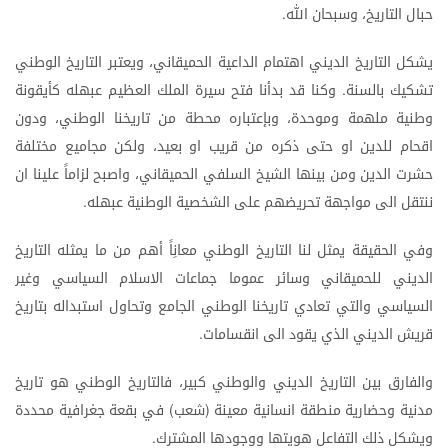
حبال
التاريخ،
وسبحان
الله
.
يشكل
التاريخ
الديني
اهتمام
الداعية
الحميقاني،
ويعتبر
التاريخ
الوطني
تشكيك
بالسنة
وكنا
قد
بدأنا
فتح
سيرة
الملك
العظيم
عبهله
كأيقونة
.
وطنية
ملهمة
وموحدة،
وبإعتباره
محطة
من
تاريخنا
الوطني،
ودون
اقحام
للدين
او
حتى
ذكره
من
قريب
او
بعيد،
ولكن
مجاميع
مختلفة
حشرت
الدين
ومن
بينها
الشيخ
السلفي
الحميقاني،
واصبح
لزاماً
علينا
ان
ننتقل
الى
مواجهة
تحريضهم
على
الشخصية
الوطنية
عبهله
.
وفي
الحقيقة
يمثل
لنا
التاريخ
الوطني
معانِاً
أهم
من
ما
يمثله
التاريخ
الديني
للحميقاني
وسائر
عموما
جماعات
الاسلام
السياسي
وغير
السياسي
والتي
تعادي
تاريخنا
الوطني
الجامع
وتحاول
استبداله
بتاريخ
قريش
الديني
الذي
يقود
الى
انقسامات
.
والفارق
بين
التاريخ
الديني
والوطني
كبير،
فالتاريخ
الوطني
هو
تاريخ
مدنية
وحضارية
منطقة
انسانية
معينة
شعب
في
بقعة
جغرافية
محددة
)
(
ويشكل
ذلك
التفاعل
هويتها
ووجودها
المشترك
.