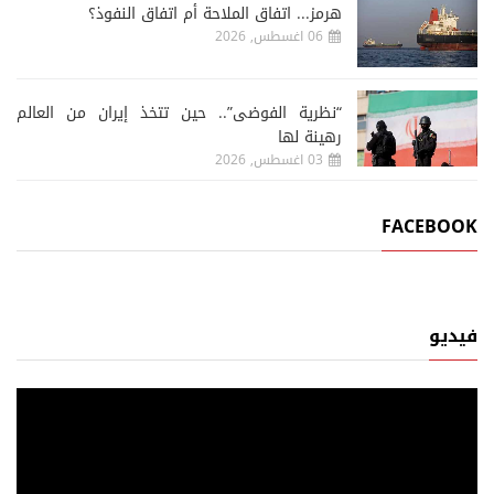
هرمز... اتفاق الملاحة أم اتفاق النفوذ؟
06 اغسطس, 2026
“نظرية الفوضى”.. حين تتخذ إيران من العالم
رهينة لها
03 اغسطس, 2026
FACEBOOK
فيديو