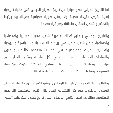
اما
التاريخ
الديني
فهو
عبارة
عن
تاريخ
الصراع
الديني
في
حقبة
تاريخية
زمنية
لفرض
عقيدة
معينة
ولا
يمثل
هوية
جغرافية
معينة
ولا
يرتبط
بالتحضر
والتمدن
لسكان
منطقة
جغرافية
محددة
.
والتاريخ
الوطني
يتعلق
كذلك
بعبقرية
شعب
معين،
حضاريا
واقتصاديا
واجتماعيا،
ونحن
شعب
متفرد
في
ريادته
الهندسية
والسياسية
والروحية
وله
ايضا
تفردة
وخصوصيته
في
مجالات
متعددة
كالنحت
والفنون
والعبادات
الدينيية،
وتاريخنا
الوطني
بكل
ماضيه
وبغض
النظر
على
مراحله
الروحية
هو
جزء
من
وجودنا
الانساني
على
هذا
الكوكب
بين
بقية
الشعوب،
وتفاعلنا
معها
ومشاركتنا
الحضارية
بجانبها
.
وبالتالي
عبهله
جزء
من
تاريخنا
الوطني،
وهو
الاقرب
الى
ذهنية
الانسان
اليمني
الوطني،
رغم
كل
التشويه
الذي
طال
هذه
الشخصية
التاريخية
العظيمة
وبالتالي
ايضا
التاريخ
الوطني
ليس
تاريخ
ديني
نمت
عليه
لحية
"
"
.
.