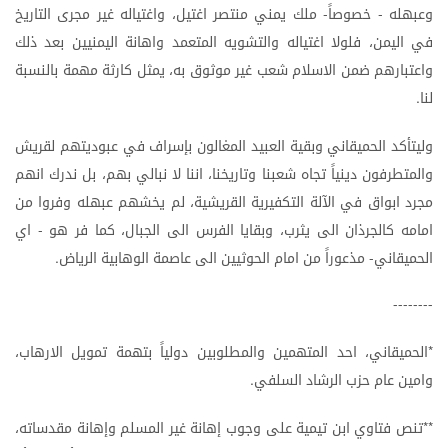
وعبهله
خصوصاً
ملك
يمني
منتصر
اغتيل،
واغتياله
غير
مجرى
التاريخ
-
-
في
اليمن،
فلولا
اغتياله
والتشويه
المتعمد
واهانة
اليمنيين
بعد
ذلك
واعتبارهم
ضمن
الاسلام
شعب
غير
موثوق
به،
يمثل
كارثة
مهمة
بالنسبة
لنا
.
وليتأكد
الحميقاني
وبقية
العبيد
المغالون
بإسراف
في
عبوديتهم
لقريش
والمتطرفون
دينياً
تجاه
شعبنا
وتاريخنا،
اننا
لا
نبالي
بهم،
بل
ندرك
انهم
مجرد
ابواق
في
الآلة
التكفيرية
القريشية،
لم
يخشهم
عبهله
وفروا
من
امامه
كالجرذان
الى
يثرب،
وبقايا
الفرس
الى
الجبال،
كما
فر
هو
اي
-
الحميقاني
مذعوراً
من
امام
الحوثيين
الى
عاصمة
الوهابية
الرياض
.
-
--------
الحميقاني،
احد
المتهمين
والمطلوبين
دولياً
بتهمة
تمويل
الارهاب،
*
وامين
عام
حزب
الرشاد
السلفي
.
تنص
فتاوي
ابن
تيمية
على
وجوب
إهانة
غير
المسلم
وإهانة
مقدساته،
**