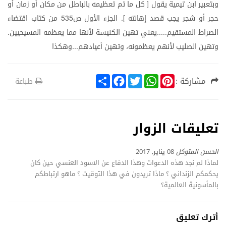
وبتعبير
ابن
تيمية
يقول
كل
ما
تم
تعظيمه
بالباطل
من
مكان
أو
زمان
أو
[
حجر
أو
شجر
يجب
قصد
إهانته
الجزء
الأول
ص
من
كتاب
اقتضاء
535
].
الصراط
المستقيم
يعني
تهين
الكنيسة
لأنها
مما
يعظمه
المسيحيين
.
.....
وتهين
الصليب
لأنهم
يعظمونه،
وتهين
أعيادهم
وهكذا
...
S
F
T
W
P
مشاركة :
طباعة
h
a
w
h
i
a
c
i
a
n
r
e
t
t
t
e
b
t
s
e
o
e
A
r
تعليقات الزوار
o
r
p
e
k
p
s
t
الحسن المتوكل
08 يناير, 2017
لماذا لم نجد هذه الدعوات وهذا الدفاع عن الاسود العنسي حين كان
يحكمكم الزنداني ؟ ماذا تريدون في هذا التوقيت ؟ ماهو ارتباطكم
بالمأسونية العالمية؟
أترك تعليق