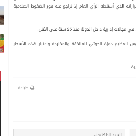
راراته
الذي
أسقطه
الرأي
العام
إذ
تراجع
عنه
فور
الضغوط
الاعلامية
في
مجالات
إدارية
داخل
الدولة
منذ
سنة
على
الأقل
.
25
وس
العظيم
حمزة
الحوثي
للمناكفة
والمكارحة
واعتبار
هذه
الأسطر
رة
.
طباعة