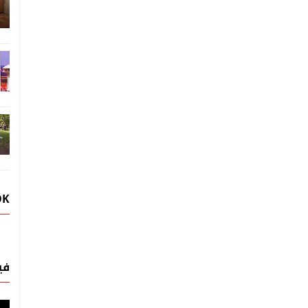
OK
في