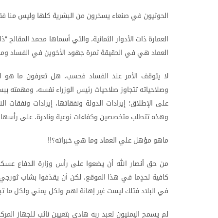
الحوثيون
في
صنعاء
يسخرون
من
البشرية
كلها
وليس
منا
فق
العمارة
ذات
الأدوار
الثمانية،
والتي
أسماها
محمد
المقالح
ذا
"
العماد
هي
في
الحقيقة
ثمرة
جهود
الأخوين
في
الفساد
وما
لا
يتوقف
الأمر
عند
الفساد
فحسب،
هل
تعرفون
ما
هو
ا
وصلاحياته
تتجاوز
صلاحيات
رئيس
الوزراء
نفسه،
ومهمته
ببس
على
الإطلاق؛
إيرادات
الدولة
ونفقاتها،
إيرادات
ونفقات
الن
وهذه
تتطلب
متخصصين
وكفاءات
نوعية
ونادرة،
على
رأسها
ماهو
مؤهل
علي
العماد
وما
هي
خبراته؟
!!
من
حق
أنصار
الله
أن
يضعوا
على
رأس
وزارة
الدفاع
عسكري
كافية
لحدٍما
في
هذا
الموقع،
لكن
أن
يقذفوا
بشاب
ثورجي
في
البلاد
فتلك
ليست
غير
إهانة
لهم
ولكل
يمني
ولكل
ما
تب
لم
يسمح
اليمنيون
لعبد
ربه
هادي
بتعيين
نائب
للجهاز
المرك