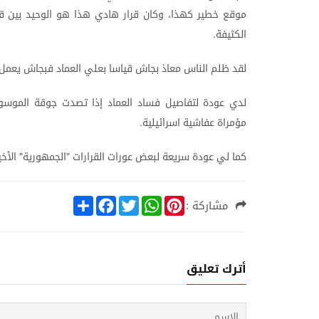
موقع
خطير
كهذا،
وكان
قرار
هادي
هذا
هو
الوحيد
بين
ق
الكثيفة
.
لقد
ظلم
الناس
معاذ
بجاش
قياسا
بعلي
العماد
فبجاش
يعمل
لدي
عودة
لتفاصيل
فساد
العماد
إذا
تصدت
جوقة
الموس
مؤمراة
عفاشية
اسرائيلية
.
كما
لي
عودة
سريعة
لبعض
عورات
القرارات
الجمهورية
الأخي
"
"
S
F
T
W
P
مشاركة :
h
a
w
h
i
a
c
i
a
n
r
e
t
t
t
e
b
t
s
e
o
e
A
r
أترك تعليق
o
r
p
e
k
p
s
t