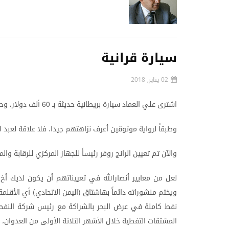
سيارة قرانية
02 يناير, 2018
اشترى
علي
العماد
سيارة
بريطانية
حديثة
بـ
ألف
دولار،
وح
60
وطبقاً
لرواية
موثوقين
أعرف
نزاهتهم
جيدا،
فلا
علاقة
لعبد
ا
والآن
تم
تعيين
الرانج
روفر
رئيساً
للجهاز
المركزي
للرقابة
والم
لعل
من
معايير
أنصارالله
في
تعييناتهم
أن
يكون
لديك
أخ
ويختم
منشوراته
دائماً
بهاشتاق
اليمن
الاتحادي
أي
الأقلمة
)
(
نفط
كاملة
في
عرض
البحر
بالشراكة
مع
رئيس
شركة
النفط
المشتقات
التفطية
خلال
الأشهر
الثلاثة
الأولى
من
العدوان،