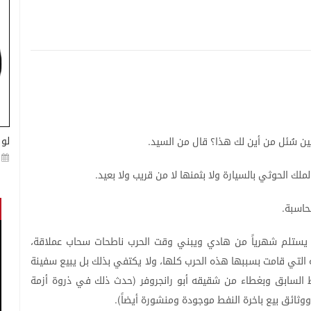
لو 
ين
سُئل
من
أين
لك
هذا؟
قال
من
السيد
.
لملك
الحوثي
بالسيارة
ولا
بثمنها
لا
من
قريب
ولا
بعيد
.
حاسبة
.
يستلم
شهرياً
من
هادي
ويبني
وقت
الحرب
ناطحات
سحاب
عملاقة،
التي
قامت
بسببها
هذه
الحرب
كلها،
ولا
يكتفي
بذلك
بل
يبيع
سفينة
السابق
وبغطاء
من
شقيقه
أبو
رانجروفر
حدث
ذلك
في
ذروة
أزمة
(
ووثائق
بيع
باخرة
النفط
موجودة
ومنشورة
أيضاً
).