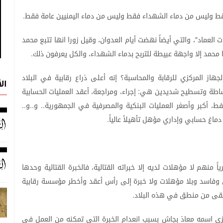
ط
وليس
من
دماء
الشهداء
فقط
وليس
من
دماء
اليمنيين
عامة
فقط
.
ت
العماد
،
والتي
أيضاً
نهضت
أيام
العدوان،
وقيل
زورا
انها
تتبع
محمد
"
محمد
إلا
واجهة
عبيطة
للتربح
بدماء
الشهداء،
والكل
يعرفون
ذلك
.
لجهاز
المركزي
للرقابة
والمحاسبة؟
إنه
أعلى
ذراع
رقابية
في
البلاد
ال
اطة
وتسطيح
شديدين
هي
إجراء،
ومراجعة،
أعقد
العمليات
الحسابية
:
فط،
أكبر
وأصغر
العمليات
البنكية
والمصرفية
في
الجمهورية
و
و
..
..
..
دماغ
حسابي
وإداري
مؤهل
تأهيلاً
عالياً
.
اً
منهم
لا
مؤهلات
لديه
إلا
خبراته
القتالية،
فالخبرة
القتالية
وحدها
وفاسد
وبلا
مؤهلات
ولا
خبرة
إلى
رأس
أعقد
وأخطر
مؤسسة
رقابية
قى
من
منطق
في
هذه
البلاد
.
زي
اسمه
معاذ
بجاش
بسبب
انعدام
الخبرة
التي
تمكنه
من
العمل
في