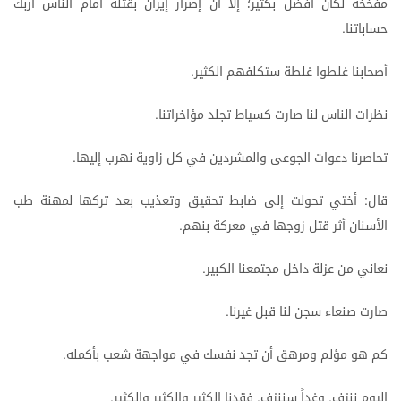
مفخخة
لكان
أفضل
بكثير؛
إلا
أن
إصرار
إيران
بقتله
أمام
الناس
أربك
حساباتنا
.
أصحابنا
غلطوا
غلطة
ستكلفهم
الكثير
.
نظرات
الناس
لنا
صارت
كسياط
تجلد
مؤاخراتنا
.
تحاصرنا
دعوات
الجوعى
والمشردين
في
كل
زاوية
نهرب
إليها
.
قال
أختي
تحولت
إلى
ضابط
تحقيق
وتعذيب
بعد
تركها
لمهنة
طب
:
الأسنان
أثر
قتل
زوجها
في
معركة
بنهم
.
نعاني
من
عزلة
داخل
مجتمعنا
الكبير
.
صارت
صنعاء
سجن
لنا
قبل
غيرنا
.
كم
هو
مؤلم
ومرهق
أن
تجد
نفسك
في
مواجهة
شعب
بأكمله
.
اليوم
ننزف
وغداً
سننزف
فقدنا
الكثير
والكثير
والكثير
.
.
.