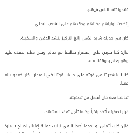
فقدوا
ثقة
الناس
فيهم
.
إتضحت
نواياهم
وخبثهم
وحقدهم
على
الشعب
اليمني
.
كان
في
حديثه
شارد
الذهن
زائغ
التركيز
ينشد
الدفئ
والسكينة
.
قال
كنا
نحرص
على
إستمرار
تحالفنا
مع
صالح
ونحن
نعلم
بحقده
علينا
:
وهو
يعلم
بموقفنا
منه
.
كنا
نستشعر
تنامي
قوته
على
حساب
قوتنا
في
الميدان
كان
كعدو
ينام
.
معنا
.
تحالفنا
معه
كان
أفضل
من
تصفيته
.
قرار
تصفيته
أُتخذ
باكراً
وكلما
تأجل
تعقد
المشهد
.
قال
كنت
أتمنى
لو
نجحوا
أصحابنا
في
ترتيب
عملية
إغتيال
لصالح
بسيارة
: