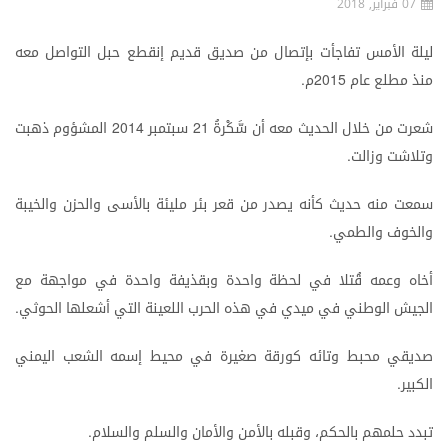
07 فبراير, 2018
ليلة
الأمس
تفاجأت
بإتصال
من
صديق
قديم
إنقطع
حبل
التواصل
معه
منذ
مطلع
عام
م
.
2015
شعرت
من
خلال
الحديث
معه
أن
سَّكْرةُ
سبتمبر
المشؤوم
ذهبت
2014
21
وتلاشت
وزالت
.
سمعت
منه
حديث
كأنه
يصدر
من
قعر
بئر
مليئة
بالأسى
والحزن
والخيبة
والخوف
والطمي
.
أخاه
وعمه
قُتلا
في
لحظة
واحدة
وبقذيفة
واحدة
في
مواجهة
مع
الجيش
الوطني
في
ميدي
في
هذه
الحرب
اللعينة
التي
أشعلها
الحوثي
.
صديقي
محبط
وتائه
كورقة
صغيرة
في
محيط
إسمه
الشعب
اليمني
الكبير
.
تبدد
حلمهم
بالحكم،
وقبله
بالأمن
والأمان
والسلم
والسلام
.