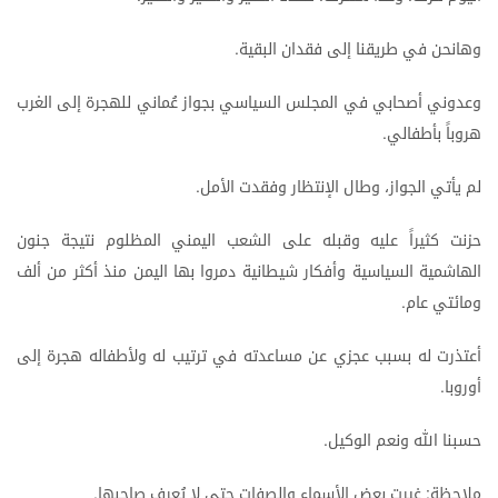
وهانحن
في
طريقنا
إلى
فقدان
البقية
.
وعدوني
أصحابي
في
المجلس
السياسي
بجواز
عُماني
للهجرة
إلى
الغرب
هروباً
بأطفالي
.
لم
يأتي
الجواز،
وطال
الإنتظار
وفقدت
الأمل
.
حزنت
كثيراً
عليه
وقبله
على
الشعب
اليمني
المظلوم
نتيجة
جنون
الهاشمية
السياسية
وأفكار
شيطانية
دمروا
بها
اليمن
منذ
أكثر
من
ألف
ومائتي
عام
.
أعتذرت
له
بسبب
عجزي
عن
مساعدته
في
ترتيب
له
ولأطفاله
هجرة
إلى
أوروبا
.
حسبنا
الله
ونعم
الوكيل
.
ملاحظة
غيرت
بعض
الأسماء
والصفات
حتى
لا
يُعرف
صاحبها
.
: