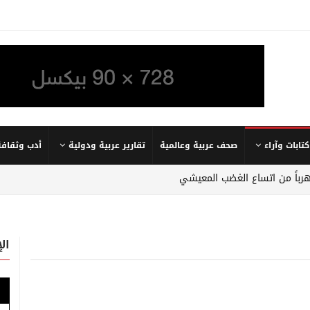
كتابات وآراء
صحف عربية وعالمية
تقارير عربية ودولية
أدب وثقافة
 هرباً من اتساع الغضب المعيشي
ال