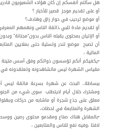
هل سألتم أنفسكم إن كان هؤلاء الشعبويون قادرين
أو على تقديم موجز قصير للأخبار ؟
أو موضع ترحيب في حوار راق وهادف؟
أو تقديم مادة تلبي ذائقة الناس ونهمهم المعرفي
أو الإتيان بمحتوى يقبله الناس بدون"مجنانة" وب
أن تصبح موضع تندر وتسلية حتى بملايين المتاب
المالية ،
•يكفيكم أنكم تؤسسون ذواتكم وفق أسس متينة ،
مقياس الشهرة ليس ماتشاهدونه وتعتقدونه في عا
ببساطة.. البحث عن شهرة بسرعة فائقة ليس أمر
ومشترك خلال أيام لايتطلب سوى شيء من الجنون أ
معلق على جذع شجرة أو ماشابه من حركات وبهلوان
الشهرة والمتابعة في لحظات،
•بالمقابل هناك صناع ومقدمو محتوى رصين ووسط 
لافتا ،وفيه نفع للناس والمتابعين ،