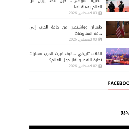
“نظرية الفوضى”.. حين تتخذ إيران من
العالم رهينة لها
03 اغسطس, 2026
طهران وواشنطن من حافة الحرب إلى
حافة المفاوضات
03 اغسطس, 2026
انقلاب تاريخي ...كيف غيرت الحرب مسارات
تجارة النفط والغاز حول العالم؟
02 اغسطس, 2026
FACEBO
ديو