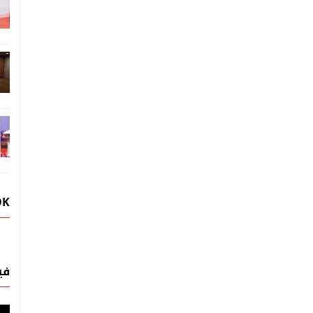
OK
في