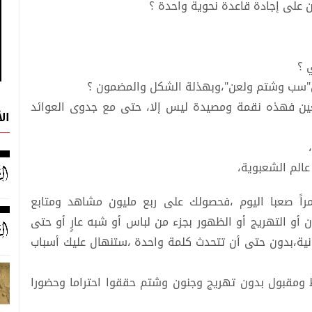
 على إجادة قاعدة نحوية واحدة ؟
 ؟
دون"سب وشتم ولعن"،وبهذلة الشكل والمضمون ؟
عين فهذه نقمة ومصيدة ليس إلا، حتى مع جدوى العوائد
ال
لم الشعبوية،
اً صعبا اليوم ،فحصولك على ربع مليون مشاهد ومتابع
و التهريج أو الظهور بجزء من لباس أو شبه عارٍ أو حتى
ية،بدون حتى أن تتحدث كلمة واحدة ،ستنهال عليك أسباب
ومقبول بدون تهريج وجنون وشتم حققوا احتراما وحضورا