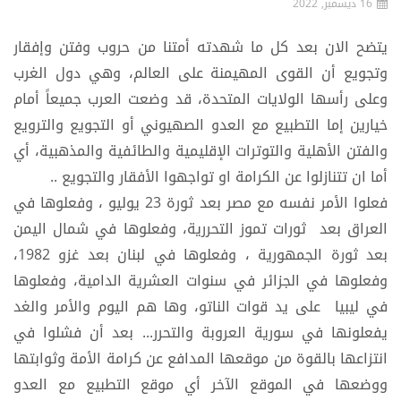
16 ديسمبر, 2022
يتضح الان بعد كل ما شهدته أمتنا من حروب وفتن وإفقار
وتجويع أن القوى المهيمنة على العالم، وهي دول الغرب
وعلى رأسها الولايات المتحدة، قد وضعت العرب جميعاً أمام
خيارين إما التطبيع مع العدو الصهيوني أو التجويع والترويع
والفتن الأهلية والتوترات الإقليمية والطائفية والمذهبية، أي
أما ان تتنازلوا عن الكرامة او تواجهوا الأفقار والتجويع ..
فعلوا الأمر نفسه مع مصر بعد ثورة 23 يوليو ، وفعلوها في
العراق بعد ثورات تموز التحررية، وفعلوها في شمال اليمن
بعد ثورة الجمهورية ، وفعلوها في لبنان بعد غزو 1982،
وفعلوها في الجزائر في سنوات العشرية الدامية، وفعلوها
في ليبيا على يد قوات الناتو، وها هم اليوم والأمر والغد
يفعلونها في سورية العروبة والتحرر... بعد أن فشلوا في
انتزاعها بالقوة من موقعها المدافع عن كرامة الأمة وثوابتها
ووضعها في الموقع الآخر أي موقع التطبيع مع العدو