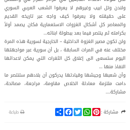
ولندن وتل ابيب وغيرهم لا يعرفوا الشعب العربي السوري
على حقيقته ولا يعرفوا كيف واجه عبر تاريخه القديم
والمعاصر كل أشكال الغزوات الاستعمارية فكان يصمد أولاً
بكرامته ثم ينتصر فيما بعد ببطولة ابنائه...
ولن تكون مصير الغزوة الداخلية – الخارجية لسورية هذه المرة
مختلف عنه في المرات السابقة ، بل أن سورية عبر مواجهتها
اليوم ستسعى الى إغلاق كل الثغرات التي يمكن لاعدائها
النفاذ منها ...
وأن شعبها وجيشها وقيادتها يدركون أن بلادهم ستنتصر ما
دامت ملتزمة معادلة الخلاص مقاومة، مراجعة، مصالحة،
مشاركة....
S
F
T
W
P
مشاركة :
طباعة
h
a
w
h
i
a
c
i
a
n
r
e
t
t
t
e
b
t
s
e