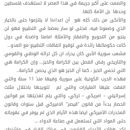
والصمت على أكبر جريمة في هذا العصر لا تستهدف فلسطين
وحدها بل الأمة كلها.
والأنكى من ذلك كله هو أن اعداءنا لا يلتزموا حتى بالخيار
الذي وضعونا فيه، فحتى لو سار بعضنا في التطبيع فهو لن
ينجو من التجويع والافقار والأمثلة امامنا واضحة في دول
كانت حكوماتها رائدة في توقيع اتفاقات التطبيع مع العدو...
فشعب سورية الأبي كان يدرك ان كل تراثه الوطني والقومي
والتاريخي رفض الفصل بين الكرامة والخبز... وإن الكرامة هي
التي تحمي الخبز ، كما أن الخبز هو الذي يحصن الكرامة..
فهذه الحرب الكونية على سورية وفيها منذ 11 سنة والتي
انفقت عليها المليارات والتي تم تتويجها باحتلال مثلث
إسرائيلي – امريكي – تركي، والتي يتم تغذيتها عبر قوانين
الحصار بدءاً من قانون "قيصر" الاميركي قبل سنوات وقانون
المخدرات الأميركي ايضا هذه الأيام الذي لم يوفر في عقوباته
حتى المواد التي تستعمل في صناعة الدواء ...
لكن هؤلاء الأعداء القابعين في مراكز القرار في واشنطن