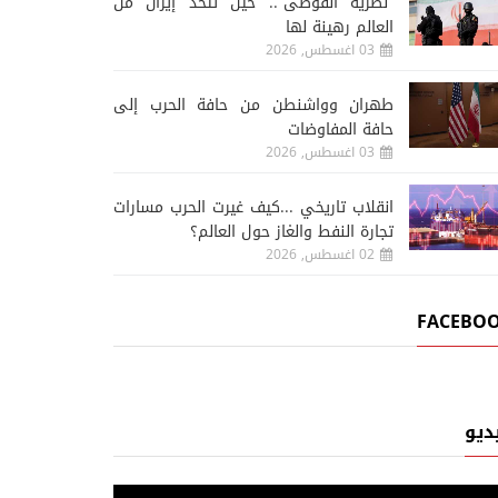
“نظرية الفوضى”.. حين تتخذ إيران من
العالم رهينة لها
03 اغسطس, 2026
طهران وواشنطن من حافة الحرب إلى
حافة المفاوضات
03 اغسطس, 2026
انقلاب تاريخي ...كيف غيرت الحرب مسارات
تجارة النفط والغاز حول العالم؟
02 اغسطس, 2026
FACEBO
ديو