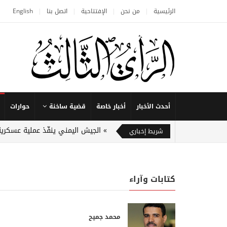
الرئيسية
من نحن
الإفتتاحية
اتصل بنا
English
أحدث الأخبار
أخبار خاصة
قضية ساخنة
حوارات
الجيش اليمني ينفّذ عملية عسكرية
شريط إخباري
كتابات وآراء
محمد جميح