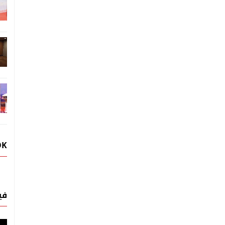
OK
في