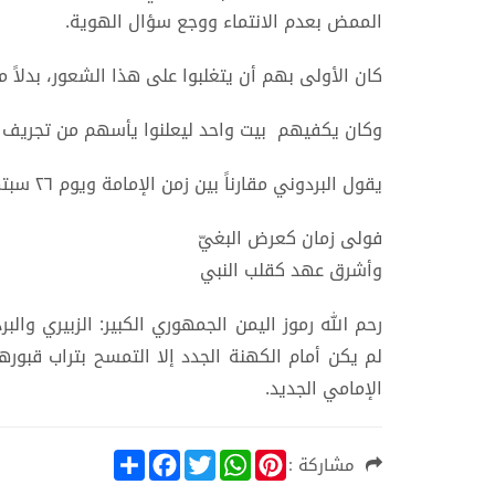
الممض بعدم الانتماء ووجع سؤال الهوية.
كان الأولى بهم أن يتغلبوا على هذا الشعور، بدلاً 
وكان يكفيهم بيت واحد ليعلنوا يأسهم من تجريف رمز
يقول البردوني مقارناً بين زمن الإمامة ويوم ٢٦ سبتمبر:
فولى زمان كعرض البغيّ
وأشرق عهد كقلب النبي
رحم الله رموز اليمن الجمهوري الكبير: الزبيري و
لم يكن أمام الكهنة الجدد إلا التمسح بتراب قبو
الإمامي الجديد.
S
F
T
W
P
مشاركة :
h
a
w
h
i
a
c
i
a
n