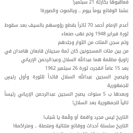
فعاقبوها بكارثة 21 سبتمبر!
عشنا الوقائع يوماً بيوم .. وبالصوت والصورة!
أعدم الإمام أحمد 70 ثائراً بقطع رؤوسهم بالسيف بعد سقوط
ثورة فبراير 1948 وتم نهب صنعاء
وتم سجن المئات من الثوار وجلدهم
من بين مئات المسجونين كان ثمة سجينان قابعان هامدان في
زاويةٍ مظلمة هما عبدالله السلال وعبدالرحمن الإرياني
بعد 15 عاماً انفجرت ثورة 26 سبتمبر 1962
وليصبح السجين عبدالله السلال قائداً للثورة وأول رئيسٍ
للجمهورية
وبعدها ب 5 سنوات يصبح السجين عبدالرحمن الإرياني رئيساً
تالياً للجمهورية بعد السلال!
التاريخ ليس مجرد واقعة أو وقْعة يا شباب!
التاريخ سلسلة أحداث ووقائع متتالية ومتصلة .. ومتراكمة!