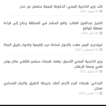
نائب وزير الخارجية اليمني: الحكومة اليمنية ستعمل من عدن
09 فبراير, 2026
الشيخ عبدالعزيز العقاب: واقع السلام في المنطقة يحتاج إلى قراءة
معمقة للواقع
06 يناير, 2026
غروندبرغ: اليمن مهدد بالتحول لساحة حرب إقليمية والحوار طريق النجاة
20 اغسطس, 2025
وزير الخارجية اليمني الأسبق: وقعت هجمات سبتمبر فالتقى صالح بوش
لنفي وصمة الإرهاب
26 يوليو, 2025
الزنداني: هجمات البحر الأحمر أضرّت بخريطة الطريق والخيار العسكري
ممكن
12 مارس, 2025