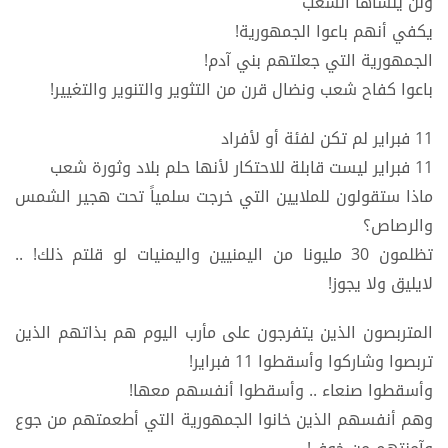
ولن ينساها الشعب
يكفي أنهم باعوا الجمهورية!
الجمهورية التي جعلتهم بني آدم!
باعوا كفاح شعب ونضال قرن من التثوير والتنوير والتغيير!
11 فبراير لم تكن لفئة أو لأفراد
11 فبراير ليست قابلة للاحتكار لأنها حلم بلاد وثورة شعب
ماذا ستقولون للملايين التي خرجت سلمياً تحت هجير الشمس
والرصاص؟
تظلمون 30 مليونا من اليمنيين واليمنيات لو قلتم ذلك! ..
لايليق ولا يجوز!
المتربصون الذين يتفرجون على مأرب اليوم هم بذاتهم الذين
تربصوا وشاركوا وأسقطوا 11 فبراير!
وأسقطوا صنعاء .. وأسقطوا أنفسهم معها!
وهم أنفسهم الذين خانوا الجمهورية التي أطعمتهم من جوع