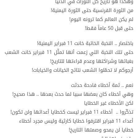
وهكذا هو تاريخ كل الثورات في الدنيا
من الثورة الفرنسية حتى الثورة اليمنية!
لم يكن العالم كما ترونه اليوم!
حتى قبل 50 عاماً فقط!
باختصار .. النخبة الخائبة خانت 11 فبراير اليمنية!
حتى تلك النخبة التي زعمت أنها تمثّل 11 فبراير خانت الشعب
بغبائها وشراكتها وعدم قراءتها للتاريخ!
أرجوكم لا تحمّلوا الشعب نتائج الخيانات والخيابات!
نعم .. ثمة أخطاء فادحة حدثت
وهي أخطاء كان بعضها سببا لما حدث بعدها .. هذا صحيح!
لكن الأخطاء غير الخطايا
تذكّروا .. أخطاء 11 فبراير ليست كخطايا أعدائها ولن تكون!
أعداء 11 فبراير اقترفوا خطايا كارثية وليس مجرد أخطاء
خطايا لن يمحو وصمتها التاريخ!