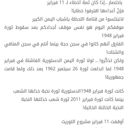
باختصار ..إذا كان ثمة أخطاء لـ 11 فبراير
فإنّ أعداءها اقترفوا خطايا!
لاتبتئسوا من قتامة اللحظة ياشباب اليمن الكبير
موقفكم اليوم هو نفس موقف أجدادكم بعد سقوط ثورة
فبراير 1948
الفارق أنهم كانوا في سجن حجة بينما أنتم في سجن المنافي
والشتات!
ولكن تذكّروا .. لولا ثورة اليمن الدستورية الفاشلة في فبراير
1948 لما اندلعت ثورة 26 سبتمبر 1962 بعد ذلك ولما قامت
جمهورية!
كانت ثورة فبراير 1948الدستورية ثورة نخبة خذلها الشعب
بينما كانت ثورة فبراير 2011 ثورة شعب خذلتها النخبة
النخبة الخائنة الخائبة!
أوقفت 11 فبراير مشروع التوريث