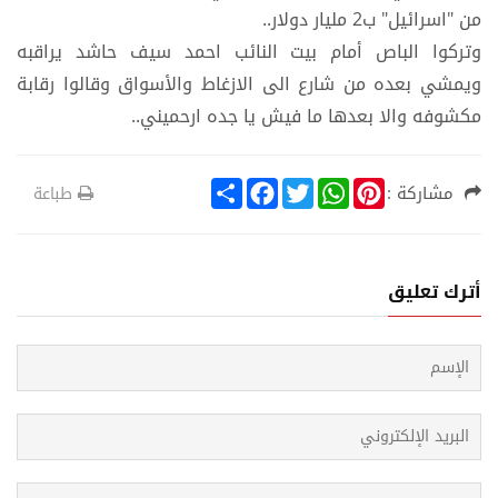
من "اسرائيل" ب2 مليار دولار..
وتركوا الباص أمام بيت النائب احمد سيف حاشد يراقبه
ويمشي بعده من شارع الى الازغاط والأسواق وقالوا رقابة
مكشوفه والا بعدها ما فيش يا جده ارحميني..
S
F
T
W
P
مشاركة :
طباعة
h
a
w
h
i
a
c
i
a
n
r
e
t
t
t
e
b
t
s
e
o
e
A
r
أترك تعليق
o
r
p
e
k
p
s
t