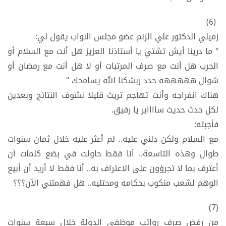
(6)
زميلي الدكتور علي الزنم عضو مجلس النواب يقول لي:
" ما درينا أيش تشتي يا أستاذنا العزيز هل أنت مع السلام أو
الحرب هل أنت مع صرف المرتبات أو لا هل أنت مع رمضان أو
شوال هههههه حدد ربشكنا الله يسامحك "
هناك انفراجه وأنت تهاجم تريث قليلا نشوف النتائج وبعدين
لكل حدث حديث ساااابر يا رفيق.
فأجبته:
مع السلام ولكن دلني عليه.. لم أعثر عليه خلال ثمان سنوات
طوال وهذه التاسعة.. أنا فقط حاولت في بضع كلمات أن
أعترف بما لا تجرؤون على الاعتراف به.. أنا فقط لا أريد أن أبيع
الوهم لشعب منكوب بحكامه ومحتليه.. هل فهمتني الأن؟؟؟
(7)
من رفض صرف رواتب موظفي الدولة خلال سبعة سنوات