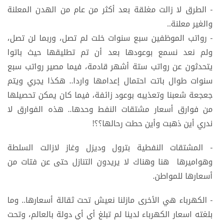
- الطرق لا زالت مغلقة بعد أكثر من عام من الهدن المعلنة
والغير معلنة..
- رواتب الموظفين سبع سنوات خلت لم تصل، وربما لن تصل،
ولم نعد نسمع بوعودها بعد أن تم تطليقها حيث باتوا
يتحدثون عن رواتب ستة أشهر قادمة، فيما مصير رواتب سبع
سنوات طوال باتت احتمال إعدامها واردا.. هكذا يجري ويتم
جعجعة شعبنا وتعذيبه بوعود زائفة، فيما كان يمكن تحصيلها
من فوارق أسعار مشتقات النفط وحدها.. هذه الفوارق لا
ندري أين ذهبت وأين حطت رحالها؟؟!
- المشتقات النفطية بترول وديزل وغاز لازالت السلطة
وهواميرها هنا وهناك لا يريدون التنازل حتى عن فتات من
أسعارها للمواطن.
- الكهرباء هي الأخرى مازلنا نعيش تحت ثقالة أسعارها.. وما
بلغته اسعار الكهرباء لدينا لم تبلغ أي أي دولة بالعالم، وتحت