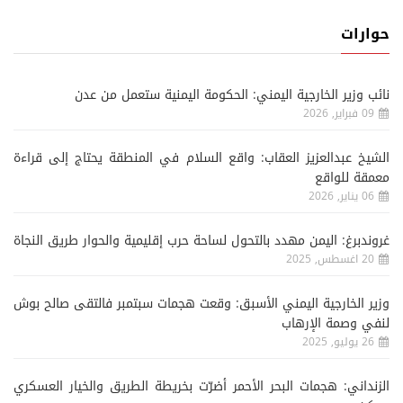
حوارات
نائب وزير الخارجية اليمني: الحكومة اليمنية ستعمل من عدن
09 فبراير, 2026
الشيخ عبدالعزيز العقاب: واقع السلام في المنطقة يحتاج إلى قراءة
معمقة للواقع
06 يناير, 2026
غروندبرغ: اليمن مهدد بالتحول لساحة حرب إقليمية والحوار طريق النجاة
20 اغسطس, 2025
وزير الخارجية اليمني الأسبق: وقعت هجمات سبتمبر فالتقى صالح بوش
لنفي وصمة الإرهاب
26 يوليو, 2025
الزنداني: هجمات البحر الأحمر أضرّت بخريطة الطريق والخيار العسكري