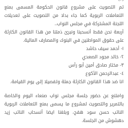
تم التصويت على مشروع قانون الحكومة المسمى بمنع
التعاملات الربوية كما جاء بدلا من التصويت على تعديلات
اللجنة المشتركة في مجلس النواب..
أربعة نحن فقط أنسحبنا ونبرئ ذمتنا من هذا القانون الكارثة
على حقوق المواطنين في البنوك والمصارف المالية.
١- أحمد سيف حاشد
٢- خالد مجود الصعدي
٣- مختار صادق أمين أبو رأس
٤- عبدالرحمن الأكوع
انا ضد هذا القانون الكارثة جملة وتفصيلا إلى يوم القيامة.
وامتنع عن حضور جلسة مجلس نواب صنعاء اليوم والخاصة
بالتمرير والتصويت لمشروع ما يسمى بمنع التعاملات الربوية
النائب حسن سود هفج، وبلغنا ايضا أنسحاب النائب زيد
دهشوش من الجلسة.