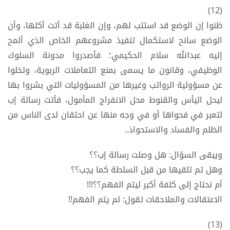
(12)
ظنوا إن الوضع قد استتب لهم، وإن الغلبة قد أتت أكلها، وأن
الوضع سانح لاستكمال تنفيذ مشروعهم الخاص الذي ألمح
إليه عبدالله سلام الحكيمي؛ فأصدروا مدونة السلوك
الوظيفي، وقانون ما يسمى بمنع التعاملات الربوية، وتخلوا
عن مسؤولية الرواتب وغيرها من المسؤوليات التي بشروا بها
ليحل اليأس والقنوط محل الانفراج المأمول، فأتت رسالة إب
لتعبر في فحواها أو في وجه منها عن احتقان لدى الناس من
الظلم والفساد والاستحواذ..
ويبقى السؤال: هل وصلت رسالة إب؟؟
وهل تم تلقيها من قبل السلطة كما يجب؟؟
أم نحتاج إلى كلفة أكبر ليتم الفهم؟؟!!!
الاعتقالات والملاحقات تقول: لم يتم الفهم!!
(13)