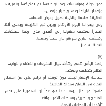
ومن دولة ومؤسسات رغم تواضعها تم تفكيكها وتمزيقها
وإهدار بقاياها بعمد وإصرار وإمعان..
الحقيقة صادمة والخيبة بطول وعرض السماء..
ومن يبيع لنا اليوم الأوهام ويزين قبح الهزيمة ويدعي أنها
انتصاراً يستخف بعقولنا إلى أقصى مدى، وغداً سينكشف
ويُكشف التاريخ كم هو كان قبيحاً ودميما.
البقية تفاصيل..
(5)
رقعة اليأس تتسع وتتأكد حيال الحكومات والقضاء والنواب..
الظلم يتضاعف ويشتد..
سياسة الإفقار تزحف دون توقف أو تراجع على من استطاع
النجاة في الثمان سنوات الماضية.
وأسوأ من حال يومنا هذا هو غداً إن استمرينا على نفس
المنهج والطريق وسلطات الأمر الواقع..
تأكدوا أن المجاعات قادمة..