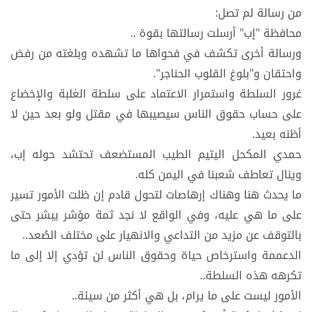
من رسالة لم تصل:
محافظة "إب" أرسلت رسالتها بقوة ..
ورسالة أخرى تكشف في فحواها ما تشهده وبلغته من رفض
واحتقان و"بلوغ القلوب الحناجر".
غرور السلطة واستمرار الاعتماد على سلطة الغلبة والإخضاع
على حساب حقوق الناس سيصيبها في مقتل ولو بعد حين لا
أظنه بعيد.
حمدي المكحل اليتيم الطيب المستضعف تحتشد حوله إب،
وينال تعاطف شعبنا في اليمن كله.
ما يحدث هنا وهناك إرهاصات لتحول قادم إن ظلت الأمور تسير
على ما هي عليه، وفي الواقع لا نجد ثمة مؤشر يبشر حتى
بالتوقف عن مزيد من التداعي والانهيار على مختلف الصُعد..
الدعممة واسترخاص حياة وحقوق الناس لن تؤدي إلا إلى ما
تكرهه هذه السلطة..
الأمور ليست على ما يرام، بل هي أكثر من سيئة..