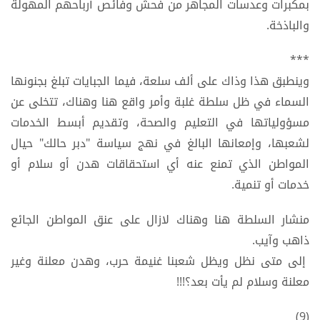
بمكبرات وعدسات المجاهر من فحش وفائص أرباحهم المهولة
والباذخة.
***
وينطبق هذا وذاك على ألف سلعة، فيما الجبايات تبلغ بجنونها
السماء في ظل سلطة غلبة وأمر واقع هنا وهناك، تتخلى عن
مسؤولياتها في التعليم والصحة، وتقديم أبسط الخدمات
لشعبها، وإمعانها البالغ في نهج سياسة "دبر حالك" حيال
المواطن الذي تمنع عنه أي استحقاقات هدن أو سلام أو
خدمات أو تنمية.
منشار السلطة هنا وهناك لازال على عنق المواطن الجائع
ذاهب وآيب.
إلى متى نظل ويظل شعبنا غنيمة حرب، وهدن معلنة وغير
معلنة وسلام لم يأت بعد؟!!!
(9)