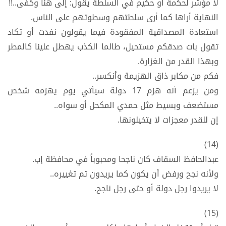
لا مؤشر لحكمة أو حكيم في السلطة يقول: إلى هنا وكفى..!!
النهاية أراها كما أرى سلطتهم وسطوتهم على الناس.
استعادة المصداقية المفقودة فيما يقولون نفدت أو تكاد
تقول بات صدقكم مستحيل، طالما الكذب يهطل علينا كالمطر
وبهذا القدر من الغزارة.
فكم من مكابر ذاق الهزيمة وأنكسر..
ومن يزعم أنه هزم 17 دولة سيأتي يوم يهزمه شخص
مستضعف وبسيط مثل حمدي المكحل أو سواه..
إن للقدر معجزات لا يتخيلونها.
(14)
عبدالحافظ السقاف كان ناجحا ومحبوباً في محافظة إب.
ولأنه نجح ورفض أن يكون كما يريدون تم تغييره..
لا يريدوا رجل دولة أو حتى رجل ناجح.
(15)