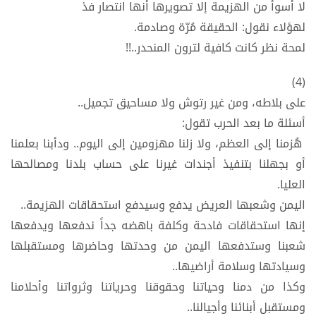
لا أسوأ من الهزيمة إلا تصويرها أنها انتصار فذ
لهؤلاء نقول: الحقيقة مُرّة وصادمة.
لمحة نظر كانت كافية لترون المنحدر..!!
(4)
على بلاطه، ومن غير رتوش ولا مساحيق تجميل..
أسئلة ما بعد الحرب تقول:
هُزمنا إلى العظم، ولا زلنا مهزومين إلى اليوم.. ودأبنا بعلمنا
أو بجهلنا بتنفيذ أجندات غيرنا على حساب بلدنا ومصالحها
العليا.
اليمن وشعبها العريض يدفع وسيدفع استحقاقات الهزيمة..
إنها استحقاقات فادحة وكلفة باهضه جداً ندفعها ويدفعها
شعبنا وستدفعها اليمن من وحدتها وحاضرها ومستقبلها
وسيادتها وسلامة أراضيها..
وكذا من دمنا وحياتنا وحقوقنا وحرياتنا وثرواتنا وأحلامنا
ومستقبل أبنائنا وأجيالنا..