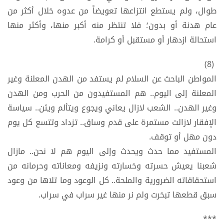
طوال، ولم يستطع انتزاعها تعويضاً من عدوه خلال أكثر من
عام هدنة أو بدون؛ فلا تنتظر منه أكبر منها، وأكثر منها
استحالة ازدهار أو مستقبل أو كرامة.
(8)
المواطن الباحث عن السلام لم يستفد من الهدن المعلنة وغير
المعلنة إلى اليوم.. هم المستفيدون من الحرب ومن الهدن
وغير الهدن.. الشعب لازال يعاني ويجوع ويتألم ويئن.. سياسة
الإفقار لازالت مستمرة على قدم وساق.. تزداد وتتسع كل يوم
دون مهل أو توقف.
المستفيد مما حدث ويحدث وإلى اليوم هم لا نحن.. مازال
شعبنا يعيش حسرته وخسارته ونزيفه ومعاناته وحرمانه من
استحقاقاته الضرورية والملحة.. كل الوعود وما تلاها من وعود
سبق قطعها تبخرت ولم نر منها غير سراب في سراب.
***