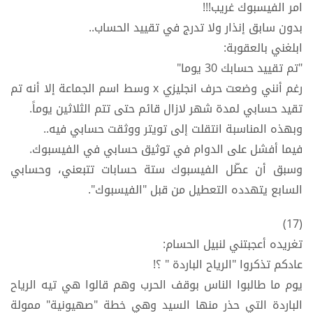
امر الفيسبوك غريب!!!
بدون سابق إنذار ولا تدرج في تقييد الحساب..
ابلغني بالعقوبة:
"تم تقييد حسابك 30 يوما"
رغم أنني وضعت حرف انجليزي x وسط اسم الجماعة إلا أنه تم
تقيد حسابي لمدة شهر لازال قائم حتى تتم الثلاثين يوماً.
وبهذه المناسبة انتقلت إلى تويتر ووثقت حسابي فيه..
فيما أفشل على الدوام في توثيق حسابي في الفيسبوك.
وسبق أن عطّل الفيسبوك ستة حسابات تتبعني، وحسابي
السابع يتهدده التعطيل من قبل "الفيسبوك".
(17)
تغريده أعجبتني لنبيل الحسام:
عادكم تذكروا "الرياح الباردة " ؟!
يوم ما طالبوا الناس بوقف الحرب وهم قالوا هي تيه الرياح
الباردة التي حذر منها السيد وهي خطة "صهيونية" ممولة