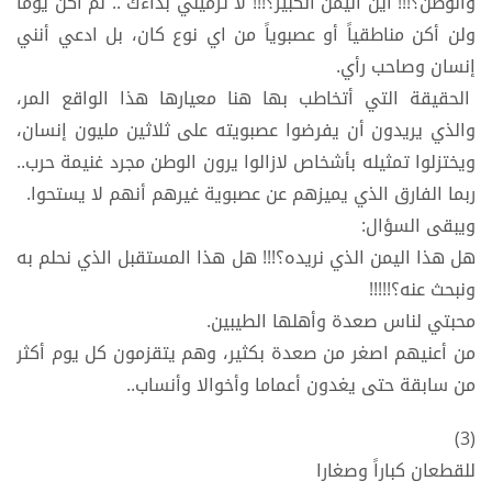
والوطن؟!!! أين اليمن الكبير؟!!! لا ترميني بداءك .. لم أكن يوما
ولن أكن مناطقياً أو عصبوياً من اي نوع كان، بل ادعي أنني
إنسان وصاحب رأي.
الحقيقة التي أتخاطب بها هنا معيارها هذا الواقع المر،
والذي يريدون أن يفرضوا عصبويته على ثلاثين مليون إنسان،
ويختزلوا تمثيله بأشخاص لازالوا يرون الوطن مجرد غنيمة حرب..
ربما الفارق الذي يميزهم عن عصبوية غيرهم أنهم لا يستحوا.
ويبقى السؤال:
هل هذا اليمن الذي نريده؟!!! هل هذا المستقبل الذي نحلم به
ونبحث عنه؟!!!!!
محبتي لناس صعدة وأهلها الطيبين.
من أعنيهم اصغر من صعدة بكثير، وهم يتقزمون كل يوم أكثر
من سابقة حتى يغدون أعماما وأخوالا وأنساب..
(3)
للقطعان كباراً وصغارا