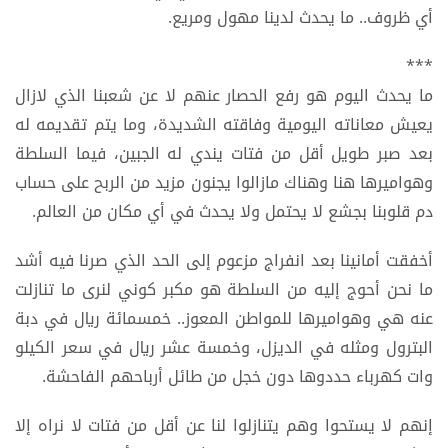
أي ظروف.. ما يحدث لدينا مهول ومريع.
***
ما يحدث اليوم هو رفع الحصار عنهم لا عن شعبنا الذي لازال
يعيش معاناته اليومية وفاقته الشديدة، وما يتم تقديمه له
بعد صبر طويل أقل من فتات يندي له الجبين، فيما السلطة
وهواميرها هنا وهناك مازالوا يجنون مزيد من الربح على حساب
دم قلوبنا بجشع لا يحتمل ولا يحدث في أي مكان من العالم.
أخفقت أمانينا بعد انفراج مزعوم إلى الحد الذي صرنا فيه أشد
ما نحن أحوج إليه من السلطة هو مكبر كوني لنرى ما تنازلت
عنه هي وهواميرها للمواطن المعوز.. خمسمائة ريال في دبة
البترول ومثله في الديزل، وخمسة عشر ريال في سعر الكيلو
وات كهرباء حددوها دون خجل من طائل أرباحهم الفاحشة.
إنهم لا يستحوا وهم يتنازلوا لنا عن أقل من فتات لا نراه إلا