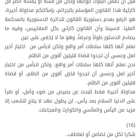
قبل أن تقفل البنوك أبوابها ولكل من مسه أو يمسه الضر من
كارثية هذا القانون المؤسلم بالجرائم، بإمكانكم محاولة أخيرة،
هو الرفع بعدم دستورية القانون للدائرة الدستورية بالمحكمة
العليا، لاسيما وأن القانون كارثي بكل المقاييس، وفيه ما
يصادم الدستور طولاً وعرضاً، وهو ما لا يُخفى على عين
نعلم أنها كلها سلطات أمر واقع ولكن لابأس من اختبار أخير
لعل وعسى أن تجدوا قضاة قليلين أقوى من الظلم.
نحن نعلم أنها كلها سلطات أمر واقع، ولكن لابأس من اختبار
أخير لعل وعسى أن تجدوا قاضٍ أقوى من الظلم، أو قضاة
قليلين أقوى من الظلم.
محاولة أخيرة فقط للبحث عن بصيص من ضوء وأمل، أو نقرأ
على الدنيا السلام بعد يأس.. لن يطول عهد لا ينتج للشعب إلا
مزيد من اليأس والمآسي والكوارث والمجاعات.
(16)
شكرا لكل من تضامن أو تعاطف..