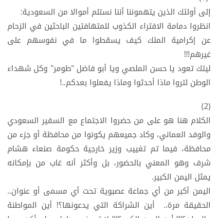
إلى أولئك الذين يتهموننا أننا نستلم أموالا من السعودية:
انظروا دمامة الافتراء الكذوب للمتهافتين الباحثين في الزحام
عن إكرامية الملك كيف يسقطوا ما في نفوسهم على
غيرهم!!!
ليتك تعود يا حسن الملصي ويا أبو فاضل "طومر" وكل شهداء
الوطن لتروا ماذا أحدثوا وماذا يفعلوا بعدكم..!
(2)
الكلام هنا هو على من حضروا الاجتماع مع السفير السعودي
والوفد العماني، وكاد جميعهم يكونوا من محافظة أو جزء من
محافظة، فيما تم تغييب وزير خارجية حكومة صنعاء هشام
شرف وهو المعني بالحضور، بل وأكثر أنه غاب من بإمكانه
يمثل اليمن الكبير.
اليمن أكبر من أي جماعة عصبوية تحت أي مسمى أو عنوان..
الحقيقة مرة.. أين الشراكة التي يدعونها؟! أين المواطنة