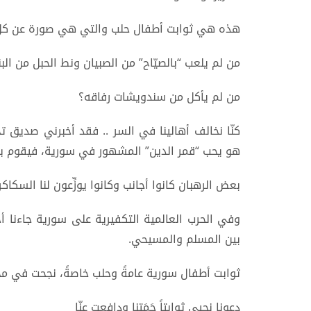
هذه هي ثوابت أطفال حلب والتي هي صورة عن كل
من لم يلعب “بالصيّاح” من الصبيان ونط الحبل من البن
من لم يأكل من سندويشات رفاقه؟
كنّا نخالف أهالينا في السر .. فقد أخبرني صديق ت
هو يحب “قمر الدين” المشهور في سورية، فيقوم بم
بعض الرهبان كانوا أجانب وكانوا يوزِّعون لنا السكا
وفي الحرب العالمية التكفيرية على سورية جاءنا أج
بين المسلم والمسيحي.
ثوابت أطفال سورية عامةً وحلب خاصةً، نجحت في مجاب
دعونا نحيي ثوابتاً حَمَتنا ودافعت عنّا