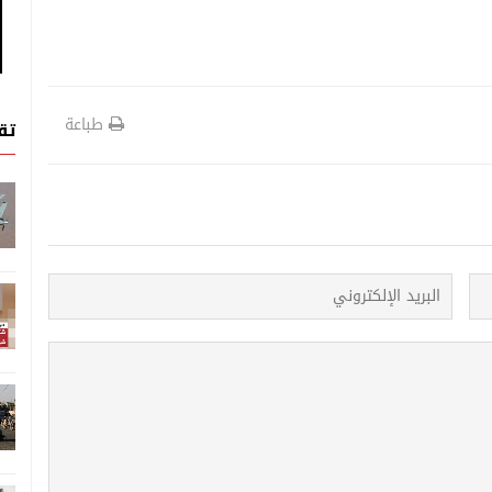
طباعة
تق