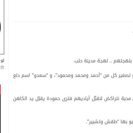
 بلهجتهم .. لهجة مدينة حلب.
لو 
 تصغير كل من “أحمد ومحمد ومحمود”، و “سعدو” اسم دلع
كل محبة نتراكض لنقبِّل أياديهم فترى حمودة يقبّل يد الكاهن
لعبو بها “طقش وتشبير”.