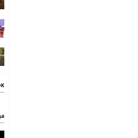
OK
في