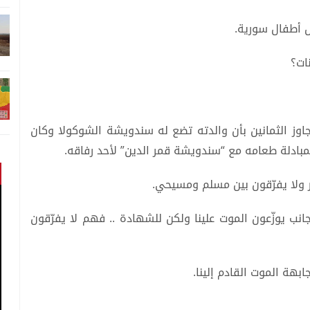
 أطفال سورية.
ات؟
جاوز الثمانين بأن والدته تضع له سندويشة الشوكولا وكان
بادلة طعامه مع “سندويشة قمر الدين” لأحد رفاقه.
كر ولا يفرّقون بين مسلم ومسيحي.
انب يوزّعون الموت علينا ولكن للشهادة .. فهم لا يفرّقون
هة الموت القادم إلينا.