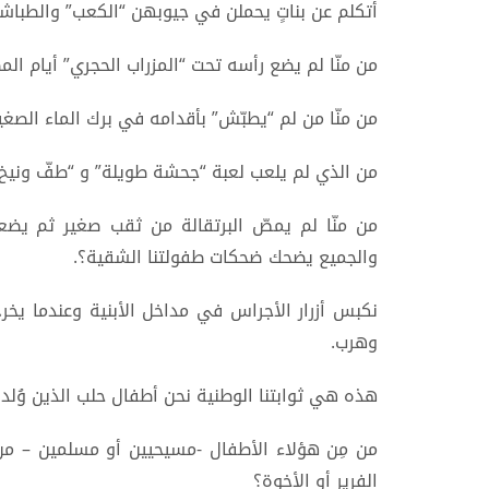
أتكلم عن بناتٍ يحملن في جيوبهن “الكعب” والطباش
من منّا لم يضع رأسه تحت “المزراب الحجري” أيام ال
من منّا من لم “يطبّش” بأقدامه في برك الماء الصغ
من الذي لم يلعب لعبة “جحشة طويلة” و “طفّ ونيخ
من منّا لم يمصّ البرتقالة من ثقب صغير ثم يضعه
والجميع يضحك ضحكات طفولتنا الشقية؟.
نكبس أزرار الأجراس في مداخل الأبنية وعندما يخر
وهرب.
هذه هي ثوابتنا الوطنية نحن أطفال حلب الذين وُلد
من مِن هؤلاء الأطفال -مسيحيين أو مسلمين – م
الفرير أو الأخوة؟