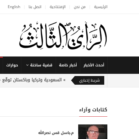
الرئيسية
من نحن
الإفتتاحية
اتصل بنا
English
أحدث الأخبار
أخبار خاصة
قضية ساخنة
حوارات
السعودية وتركيا وباكستان توقّع 
شريط إخباري
كتابات وآراء
م.باسل قس نصرالله