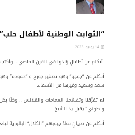
“الثوابت الوطنية لأطفال حلب”
14 يونيو, 2023
أتكلم عن أطفالٍ وُلدوا في القرن الماضي .. وأكتب
أتكلم عن “جوجو” وهو تصغير جورج و “حمودة” وهو
سعد وسعيد وغيرها من الأسماء.
لم تفرِّقنا وتقسِّمنا العمامات والقلانس .. وكنّا ب
و”طوني” يقبل يد الشيخ.
أتكلم عن صبيانٍ تملأ جيوبهم “الكلال” البللورية لي