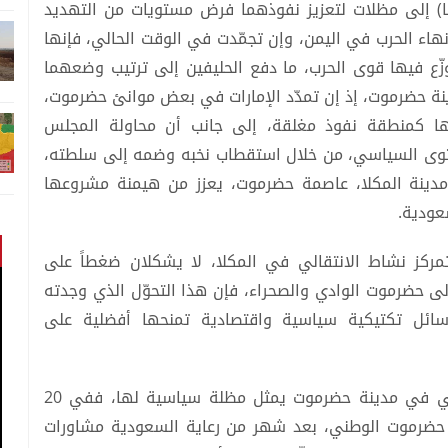
ا) إلى مظلات لتعزيز نفوذهما فرض مستويات من التهديد
نهاء الحرب في اليمن، وإن تجمّدت في الوقت الحالي، فإنها
ّع فيها قوى الحرب، ما دفع الحليفين إلى ترتيب وضعهما
ينة حضرموت، إذ إن تمدّد الإمارات في بعض موانئ حضرموت،
الها كمنطقة نفوذ مغلقة، إلى جانب أن محاولة المجلس
توى السياسي، من خلال استقطاب نخبه وضمه إلى سلطته،
ينة المكلا، عاصمة حضرموت، يعزز من هيمنة مشروعها
عودية.
مركز نشاط الانتقالي في المكلا، لا يشكلان ضغطاً على
ى حضرموت الوادي والصحراء، فإن هذا التحوّل الذي وجدته
سائل تكتيكية سياسية واقتصادية تمنحها أفضلية على
سياسياً، دفعت السعودية إلى تشكيل مكوّن محلي في مدينة حضرموت يمثل مظلة سياسية لها، ففي 20
 حضرموت الوطني، بعد شهر من رعاية السعودية مشاورات