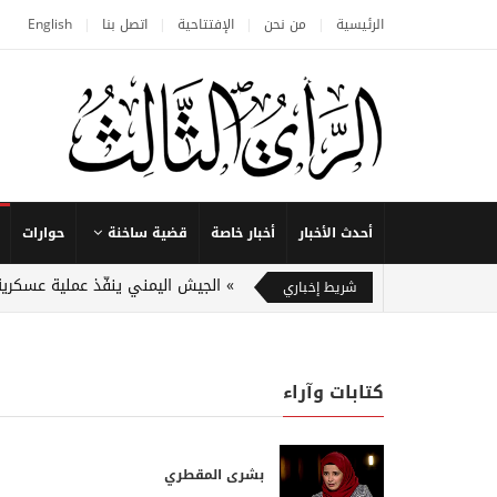
الرئيسية
من نحن
الإفتتاحية
اتصل بنا
English
أحدث الأخبار
أخبار خاصة
قضية ساخنة
حوارات
الجيش اليمني ينفّذ عملية عسكرية
شريط إخباري
كتابات وآراء
بشرى المقطري