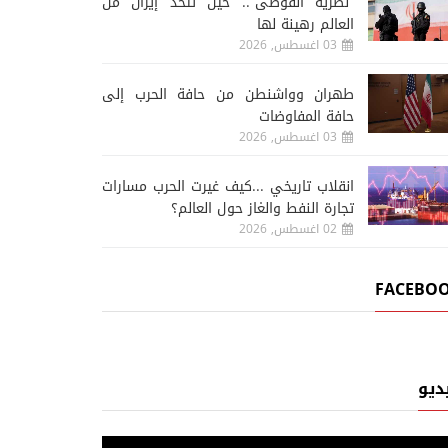
“نظرية الفوضى”.. حين تتخذ إيران من
العالم رهينة لها
03 اغسطس, 2026
طهران وواشنطن من حافة الحرب إلى
حافة المفاوضات
03 اغسطس, 2026
انقلاب تاريخي ...كيف غيرت الحرب مسارات
تجارة النفط والغاز حول العالم؟
02 اغسطس, 2026
FACEBO
ديو