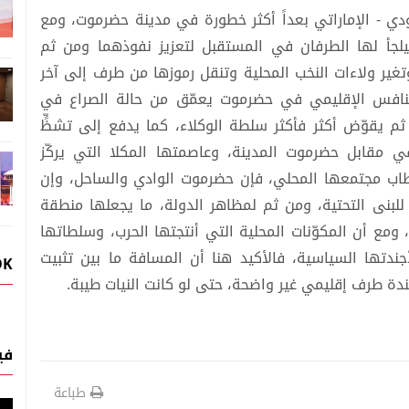
دي - الإماراتي بعداً أكثر خطورة في مدينة حضرموت، ومع
سيلجأ لها الطرفان في المستقبل لتعزيز نفوذهما ومن ثم
غير ولاءات النخب المحلية وتنقل رموزها من طرف إلى آخر
لتنافس الإقليمي في حضرموت يعمّق من حالة الصراع في
م يقوّض أكثر فأكثر سلطة الوكلاء، كما يدفع إلى تشظٍّ
قابل حضرموت المدينة، وعاصمتها المكلا التي يركّز
طاب مجتمعها المحلي، فإن حضرموت الوادي والساحل، وإن
للبنى التحتية، ومن ثم لمظاهر الدولة، ما يجعلها منطقة
 ومع أن المكوّنات المحلية التي أنتجتها الحرب، وسلطاتها
ندتها السياسية، فالأكيد هنا أن المسافة ما بين تثبيت
OK
ة طرف إقليمي غير واضحة، حتى لو كانت النيات طيبة.
في
طباعة