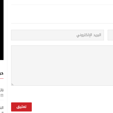
حو
نائ
الش