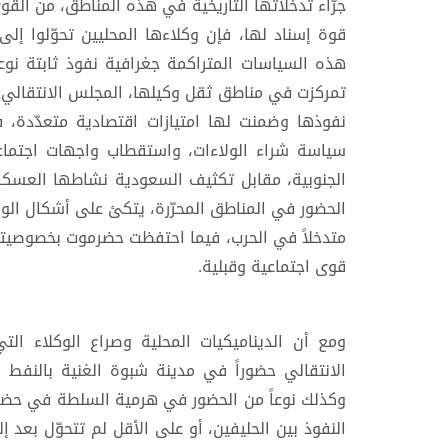
جرّاء تدخّلاتها التاريخية في هذه المناطق، من ال
قوة إسناد لها، فإن وكلاءها المحليين تحوّلوا إل
هذه السياسات المتراكمة جغرافية نفوذ ثابتة نوعاً
تمركزت في مناطق ثقل وكيلها، المجلس الانتقالي ال
نفوذها وضمنت لها امتيازات اقتصادية متعدّدة، فإ
سياسة شراء الولاءات، واستقطاب واجهات اجتما
الجنوبية، مقابل تكثيف السعودية نشاطها العسك
الحضور في المناطق المحرّرة، يتكئ على أشكال الول
متدخلاً في الحرب، فيما احتفظت حضرموت بخصوصيته
قوى اجتماعية وقبلية.
ومع أن الديناميكيات المحلية وصراع الوكلاء ال
الانتقالي حضوراً في مدينة شبوة الغنية بالنفط 
وكذلك نوعاً من الحضور في هرمية السلطة في حضرموت
النفوذ بين الحليفين، أو على الأقل لم تتحوّل بعد إل