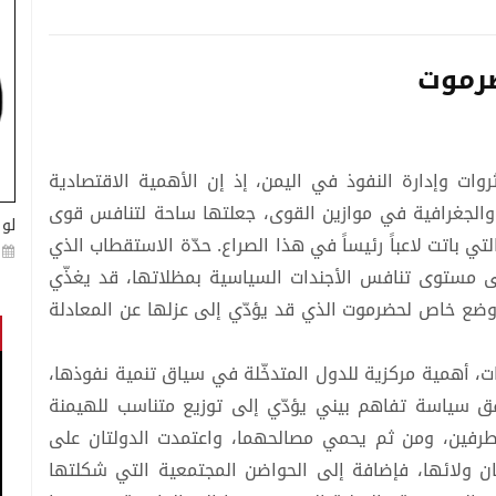
ضرموت
ات وإدارة النفوذ في اليمن، إذ إن الأهمية الاقتصادية
 والجغرافية في موازين القوى، جعلتها ساحة لتنافس قوى
لو 
تي باتت لاعباً رئيساً في هذا الصراع. حدّة الاستقطاب الذي
ى مستوى تنافس الأجندات السياسية بمظلاتها، قد يغذّي
 وضع خاص لحضرموت الذي قد يؤدّي إلى عزلها عن المعادلة
روات، أهمية مركزية للدول المتدخّلة في سياق تنمية نفوذها،
وفق سياسة تفاهم بيني يؤدّي إلى توزيع متناسب للهيمنة
لطرفين، ومن ثم يحمي مصالحهما، واعتمدت الدولتان على
 ولائها، فإضافة إلى الحواضن المجتمعية التي شكلتها