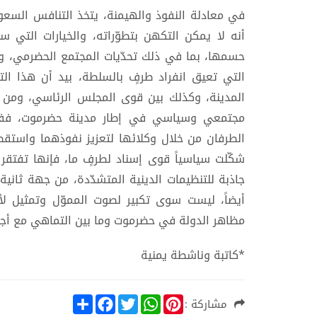
في معادلة النفوذ والهيمنة، يتخذ التنافس السعو
أنه لا يمكن التكهن بتطوّراته، والخيارات التي 
حسمها، بما في ذلك تحدّيات المجتمع الحضرمي، وت
التي تعيق انفراد طرفٍ بالسلطة، بيد أن هذا ا
المدينة، وكذلك بين قوى المجلس الرئاسي، ومن ث
مجتمعي وسياسي في إطار مدينة حضرموت، ففي م
الطرفان من خلال وكلائها لتعزيز نفوذهما واستق
شكّلت سياسياً قوى إسناد لطرفٍ ما، فإنها تفتقر 
جاذبة للتنظيمات الدينية المتشدّدة، من جهة ثانية،
أيضاً، ليست سوى تكبير لصوت المموّل وتمثيل لأج
مظاهر الدولة في حضرموت وما بين التماهي مع أجند
*كاتبة وناشطة يمنية
S
F
T
W
P
مشاركة :
h
a
w
h
i