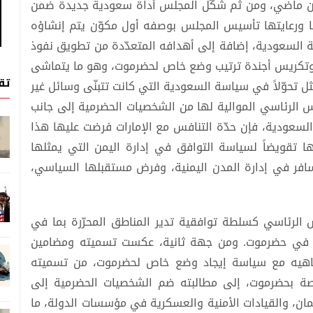
بن ماضي، ومن ثم شكّل المجلس أداة سعودية جديدة ضمن
 ورعايتها تأسيس المجلس بوصفه أول مكوّن يتم إنشاؤه
ة السعودية، إضافة إلى أهدافه المتعدّدة من تطويق نفوذ
 وتكريس أجندة ترتيب وضع خاص لحضرموت، وهو ما يتماشى
تق
 تحوّلاً في سياسة السعودية التي كانت تتبنّى وسائل غير
 الرئاسي الموالية لها من الشخصيات الحضرمية إلى جانب
لسعودية، فإن حدّة التنافس مع الإمارات فرضت عليها هذا
لها تقويضاً لسياسة التوافق في إدارة اليمن التي يمثلها
فر في إدارة المدن اليمنية، وفرض مستقبلها السياسي،
الرئاسي كسلطة توافقية تدير المناطق المحرّرة بما في
دي في حضرموت. ومن جهة ثانية، عكست تسميته ومضامين
تماهيه مع سياسة إيجاد وضع خاص لحضرموت، من تسميته
ة بحضرموت، إلى مطالبته ضم الشخصيات الحضرمية إلى
ان، والقيادات الأمنية والعسكرية في مؤسسات الدولة، ما