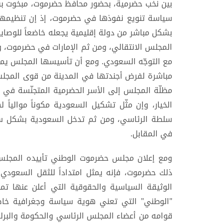
بين نخب حضرمية، بحضور محافظ حضرموت، مبخوت 
سياسة تنويع نفوذها في حضرموت، إذ إن تنظيمها
بشكل مباشر من دولة إقليمية يجعله خاضعاً للوصاي
المجلس الانتقالي، ومن ثم الإمارات في حضرموت،
مع التوجّه السعودي. ومع أن تأسيسها المجلس يمثل
مباشرة لفرض أجندتها في المدينة من قوى المجلس
مظلّة المجلس إلى الأسر الحضرمية المتجنّسة في ا
الخيار، وإن مثّل تشكيل السعودية مكوناً موالياً 
سلطة الرئاسي، ومن ثم تدخل السعودية بشكل سا
في المقابل.
ومع إعلان مجلس حضرموت الوطني تأييده المجلس 
ذلك حضرموت، فإنه يمثل امتداداً للثقل السعو
الوثيقة السياسية والحقوقية التي أعلن عنها 
"الوطني" التي تعني هوية سياسة وجغرافية خاص
قوامه من أعضاء المجلس الرئاسي والحكومة والبرلم