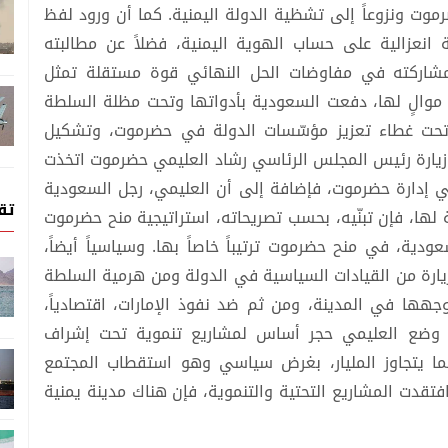
ت ونزوعاً إلى تشظية الدولة اليمنية. كما أن ورود لفظ
نعزالية على حساب الهوية اليمنية، فضلاً عن مطالبته
مشاركته في مفاوضات الحل النهائي قوة مستقلة تمثل
ن موالٍ لها، دفعت السعودية بأدواتها وتحت مظلة السلطة
ْ تحت غطاء تعزيز مؤسّسات الدولة في حضرموت، وتشكيل
زيارة رئيس المجلس الرئاسي رشاد العليمي حضرموت اتخذت
ي إدارة حضرموت، فإضافة إلى أن العليمي، رجل السعودية
تق
 لها، فإن تبنّيه، بحسب تصريحاته، استراتيجية منح حضرموت
لسعودية، في منح حضرموت ترتيباً خاصاً بها. وسياسياً أيضاً،
يارة من القيادات السياسية في الدولة ومن هرمية السلطة
هها في المدينة، ومن ثم ضد نفوذ الإمارات، اقتصادياً،
ث وضع العليمي حجر أساس لمشاريع تنموية تحت إشراف
بما يتجاوز المليار، بغرض سياسي وهو استقطاب المجتمع
تقدت المشاريع التحتية والتنموية، فإن هناك مدينة يمنية