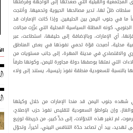
قوى المجتمعية والقبلية التي صعدتها إلى الواجهة وفرضتها
ى سلطات ظلّ لها، تدير مصالحها الحيوية وتحميها. وأنتجت
 ما في جنوب اليمن بين الحليفين. وإذا كانت الإمارات قد
جنوبي، كونه المظلة السياسية المحلية التي عزّزت مجالات
نها، أي الإمارات، وبالإضافة إلى حليفها، استطاعت، عبر
عية محلية، أصبحت قوّة تحمي نفوذها في بعض المناطق
ال
ري والاقتصادي في مدينة المهرة، إلى جانب مستويات من
اءات التي نمتها بوصفها دولة مجاورة لليمن، وكونها طرفاً
ا بالنسبة للسعودية منطقة نفوذ رئيسية، يستند إلى ولاء
تي شهده جنوب اليمن قد منحا الإمارات من خلال وكيلها
والغاز، وإن بتواطؤ السعودية لتقليص نفوذ حزب الإصلاح،
، لم تغير هذه التحوّلات، إلى حدٍّ كبير، من خريطة توزيع
ى تهديد، بيد أن تصاعد حدّة التنافس البيني، أخيراً، وتحوّل