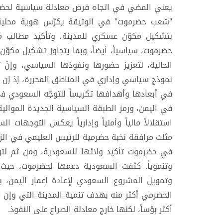
يعني المضي في اتجاه فرض معادلة سياسية لحضرمو
"شعب حضرموت" في الوثيقة يكرّس هوية محلية ا
بتشكيل مكوّن عسكري للمدينة، وتأكيد مطالب 
حضرموت، سياسياً، أيضاً، وبما يتجاوز تشكيل مكوّ
الحالية، لتعزيز حضورها ونفوذها السياسي، وإن
نموذج سياسي وإداري في المناطق المحررة، إذ إن 
في أبعادها وأهدافها تكريساً للتوجّه السعودي ف
في اليمن، ورمز الطبقة السياسية الجديدة الموالية
استقلالاً مالياً وأمنياً وإدارياً يعكس التوجهات ا
مثلت مرافقة نخبة حضرمية للرئيس العليمي في الز
في حضرموت تأكيد ولائها للسعودية، ومن ثم لتوج
وتنموياً. كثفت السعودية دعمها لحضرموت، حي
وتمويل المشروع السعودي لإعادة إعمار اليمن، 
الحضرمي أكثر منه بهدف تنمية المدينة التي وإن اف
أكثر بؤساً، لكنها خارج معادلة الصراع على النفوذ.