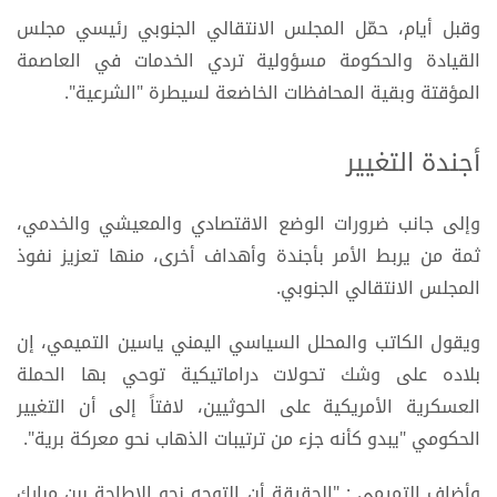
وقبل أيام، حمّل المجلس الانتقالي الجنوبي رئيسي مجلس
القيادة والحكومة مسؤولية تردي الخدمات في العاصمة
المؤقتة وبقية المحافظات الخاضعة لسيطرة "الشرعية".
أجندة التغيير
وإلى جانب ضرورات الوضع الاقتصادي والمعيشي والخدمي،
ثمة من يربط الأمر بأجندة وأهداف أخرى، منها تعزيز نفوذ
المجلس الانتقالي الجنوبي.
ويقول الكاتب والمحلل السياسي اليمني ياسين التميمي، إن
بلاده على وشك تحولات دراماتيكية توحي بها الحملة
العسكرية الأمريكية على الحوثيين، لافتاً إلى أن التغيير
الحكومي "يبدو كأنه جزء من ترتيبات الذهاب نحو معركة برية".
وأضاف التميمي : "الحقيقة أن التوجه نحو الإطاحة ببن مبارك