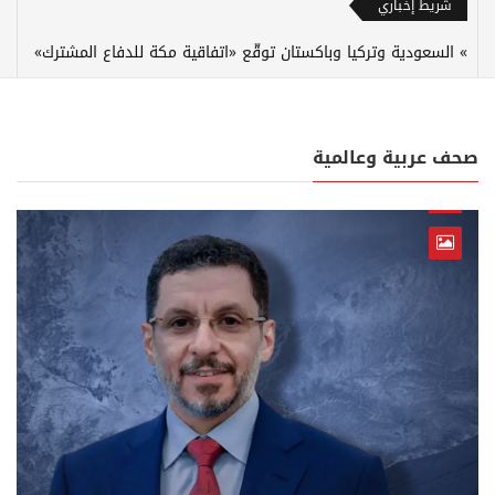
شريط إخباري
السعودية وتركيا وباكستان توقّع «اتفاقية مكة للدفاع المشترك»
صحف عربية وعالمية