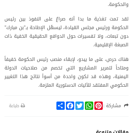
والحكومة.
لقد تمت تغذية ما بدا أنه صراعٌ على النفوذ بين رئيس
الحكومة ورئيس مجلس القيادة، ليسهُل الإطاحة بـ"بن مبارك"
دون تبعات، ولا تفسيرات حول الدوافع الحقيقية الخفية ذات
الصبغة الإقليمية.
هناك حرص، على ما يبدو، لإبقاء منصب رئيس الحكومة خفيفاً
ومتاحاً لتمرير المشاريع التي تخصم من صلاحيات الدولة
اليمنية، وهذه قد تكون واحدة من أسوأ نتائج هذا التغيير
الحكومي المفتقد للآليات الدستورية الملزمة.
S
F
T
W
P
مشاركة :
طباعة
h
a
w
h
i
a
c
i
a
n
r
e
t
t
t
e
b
t
s
e
o
e
A
r
مقالات متنوعة
o
r
p
e