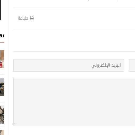
طباعة
تق