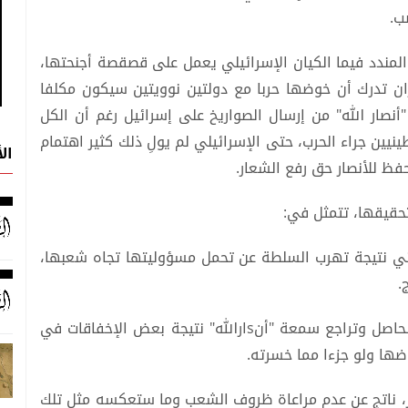
ب.
مندد فيما الكيان الإسرائيلي يعمل على قصقصة أجنحتها،
ان تدرك أن خوضها حربا مع دولتين نوويتين سيكون مكلفا
"أنصار الله" من إرسال الصواريخ على إسرائيل رغم أن الكل
نيين جراء الحرب، حتى الإسرائيلي لم يولِ ذلك كثير اهتمام
ال
فظ للأنصار حق رفع الشعار.
حقيقها، تتمثل في:
يمني نتيجة تهرب السلطة عن تحمل مسؤوليتها تجاه شعبها،
.
2- محاولة خلق التفاف شعبي في ظل الانقسام الحاصل وتراجع سمعة "أنsارالله" نتيجة بعض الإخفاقات في
وضها ولو جزءا مما خسرته.
ر، ناتج عن عدم مراعاة ظروف الشعب وما ستعكسه مثل تلك