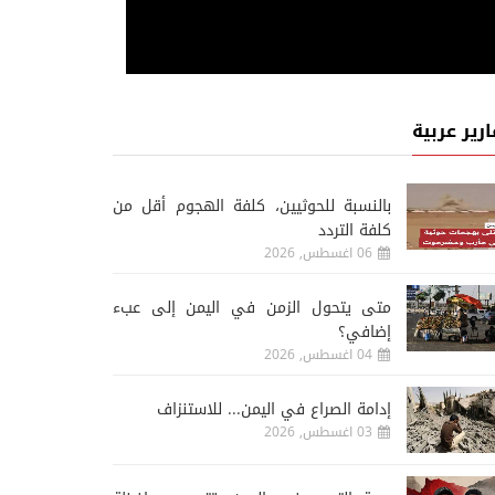
ارير عربية
‏بالنسبة للحوثيين، كلفة الهجوم أقل من
كلفة التردد
06 اغسطس, 2026
متى يتحول الزمن في اليمن إلى عبء
إضافي؟
04 اغسطس, 2026
إدامة الصراع في اليمن... للاستنزاف
03 اغسطس, 2026