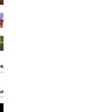
OK
في