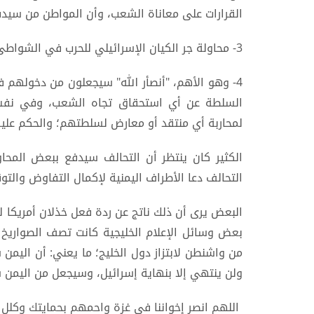
القرارات على معاناة الشعب، وأن المواطن من سيد
3- محاولة جر الكيان الإسرائيلي للحرب في الشواطئ اليمنية لغرض تشتيت قوته وحرف مسار بوصلته.
4- وهو الأهم، "أنصأر الله" سيجعلون من دخولهم 
السلطة عن أي استحقاق تجاه الشعب، وفي نفس 
لمحاربة أي منتقد أو معارض لسلطتهم؛ والحكم عليه ب
الكثير كان ينتظر أن التحالف سيدفع ببعض المحاور
التحالف دعا الأطراف اليمنية لإكمال التفاوض والت
البعض يرى أن ذلك ناتج عن ردة فعل خذلان أمريكا ل
بعض وسائل الإعلام الخليجية كانت تصف الصواريخ 
من واشنطن لابتزاز دول الخليج؛ ما يعني: أن اليمن س
ولن ينتهي إلا بنهاية إسرائيل، وسيجعل من اليمن
اللهم انصر إخواننا في غزة واحمهم بحمايتك وكلل ج