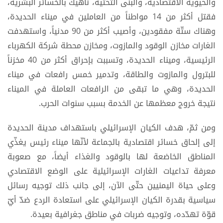
والحيوية الاقتصادية، والبنى التحتية، ناهيك بالخسائر البشرية،
فقتل أكثر من 14 مواطناً من العاملين في ميناء الحديدة،
وهناك ستّة مفقودين، وأصيب أكثر من 90 مدنياً، واستهدفت
الغارات مخازن الوقود والمازوت، ومخازن محطة شركة الكهرباء
الرئيسية، وميناء الحديدة، وتسببت بإحراق أكثر من 40 مخزناً
للبترول والمازوت والطاقة، وتدمير خمس رافعات في ميناء
الحديدة، وهي ما تبقى من الرافعات العاملة في الميناء
نتيجة خروج معظمها عن الخدمة بسبب سنوات الحرب.
ومن ثمّ، هدف الكيان الإسرائيلي باستهداف مدينة الحديدة
إلى إلحاق خسائر اقتصادية بالجماعة لأنّها ميناء رئيس يغذّي
المناطق الخاضعة لها بالوقود والغذاء أيضاً، مع صعوبة
معرفة تداعيات الغارات الإسرائيلية على الوضع الاقتصادي
وعلى حياة اليمنيين حتّى الآن، إلى جانب ذلك توجيه رسائل
سياسية بقدرة الكيان الإسرائيلي على استعادة الردع ضدّ أيّ
قوّة تهدّده، وتوجيه ضربات في مناطق جغرافية بعيدة.