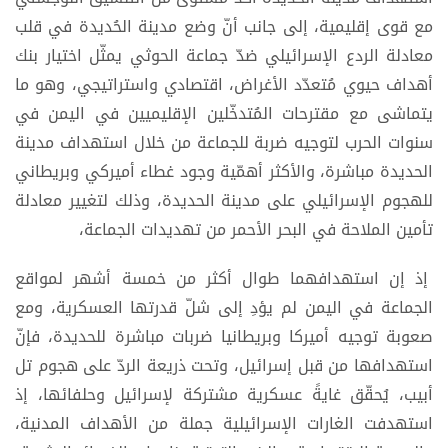
مع قوى إقليمية، إلى جانب أنّ وضع مدينة الحُديدة في قلب
معادلة الردع الإسرائيلي ضدّ جماعة الحوثي يمثّل اختيار بنك
أهداف حيوي مُتعدّد الأغراض، اقتصادي واستراتيجي، وهو ما
يتماشى مع مقترحات المُتدخّلين الإقليميين في اليمن في
سنوات الحرب لتوجيه ضربة للجماعة من خلال استهداف مدينة
الحديدة مباشرة، والأكثر أهمّية وجود غطاء أميركي وبريطاني
للهجوم الإسرائيلي على مدينة الحديدة، وذلك لتغيير معادلة
تأمين الملاحة في البحر الأحمر من تهديدات الجماعة،
إذ إن استهدافهما طوال أكثر من خمسة أشهر لمواقع
الجماعة في اليمن لم يؤدِ إلى شلّ قدرتها العسكرية، ومع
صعوبة توجيه أميركا وبريطانيا ضربات مباشرة للحديدة، فإنّ
استهدافها من قبل إسرائيل، وتحت ذريعة الردّ على هجوم تل
أبيب، يُحقّق غايةً عسكرية مشتركة لإسرائيل وحلفائها، إذ
استهدفت الغارات الإسرائيلية جملة من الأهداف المدنية،