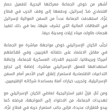
أشهر من خوض الجماعة معركتها البحرية لتفعيل حصار
اقتصادي ضدّ إسرائيل، ودفعها إلى وقف الحرب في قطاع
غزّة، استهدفت الجماعة عدداً من السفن الموالية لإسرائيل
في النطاقات المائية التي تشرف عليها، بما في ذلك تنفيذ
هجمات طاولت ميناء إيلات ومدينة حيفا.
تجنّب الكيان الإسرائيلي خوض مواجهة مباشرة مع الجماعة
في مقابل الاعتماد على حلفائه الغربيين، وفي مُقدّمتهم
أميركا وبريطانيا، لتحجيم القدرات العسكرية للجماعة، وإعاقة
استهدافها للعمق الإسرائيلي مباشرة، إضافة إلى تجاوز
التداعيات الاقتصادية لاستمرار إغلاق البحر الأحمر أمام السفن
الإسرائيلية، وتجريب خيارات آمنة بمساعدة شركائه الإقليميين.
ومن ثمّ، فإنّ تغير استراتيجية تعاطي الكيان الإسرائيلي مع
تهديدات الجماعة، من الاحتواء إلى المواجهة، فرضته كما
يبدو مُتغيّرات عديدة، فإلى جانب استمرار حربه في قطاع غزّة،