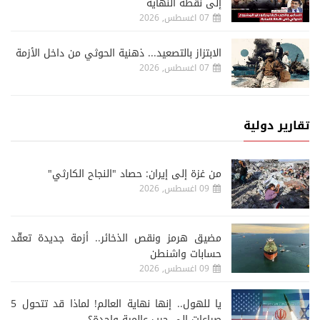
إلى نقطة النهاية
07 اغسطس, 2026
الابتزاز بالتصعيد... ذهنية الحوثي من داخل الأزمة
07 اغسطس, 2026
تقارير دولية
من غزة إلى إيران: حصاد "النجاح الكارثي"
09 اغسطس, 2026
مضيق هرمز ونقص الذخائر.. أزمة جديدة تعقّد
حسابات واشنطن
09 اغسطس, 2026
يا للهول.. إنها نهاية العالم! لماذا قد تتحول 5
صراعات إلى حرب عالمية واحدة؟