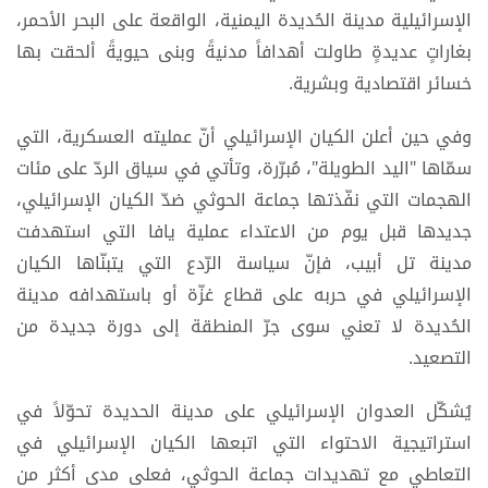
الإسرائيلية مدينة الحُديدة اليمنية، الواقعة على البحر الأحمر،
بغاراتٍ عديدةٍ طاولت أهدافاً مدنيةً وبنى حيويةً ألحقت بها
خسائر اقتصادية وبشرية.
وفي حين أعلن الكيان الإسرائيلي أنّ عمليته العسكرية، التي
سمّاها "اليد الطويلة"، مُبرّرة، وتأتي في سياق الردّ على مئات
الهجمات التي نفّذتها جماعة الحوثي ضدّ الكيان الإسرائيلي،
جديدها قبل يوم من الاعتداء عملية يافا التي استهدفت
مدينة تل أبيب، فإنّ سياسة الرّدع التي يتبنّاها الكيان
الإسرائيلي في حربه على قطاع غزّة أو باستهدافه مدينة
الحُديدة لا تعني سوى جرّ المنطقة إلى دورة جديدة من
التصعيد.
يُشكّل العدوان الإسرائيلي على مدينة الحديدة تحوّلاً في
استراتيجية الاحتواء التي اتبعها الكيان الإسرائيلي في
التعاطي مع تهديدات جماعة الحوثي، فعلى مدى أكثر من