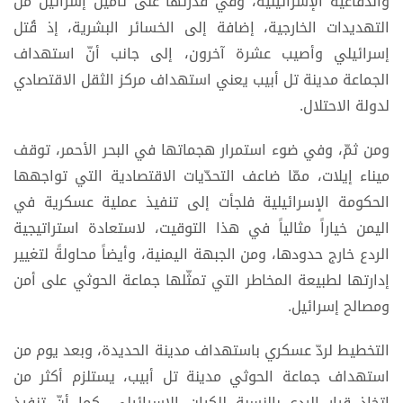
والدفاعية الإسرائيلية، وفي قدرتها على تأمين إسرائيل من
التهديدات الخارجية، إضافة إلى الخسائر البشرية، إذ قُتل
إسرائيلي وأصيب عشرة آخرون، إلى جانب أنّ استهداف
الجماعة مدينة تل أبيب يعني استهداف مركز الثقل الاقتصادي
لدولة الاحتلال.
ومن ثمّ، وفي ضوء استمرار هجماتها في البحر الأحمر، توقف
ميناء إيلات، ممّا ضاعف التحدّيات الاقتصادية التي تواجهها
الحكومة الإسرائيلية فلجأت إلى تنفيذ عملية عسكرية في
اليمن خياراً مثالياً في هذا التوقيت، لاستعادة استراتيجية
الردع خارج حدودها، ومن الجبهة اليمنية، وأيضاً محاولةً لتغيير
إدارتها لطبيعة المخاطر التي تمثّلها جماعة الحوثي على أمن
ومصالح إسرائيل.
التخطيط لردّ عسكري باستهداف مدينة الحديدة، وبعد يوم من
استهداف جماعة الحوثي مدينة تل أبيب، يستلزم أكثر من
اتخاذ قرار الردع بالنسبة للكيان الإسرائيلي، كما أنّ تنفيذ