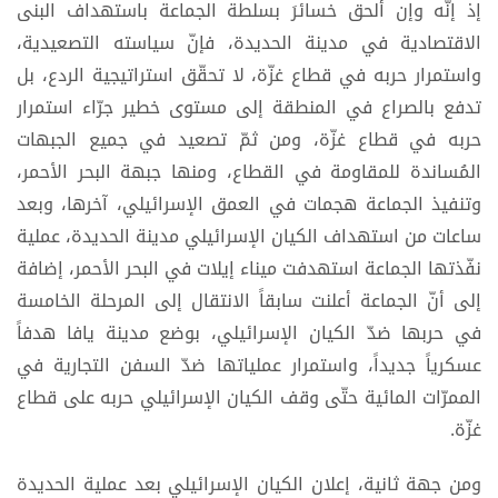
إذ إنّه وإن ألحق خسائرَ بسلطة الجماعة باستهداف البنى
الاقتصادية في مدينة الحديدة، فإنّ سياسته التصعيدية،
واستمرار حربه في قطاع غزّة، لا تحقّق استراتيجية الردع، بل
تدفع بالصراع في المنطقة إلى مستوى خطير جرّاء استمرار
حربه في قطاع غزّة، ومن ثمّ تصعيد في جميع الجبهات
المُساندة للمقاومة في القطاع، ومنها جبهة البحر الأحمر،
وتنفيذ الجماعة هجمات في العمق الإسرائيلي، آخرها، وبعد
ساعات من استهداف الكيان الإسرائيلي مدينة الحديدة، عملية
نفّذتها الجماعة استهدفت ميناء إيلات في البحر الأحمر، إضافة
إلى أنّ الجماعة أعلنت سابقاً الانتقال إلى المرحلة الخامسة
في حربها ضدّ الكيان الإسرائيلي، بوضع مدينة يافا هدفاً
عسكرياً جديداً، واستمرار عملياتها ضدّ السفن التجارية في
الممرّات المائية حتّى وقف الكيان الإسرائيلي حربه على قطاع
غزّة.
ومن جهة ثانية، إعلان الكيان الإسرائيلي بعد عملية الحديدة