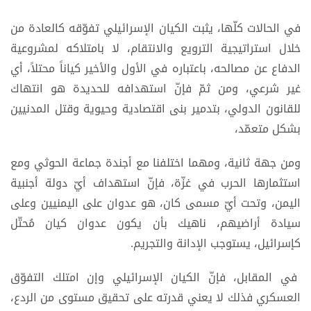
في الحالات كلّها، يثبت الكيان الإسرائيلي تفوّقه كالعادة من
خلال استراتيجية الترويع والانتقام، لا بامتلاكه لمشروعية
الدفاع عن مصالحه، باعتباره في الأول والأخير كياناً محتلاً، أي
غير شرعي، ومن ثمّ فإنّ استهدافه للحديدة هو انتهاك
للقانون الدولي، بتدمير بنى اقتصادية وحيوية وقتل المدنيين
بشكل متعمّد،
ومن جهة ثانية، ومهما اختلفنا مع أجندة جماعة الحوثي ومع
استثمارها الحرب في غزّة، فإنّ استهداف أيّ دولة أجنبية
اليمن، وتحت أيّ مسمى كان، هو عدوان على اليمنيين وعلى
سيادة أراضيهم، ناهيك بأن يكون عدوان كيان مُحتّل
كإسرائيل، يستوجب الإدانة والتجريم.
في المقابل، فإنّ الكيان الإسرائيلي وإن امتلك التفوّق
العسكري فذلك لا يعني قدرته على تحقيق مستوى من الردع،