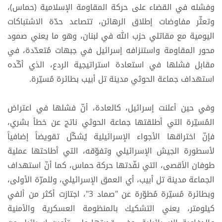
وفشله في القضاء على حركة المقاومة الإسلامية (حماس)،
وتعثّر مفاوضات إطلاق الرهائن، تتصاعد حدّة الاشتباكات
اليومية مع مقاتلي حزب الله في لبنان، وهو ما يعني صمود
محور المقاومة واستنزافه إسرائيل في جبهات مُتعدّدة، في
مقابل فشلها في استعادة استراتيجية الردع، الذي أكّده
استهداف جماعة الحوثي مدينة تل أبيب بطائرة مُسيّرة.
وفي حين أعلنت إسرائيل، كالعادة، أنّ فشلها في اعتراض
المُسيّرة التي أطلقتها جماعة الحوثي ناتج عن خطأ بشري،
فإنّ اختراقها الأجواء الإسرائيلية يُشكّل تقويضاً إضافياً
لأسطورة الجيش الإسرائيلي وتفوّقه، التي أطاحتها عملية
طوفان الأقصى، التي نفّدتها حركة حماس، كما أنّ استهداف
الجماعة مدينة تل أبيب، أي العمق الإسرائيلي، وللمرّة الأولى،
وبطائرة مُسيّرة مُطوّرة عن "صماد 3"، اجتازت أكثر من ألفي
كيلومتر، يعني التشكيك بالمنظومة العسكرية والأمنية