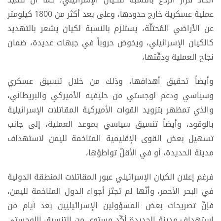
عملية عسكرية خارج حدودها، وعلى بعد أكثر من 1800 كيلومتر
عن الأراضي المُحتلّة، يستلزم بالنسبة لكيان يشعر بالتهديد
كالكيان الإسرائيلي، ويخوض حروباً في جبهات عديدة، ضمان
نجاح العملية ودقّتها،
وأيضاً تحقيق أهدافها، وذلك من خلال تنسيق عسكري
وسياسي ودعم لوجستي من حليفيه الأميركي والبريطاني،
والذي تمظهر بتزويد القوات الأميركية المقاتلات الإسرائيلية
بالوقود، وأيضاً تنسيق سياسي بموعد العملية، إلى جانب
تسهيل بعض القوى الإقليمية المتاخمة لليمن لاستهداف
مدينة الحديدة، أو في الأقلّ تواطؤها،
فرغم إعلان الكيان الإسرائيلي عبور المقاتلات المنطقة الدولية
في البحر الأحمر، وأنّها لم تجتَز أجواء الدول المتاخمة لليمن،
فإنّ تصريحات بعض المسؤولين الإسرائيليين بعد أيام من
استهداف مدينة الحديدة أكّد مستوى من التنسيق اللوجستي