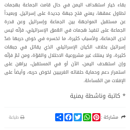
بقاء خيار استهداف اليمن في حال قامت الجماعة بهجمات
تطاول عمقها، يعني فتح جبهة جديدة على إسرائيل. وبعيداً
عن مستقبل المواجهة بين الجماعة وإسرائيل وعن قدرة
الجماعة على تنفيذ هجمات في العُمق الإسرائيلي، فإنّه ليس
لدى الجماعة، ولأسباب كثيرة، ما تخسره في خوض حربها ضدّ
إسرائيل بخلاف الكيان الإسرائيلي الذي يقاتل في جبهات
كثيرة، ولا يمتلك غير مشروعية الاحتلال والقوّة، ومن ثمّ فإنّه
وإن استهدف اليمن، الآن أو في المستقبل، يراهن على
استمرار دعم وحماية حلفائه الغربيين لخوض حربه، وأيضاً على
الإفلات من المُساءلة.
* كاتبة وناشطة يمنية
S
F
T
W
P
مشاركة :
طباعة
h
a
w
h
i
a
c
i
a
n
r
e
t
t
t