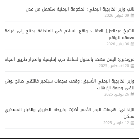
نائب وزير الخارجية اليمني: الحكومة اليمنية ستعمل من عدن
09 فبراير, 2026
الشيخ عبدالعزيز العقاب: واقع السلام في المنطقة يحتاج إلى قراءة
معمقة للواقع
06 يناير, 2026
غروندبرغ: اليمن مهدد بالتحول لساحة حرب إقليمية والحوار طريق النجاة
20 اغسطس, 2025
وزير الخارجية اليمني الأسبق: وقعت هجمات سبتمبر فالتقى صالح بوش
لنفي وصمة الإرهاب
26 يوليو, 2025
الزنداني: هجمات البحر الأحمر أضرّت بخريطة الطريق والخيار العسكري
ممكن
12 مارس, 2025