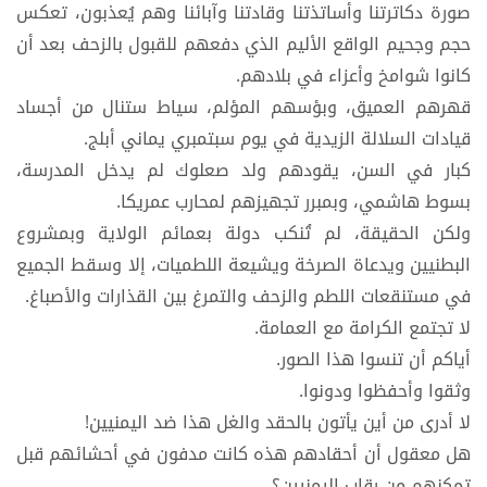
صورة دكاترتنا وأساتذتنا وقادتنا وآبائنا وهم يُعذبون، تعكس
حجم وجحيم الواقع الأليم الذي دفعهم للقبول بالزحف بعد أن
كانوا شوامخ وأعزاء في بلادهم.
قهرهم العميق، وبؤسهم المؤلم، سياط ستنال من أجساد
قيادات السلالة الزيدية في يوم سبتمبري يماني أبلج.
كبار في السن، يقودهم ولد صعلوك لم يدخل المدرسة،
بسوط هاشمي، وبمبرر تجهيزهم لمحارب عمريكا.
ولكن الحقيقة، لم تُنكب دولة بعمائم الولاية وبمشروع
البطنيين ويدعاة الصرخة ويشيعة اللطميات، إلا وسقط الجميع
في مستنقعات اللطم والزحف والتمرغ بين القذارات والأصباغ.
لا تجتمع الكرامة مع العمامة.
أياكم أن تنسوا هذا الصور.
وثقوا وأحفظوا ودونوا.
لا أدرى من أين يأتون بالحقد والغل هذا ضد اليمنيين!
هل معقول أن أحقادهم هذه كانت مدفون في أحشائهم قبل
تمكنهم من رقاب اليمنيين؟