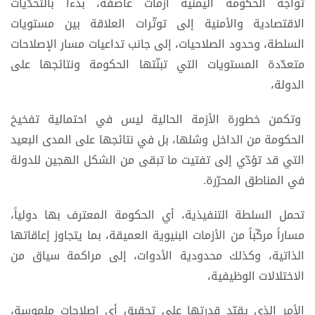
تواجه الحكومة اليمنية أزمات عاصفة، بدءاً بالتحدّيات
الاقتصادية والأمنية إلى توتّرات العلاقة بين مستويات
السلطة، وحدود الصلاحيات، إلى جانب تداعيات مسار الإصلاحات
متعدّدة المستويات التي تبنّتها الحكومة ونتائجها على
الدولة،
وتكمن خطورة الأزمة الحالية ليس في احتمالية تفخيخ
الحكومة من الداخل وشلها، بل في نتائجها على المدى البعيد
التي قد تؤدّي إلى تفتيت ما تبقى من الشكل الهجين للدولة
في المناطق المحرّرة.
تحمل السلطة التنفيذية، أي الحكومة المعترف بها دولياً،
مساراً مركّباً من الأزمات البنيوية العميقة، بما يتجاوز إعاقاتها
الذاتية، وكذلك محدودية الأدوات، إلى مراكمة سياق من
الاختلالات الوظيفية،
الأمر الذي يقيّد قدرتها على تحقيق أي اصلاحات ملموسة،