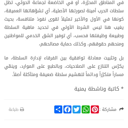
في المناطق المحرّرة، أو في الخاضعة لجماعة الحوثي، تظل
سلطات الحرب أمينة لصورتها الأصلية، أي تشوّهاتها العميقة،
كونها في الأول والأخير تمثيلاً لقوى نفوذ متنافسة، بحيث
يغيب هنا ليس الشرط الأولي في تحديد ماهية السلطة
وطبيعة وظيفتها فحسب، أي توفير الشق الخدمي للمواطنين
ومنحهم حقوقهم، وكذلك حماية مصالحهم،
بل وتثبيت معادلة توافقية بين الفرقاء لإدارة السلطة، ما
يكرّس التنازع على الصلاحيات، وبالطبع على الموارد، وينمّي
مساراً متكرّراً ودائماً لتهشيم سلطة ضعيفة ومتآكلة أصلاً.
* كاتبة وناشطة يمنية
S
F
T
W
P
مشاركة :
طباعة
h
a
w
h
i
a
c
i
a
n
r
e
t
t
t
e
b
t
s
e