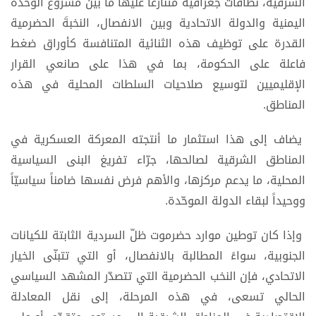
الشرقية، نطاقات جغرافية متنازعاً عليها ما بين مشروع الوحدة
اليمنية والدولة الاتحادية وبين الانفصال، النخبةَ الحضرمية
القدرة على توظيف هذه الثنائية المتنافسة كأوراق ضغط
فاعلة على الحكومة، بما في هذا على صانعي القرار
الإقليميين لتوسيع صلاحيات السلطات المحلية في هذه
المناطق.
يضاف إلى هذا استثمار ما أنتجته المعركة العسكرية في
المناطق الشرقية لصالحها، جرّاء تفريغ البنى السياسية
المحلية، ما يدعم مركزها، والأهم فرض نفسها ضامناً سياسيّاً
ووحيداً لبقاء الدولة الموحّدة.
وإذا كان توطين موارد حضرموت ظلّ السردية الثابتة للكيانات
الجنوبية، سواءً المطالبة بالانفصال، أو التي تتبنّى الخيار
الاتحادي، فإن النخب الحضرمية التي تتصدّر المشهد السياسي
الحالي تسعى، في هذه المرحلة، إلى نقل المعادلة