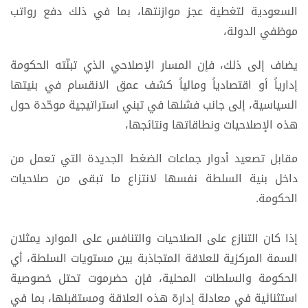
السعودية لتغطية عجز موازنتها، بما في ذلك دفع رواتب
موظفي الدولة،
يضاف إلى ذلك، فإن المسار الإصلاحي الذي تبنّته الحكومة
إدارياً أو اقتصادياً ومالياً كشف عمق الانقسام في بنيتها
السياسية، إلى جانب فشلها في تبني استراتيجية موحّدة حول
هذه الإصلاحيات ونطاقاتها ونتائجها،
مقابل تصعيد أدوار جماعات الضغط الجديدة التي تعمل من
داخل بنية السلطة نفسها لانتزاع ما تبقى من صلاحيات
الحكومة.
إذا كان التنازع على الصلاحيات والتنافس على الموارد يمثلان
السمة المركزية للعلاقة المتجاذبة بين مستويات السلطة، أي
الحكومة والسلطات المحلية، فإن حضرموت تحتل خصوصية
استثنائية في معادلة إدارة هذه العلاقة ومستقبلها، بما في