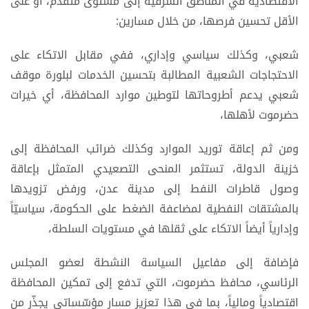
الاقتصادية في المناطق الشرقية إلى مستوى متقدّم، أو على
الأقل تحسين فرصها، من خلال مسارين:
شعبي، وكذلك سياسي وإداري، ففي مقابل الاتكاء على
الاحتجاجات الشعبية المطالبة بتحسين الخدمات لبلورة موقف
شعبي يدعم أطروحاتها لتوطين موارد المحافظة، أي خيرات
حضرموت لأهلها،
ومن ثم إعاقة توريد الموارد وكذلك ضرائب المحافظة إلى
خزينة الدولة، تستثمر المنحى التصعيدي المتمثل بإعاقة
وصول قاطرات النفط إلى مدينة عدن، ورفض تزويدها
بالمشتقات النفطية لمضاعفة الضغط على الحكومة، سياسيّاً
وإدارياً أيضاً الاتكاء على ثقلها في مستويات السلطة،
فإضافة إلى مفاعيل السياسة النشطة لعضو المجلس
الرئاسي، محافظ حضرموت، التي تدفع إلى تمكين المحافظة
اقتصادياً ومالياً، بما في هذا تعزيز مسار مؤسّساتي يجذّر من