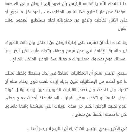
لذا
نناشدك
الله
يا
فخامة
الرئيس
بأن
تعود
إلى
الوطن
والى
العاصمة
المؤقتة
عدن
وان
تصارح
هذا
الشعب
المغلوب
على
أمره
بكل
ما
يجري
أو
على
الأقل
تخاطبه
وترفع
من
معنوياته
لعله
يستطيع
الصمود
لوقت
أطول
ونناشدك
الله
ان
تشرف
على
إدارة
الوطن
من
الداخل
وان
كانت
الظروف
غير
مناسبة
للإقامة
في
عدن
فيمم
وجهك
باتجاه
مأرب
الخير
أرض
سبأ
فهناك
قوم
يقدروك
ويعتبرونك
مرجعية
لهذا
الوطن
المثخن
بالجراح
.
..
سيدي
الرئيس
نعلم
أن
الامكانيات
المتاحة
في
يدك
بسيطة
ولكنك
تمتلك
ما
هو
أعظم
من
الإمكانيات
فبين
يديك
إرادة
شعب
قوى
يحتاج
منك
أن
تتحرك
وان
تتحدث
وان
تصدر
القرارات
الضرورية
دون
إبطاء
وقبل
فوات
الاوان
فلربما
لو
اتخذت
بعض
القرارات
الهامة
منذ
أحداث
دماج
وحتى
اليوم
لجنبت
الوطن
الكثير
من
هذه
الويلات
التي
نعيشها
واقعا
ماساويا
بكل
ما
تحمله
الكلمة
من
معنى
.
في
الأخير
سيدي
الرئيس
انت
تدرك
أن
التاريخ
لا
يرحم
أحدا
..