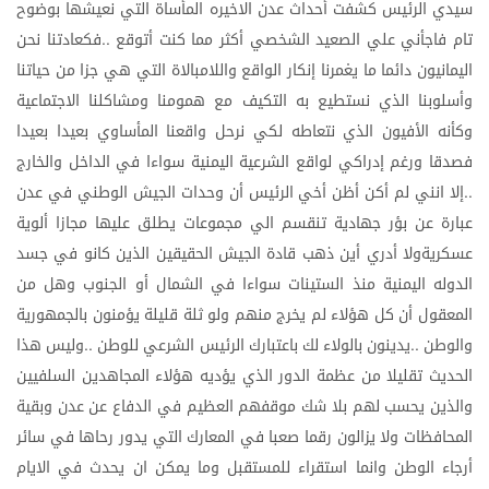
سيدي
الرئيس
كشفت
أحداث
عدن
الاخيره
المأساة
التي
نعيشها
بوضوح
تام
فاجأني
علي
الصعيد
الشخصي
أكثر
مما
كنت
أتوقع
فكعادتنا
نحن
..
اليمانيون
دائما
ما
يغمرنا
إنكار
الواقع
واللامبالاة
التي
هي
جزا
من
حياتنا
وأسلوبنا
الذي
نستطيع
به
التكيف
مع
همومنا
ومشاكلنا
الاجتماعية
وكأنه
الأفيون
الذي
نتعاطه
لكي
نرحل
واقعنا
المأساوي
بعيدا
بعيدا
فصدقا
ورغم
إدراكي
لواقع
الشرعية
اليمنية
سواءا
في
الداخل
والخارج
إلا
انني
لم
أكن
أظن
أخي
الرئيس
أن
وحدات
الجيش
الوطني
في
عدن
..
عبارة
عن
بؤر
جهادية
تنقسم
الي
مجموعات
يطلق
عليها
مجازا
ألوية
عسكريةولا
أدري
أين
ذهب
قادة
الجيش
الحقيقين
الذين
كانو
في
جسد
الدوله
اليمنية
منذ
الستينات
سواءا
في
الشمال
أو
الجنوب
وهل
من
المعقول
أن
كل
هؤلاء
لم
يخرج
منهم
ولو
ثلة
قليلة
يؤمنون
بالجمهورية
والوطن
يدينون
بالولاء
لك
باعتبارك
الرئيس
الشرعي
للوطن
وليس
هذا
..
..
الحديث
تقليلا
من
عظمة
الدور
الذي
يؤديه
هؤلاء
المجاهدين
السلفيين
والذين
يحسب
لهم
بلا
شك
موقفهم
العظيم
في
الدفاع
عن
عدن
وبقية
المحافظات
ولا
يزالون
رقما
صعبا
في
المعارك
التي
يدور
رحاها
في
سائر
أرجاء
الوطن
وانما
استقراء
للمستقبل
وما
يمكن
ان
يحدث
في
الايام