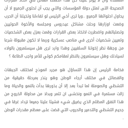
المعقدة
وان
لا
يؤثر
عليك
كل
هذا
الضغط
الهائل
في
اتخاذ
القرارات
الصحيحة
التى
تمثل
دولة
المؤسسات
والتي
يجب
أن
تحتوي
الجميع
لا
أن
يحاول
احتوائها
الجميع
ويا
ترى
أخي
الرئيس
لو
تفاءلنا
وتخيلنا
أن
الحرب
..
وضعت
اوزارها
وحلت
مشاكل
عيدروس
ومجلسه
والأخوة
الحوثيين
وتصلباتهم
واضطررت
لاتخاذ
بعض
القرارات
وقمت
بعزل
بعض
الشخصيات
وتعيين
شخصيات
أخرى
في
مناصب
عسكرية
وربما
لا
تكون
مقبولة
شرعا
من
وجهة
نظر
إخوتنا
السلفيين
وهذا
وارد
ترى
هل
سيستمرون
بالولاء
لسيادتك
وهل
سيستمرون
بالنظر
لمقامكم
كولي
للأمر
واجب
الطاعة
؟
فخامة
الرئيس
إن
هذا
التساؤل
هو
مجرد
انموذج
لمختلف
الجبهات
والفصائل
في
مختلف
أرجاء
الوطن
وهو
ينذر
بمرحلة
حقيقية
من
التشظي
والصوملة
لما
تبدأ
بعد
إلا
أن
بذورها
بدأت
بالنمو
والحياة
وما
زالت
مستمرة
في
النمو
ونخشى
ان
تثمر
وبدلا
من
محاولة
الخروج
من
هذا
النفق
المظلم
الذي
يضيق
شيء
فشيئا
علينا
جميعا
نزداد
غرقا
في
جحيم
التشظي
والتدمير
والحروب
التي
قضت
على
معظم
مقدرات
الوطن
.