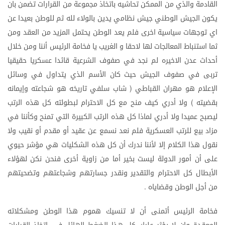
القادمة
والذي
من
الممكن
تحاشيه
باتخاذ
مجموعة
من
القرارات
تضمن
بان
يكون
الجيش
الوطني
جيش
نظامي
يدين
بالولاء
لله
ثم
للوطن
بعيدا
عن
اي
توجهات
سياسية
اخرى
فلم
يعد
الوطن
يحتمل
المزيد
من
العقد
ومن
ثما
استنباط
المعالجات
لها
لاحقا
و
الغريب
يا
فخامة
الرئيس
أننا
ومن
خلال
أحداث
عدن
الاخيره
لم
نجد
في
صفوف
الشرعية
قائدا
عسكريا
حقيقيا
تربى
في
صفوف
الجيش
حيث
كان
الأسم
الذي
يتداول
في
وسائل
الإعلام
هو
مهران
القباطي
شاب
سلفي
تاريخه
هو
شجاعته
وإيمانه
(
بقضيته
ولا
أدري
كيف
منح
مع
كل
الاحترام
لبطولته
كل
هذه
الرتب
)
ليصبح
عميدا
ولا
أدري
لماذا
كل
هذه
الرتب
الكبيرة
التي
تمنح
وكأننا
في
مزاد
بيع
للرتب
العسكرية
فلم
نعد
نسمع
عن
عقيد
أو
مقدم
أو
نقيب
ولا
نقول
هذا
الكلام
إلا
لأننا
ندرك
أن
كل
هذه
الشكليات
هي
مؤشر
حيوي
على
أن
أمور
الدولة
ليست
بخير
أما
من
زاوية
أخرى
فنحن
نكن
لهؤلاء
الأبطال
كل
الاحترام
والتقدير
ونقدر
جسارتهم
وشجاعتهم
وتضحيتهم
من
أجل
الوطن
وقضاياه
.
فخامة
الرئيس
أتمنى
أن
لا
تنسيك
هموم
هذا
الوطن
ومشكلاته