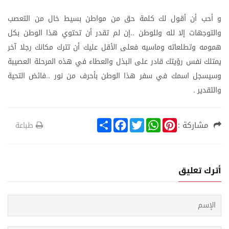
و
أحب
أن
أقول
لك
كلمة
حق
من
مواطن
بسيط
خال
من
التعصب
والتوجهات
إلا
لله
وللوطن
إن
لم
تقدر
أن
تحتوي
هذا
الوطن
بكل
..
همومه
وتطلعاته
وماسيه
فعلى
الأقل
عليك
أن
تترك
مكانك
رجلا
آخر
يمتلك
نفس
رؤيتك
قادر
على
البذل
والعطاء
في
هذه
المرحلة
العصيبة
وسيسجل
اسمك
في
سفر
هذا
الوطن
بأحرف
من
نور
فائض
التحية
..
والتقدير
.
S
F
T
W
P
مشاركة :
طباعة
h
a
w
h
i
a
c
i
a
n
r
e
t
t
t
e
b
t
s
e
o
e
A
r
أترك تعليق
o
r
p
e
k
p
s
t