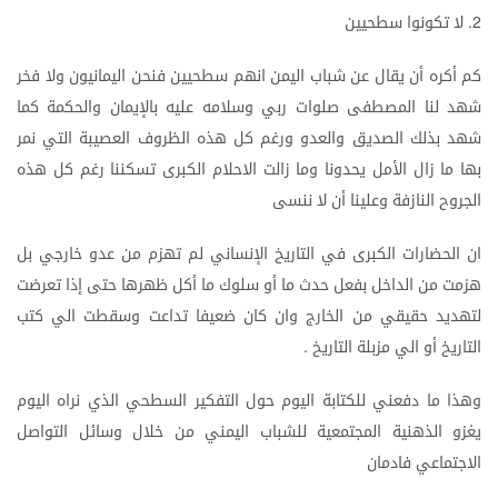
لا
تكونوا
سطحيين
2.
كم
أكره
أن
يقال
عن
شباب
اليمن
انهم
سطحيين
فنحن
اليمانيون
ولا
فخر
شهد
لنا
المصطفى
صلوات
ربي
وسلامه
عليه
بالإيمان
والحكمة
كما
شهد
بذلك
الصديق
والعدو
ورغم
كل
هذه
الظروف
العصيبة
التي
نمر
بها
ما
زال
الأمل
يحدونا
وما
زالت
الاحلام
الكبرى
تسكننا
رغم
كل
هذه
الجروح
النازفة
وعلينا
أن
لا
ننسى
ان
الحضارات
الكبرى
في
التاريخ
الإنساني
لم
تهزم
من
عدو
خارجي
بل
هزمت
من
الداخل
بفعل
حدث
ما
أو
سلوك
ما
أكل
ظهرها
حتى
إذا
تعرضت
لتهديد
حقيقي
من
الخارج
وان
كان
ضعيفا
تداعت
وسقطت
الي
كتب
التاريخ
أو
الي
مزبلة
التاريخ
.
وهذا
ما
دفعني
للكتابة
اليوم
حول
التفكير
السطحي
الذي
نراه
اليوم
يغزو
الذهنية
المجتمعية
للشباب
اليمني
من
خلال
وسائل
التواصل
الاجتماعي
فادمان