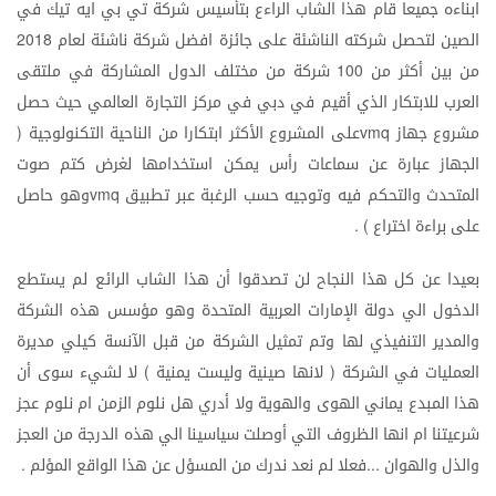
ابناءه
جميعا
قام
هذا
الشاب
الراءع
بتأسيس
شركة
تي
بي
ايه
تيك
في
الصين
لتحصل
شركته
الناشئة
على
جائزة
افضل
شركة
ناشئة
لعام
2018
من
بين
أكثر
من
شركة
من
مختلف
الدول
المشاركة
في
ملتقى
100
العرب
للابتكار
الذي
أقيم
في
دبي
في
مركز
التجارة
العالمي
حيث
حصل
مشروع
جهاز
على
المشروع
الأكثر
ابتكارا
من
الناحية
التكنولوجية
(
vmq
الجهاز
عبارة
عن
سماعات
رأس
يمكن
استخدامها
لغرض
كتم
صوت
المتحدث
والتحكم
فيه
وتوجيه
حسب
الرغبة
عبر
تطبيق
وهو
حاصل
vmq
على
براءة
اختراع
) .
بعيدا
عن
كل
هذا
النجاح
لن
تصدقوا
أن
هذا
الشاب
الرائع
لم
يستطع
الدخول
الي
دولة
الإمارات
العربية
المتحدة
وهو
مؤسس
هذه
الشركة
والمدير
التنفيذي
لها
وتم
تمثيل
الشركة
من
قبل
الآنسة
كيلي
مديرة
العمليات
في
الشركة
لانها
صينية
وليست
يمنية
لا
لشيء
سوى
أن
)
(
هذا
المبدع
يماني
الهوى
والهوية
ولا
أدري
هل
نلوم
الزمن
ام
نلوم
عجز
شرعيتنا
ام
انها
الظروف
التي
أوصلت
سياسينا
الي
هذه
الدرجة
من
العجز
والذل
والهوان
فعلا
لم
نعد
ندرك
من
المسؤل
عن
هذا
الواقع
المؤلم
.
...