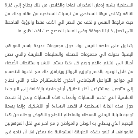
السطحية
يشبه
إدمان
المخدرات
تماما
والخلاص
من
ذلك
يحتاج
إلي
فترة
نقاهه
يتخلص
فيها
السطحي
من
ترسبات
السطحية
من
عقله
وذلك
من
حيث
مراجعة
النفس
والكف
عن
النضر
الي
الأنف
فقط
والرؤية
الفاحصة
التي
تجعل
خيارتنا
موفقة
وفي
المسار
الصحيح
حيث
لفت
نظري
ما
يتداول
على
منصة
الفيس
بوك
حول
مجموعات
عديدة
باسم
المواهب
اليمنية
تحولت
الي
مجموعات
للضحك
والتعليقات
الطريفة
والتي
تصل
أحيانا
الي
الشتم
والذم
ورغم
كل
هذا
يستمر
النشر
واستقطاب
الأعضاء
من
خلال
الوعود
بالدعم
وتوزيع
الجوائز
ويترافق
ذلك
مع
الدعوة
للانضمام
الي
مواقع
التواصل
الاجتماعي
الاخري
كالانستقرام
مثلا
و
التي
تحتاج
إلي
متابعين
ومشتركين
أكثر
لتحقيق
أرباح
مادية
بالإضافة
إلى
البربجندا
الاعلامية
التي
تدعم
الحسابات
وأصحاب
هذه
الحسابات
ونحن
إذ
نتحدث
حول
هذه
الحالة
السطحية
لا
نقصد
الاساءة
أو
التشكيك
وإنما
يهمنا
توعية
شبابنا
اليمني
المعطاء
والمتطلع
للنجاح
والنهوض
بوطنه
من
هذا
الجحيم
الذي
يتلظي
به
الوطن
والمواطن
و
مع
احترامي
لكل
الموهوبين
فالمواهب
لا
تنمو
بهذه
الطريقة
العشوائية
ولا
يمكن
لها
أن
تنمو
في