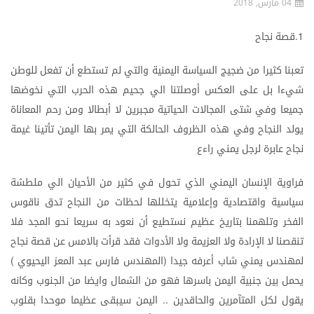
04 مارس, 2018
قصة
نجاح
1.
تعبنا
كثيرا
من
ضجيج
السياسة
اليمنية
والتي
لم
تستطع
أن
تفعل
للوطن
شيءا
بل
على
العكس
أوصلتنا
الي
جحيم
هذه
الحرب
التي
نخوضها
جميعا
وفي
شتى
المجالات
الحياتية
مجبرين
لا
أبطالا
ومن
رحم
المعاناة
يولد
النجاح
وفي
هذه
الظروف
الحالكة
التي
يمر
بها
اليمن
تأتينا
غيمة
نجاح
عابرة
لرجل
يمني
راءع
فراوية
الإنسان
اليمني
الذي
تحول
في
كثير
من
الأحيان
الي
ملطشة
سياسية
واقتصادية
وإعلامية
يتخللها
لحظات
من
النجاح
تدق
ناقوس
الفخر
وتلهمنا
بتاريخ
عظيم
نستطيع
أن
نعود
به
سريعا
نحو
المجد
فلا
تنقصنا
لا
الإرادة
ولا
العزيمة
ولا
الأدوات
فقد
قرأت
بالامس
عن
قصة
نجاح
لمهندس
يمني
شاب
أعرفه
جيدا
المهندس
فارس
عبد
المعز
اليحيوي
)
(
يحمل
بين
جنبية
اليمن
باسرها
فهو
من
الشمال
وايضا
من
الجنوب
وكانه
يقول
لكل
المتآمرين
والحاقدين
اليمن
سيبقى
عظيما
موحدا
بقلوب
..