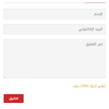
k
p
s
t
تبقى لديك (
300
) حرف