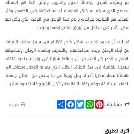
جو
يسوده
المرض
ويتخللة
الجوع
والحروب
وليس
هذا
هو
المسلك
الصحيح
الذي
سيتم
به
خلق
الموهبة
أو
مساعدتها
في
الظهور
وكأن
الهدف
هو
المتاجرة
بجراحات
وآلام
هذا
الوطن
في
الوقت
الذي
يأكل
فيه
بعض
الأسر
في
الداخل
من
أوراق
الشجر
تعففا
وحياءا
..
فيا
ليت
أن
جهود
الشباب
بشكل
خاص
تتظافر
في
سبيل
هؤلاء
الشرفاء
من
أبناء
الوطن
ويتم
مساعدتهم
والتعريف
بماساة
الوطن
وتفاصيلها
للعالم
و
الحذر
كل
الحذر
من
أن
يسقط
شبابنا
في
بؤر
السطحية
فنفقد
هويتنا
الثقافية
في
هذا
الظرف
الحالك
الذي
يمر
به
الوطن
ويضاف
الي
ماساتنا
فصلا
فكريا
آخر
لا
يقل
وجعا
عن
ما
يحصل
من
اقتتال
وسفكا
للدماء
البريئة
فارجوكم
رفقا
بنا
فالوطن
اثخن
بالجروح
فلا
تقتلوه
مرتين
.
S
F
T
W
P
مشاركة :
طباعة
h
a
w
h
i
a
c
i
a
n
r
e
t
t
t
e
b
t
s
e
o
e
A
r
أترك تعليق
o
r
p
e