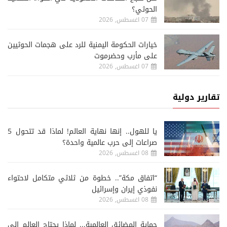
الحوثي؟
07 اغسطس, 2026
خيارات الحكومة اليمنية للرد على هجمات الحوثيين
على مأرب وحضرموت
07 اغسطس, 2026
تقارير دولية
يا للهول.. إنها نهاية العالم! لماذا قد تتحول 5
صراعات إلى حرب عالمية واحدة؟
08 اغسطس, 2026
“اتفاق مكة”.. خطوة من ثلاثي متكامل لاحتواء
نفوذي إيران وإسرائيل
08 اغسطس, 2026
حماية المضائق العالمية... لماذا يحتاج العالم إلى