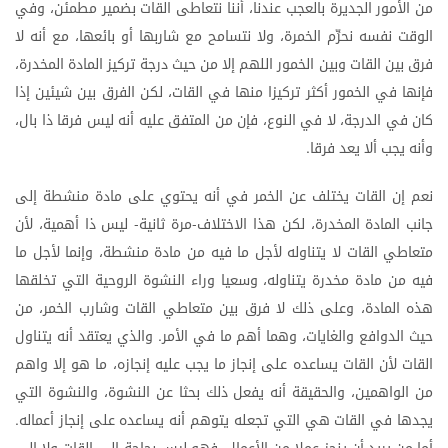
من
الأمور
الجديرة
بالعجب
عندنا،
أننا
نتعاطى
القات
بضمير
مطمئن،
وفي
الوقت
نفسه
نحرِّم
الخمرة،
ولا
نتسامح
مع
شاربها
أو
بائعها،
مع
أنه
لا
فرق
بين
القات
وبين
الخمور
اللهم
إلا
من
حيث
درجة
تركيز
المادة
المخدرة،
فإنها
في
الخمور
أكثر
تركيزا
منها
في
القات،
لكن
الفرق
بين
شيئين
إذا
كان
في
الدرجة،
لا
في
النوع،
فإن
من
المتفق
عليه
أنه
ليس
فرقا
ذا
بال،
وأنه
يجب
ألا
يعد
فرقا
.
نعم
إن
القات
يختلف
عن
الخمر
في
أنه
يحتوي
على
مادة
منشطة
إلى
جانب
المادة
المخدرة،
لكن
هذا
الاختلاف
مرة
ثانية
ليس
ذا
أهمية،
لأن
-
-
متعاطي
القات
لا
يتناوله
لأجل
ما
فيه
من
مادة
منشطة،
وإنما
لأجل
ما
فيه
من
مادة
مخدرة
يتناوله،
وسعيا
وراء
النشوة
الروحية
التي
تخلقها
هذه
المادة،
وعلى
ذلك
لا
فرق
بين
متعاطي
القات
وشارب
الخمر،
من
حيث
الدوافع
والغايات،
وهما
أهم
ما
في
الأمر
والذي
يعتقد
أنه
يتناول
.
القات
لأن
القات
يساعده
على
إنجاز
ما
يجب
عليه
إنجازه،
ما
هو
إلا
واهم
من
الواهمين،
والحقيقة
أنه
يفعل
ذلك
بحثا
عن
النشوة،
والنشوة
التي
يجدها
في
القات
هي
التي
تجعله
يتوهم
أنه
يساعده
على
إنجاز
أعماله
.