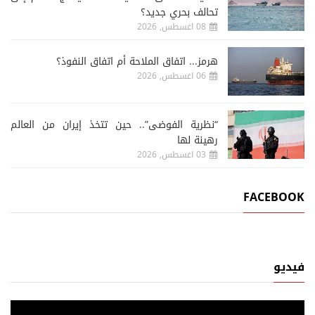
تحالف بحري جديد؟
08 اغسطس, 2026
هرمز... اتفاق الملاحة أم اتفاق النفوذ؟
06 اغسطس, 2026
“نظرية الفوضى”.. حين تتخذ إيران من العالم
رهينة لها
03 اغسطس, 2026
FACEBOOK
فيديو