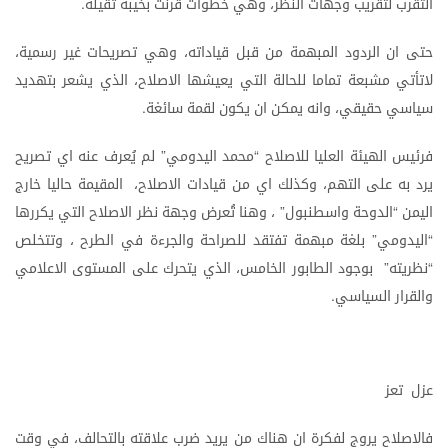
التقرب
لتقريب
وجهات
النظر،
وهي
خطوات
قُرنت
بخيبة
ثقيلة
.
حتى
ان
الردود
المبهمة
من
قبل
قياداته،
وهي
تصريحات
غير
رسمية،
لاتأتي
مشبعة
تماما
للحالة
التي
يعيشها
الاصلاح،
الذي
يشعر
بتهديد
سياسي
حقيقي،
وانه
يمكن
ان
يكون
لقمة
سائغة
.
فرئيس
الهيئة
العليا
للاصلاح
محمد
اليدومي
لم
يُعرف
عنه
اي
تصريح
”
“
يرد
به
على
التهم،
وكذلك
اي
من
قيادات
الاصلاح،
المقيمة
حاليا
خارج
اليمن
الدوحة
واسطنبول
،
وهنا
تُعرض
وجهة
نظر
الاصلاح
التي
يكررها
”
“
اليدومي
بلغة
مبهمة
تفتقد
للصراحة
والجرءة
في
الطرح
،
وتتخلص
”
“
نظريته
بوجود
الطابور
الخامس،
الذي
يتحرك
على
المستوى
الاعلامي
”
“
والقرار
السياسي
.
عزل
تعز
فالاصلاح
يروج
لفكرة
ان
هناك
من
يريد
ضرب
علاقته
بالتحالف،
في
وقت