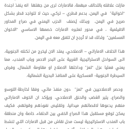
مازلت
علاقته
بالتحالف
مبهمة،
فالامارات
ترى
من
جهتها
انه
ينفذ
اجندة
اخوانية
في
اليمن،
بدعم
قطري
تركي،
حيث
لا
تتواجد
قطر
بشكل
–
”
“
صريح
في
اليمن،
وبذلك
يُصنف
الحزب
اليمني
في
صراع
المحاور
الاقيلمية
،
في
محور
تعتبره
الامارات
خصمها
الاساسي
الاخوان
“
المسلمين
ولذلك
قد
لا
تُرجح
ان
تتفق
معه
في
اليمن
.
”
هذا
الخلاف
الاماراتي
الاصلاحي،
يمتد
الان
ليخرج
من
ثكنته
الجنوبية،
–
الى
السواحل
الاستراتيجية
الغربية
على
البحر
الاحمر
وباب
المندب،
مما
يعني
فعليا
عزل
تعز
وداخلها
الاصلاح
او
مقاومة
الشمال،
وفرض
″
“
السيطرة
الجنوبية
العسكرية
على
المنافذ
البحرية
الشمالية
.
-
وحصر
الاصلاحيين
في
تعز
دون
منفذ
مائي،
وفقا
لخارطة
التوسع
″
“
والصراع،
يثير
الغضب
والحنق
الاصلاحي،
ويؤكد
ان
الخوف
الاماراتي
منهم
يدعوها
لاقصائهم
ميدانيا،
وتقليص
نفوذهم
وقوتهم،
فكيف
يمكن
توقع
مستقبل
هذا
الصراع
الخفي
بين
الحلفاء،
خاصة
وان
منطقة
باب
المندب
الاستراتيجية
ليست
محل
نقاش
من
قبل
الامارات
التي
تنشط