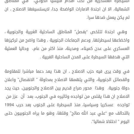
السيطرة
العسكرية
من
تحت
اقدام
مليشيا
الحوثي،
في
المناطق
الشمالية،
الا
ان
اجندة
الامارات
الواضحة
جدا،
لايستسيغها
الاصلاح
،
ان
لم
يكن
يعمل
ضدها
سرا
.
وهي
اجندة
تتلخص
بفصل
المناطق
الساحلية
الغربية
والجنوبية
،
”
“
واخضاعها
لسيطرتها،
ودعم
الجماعات
الجنوبية
،
وهذا
واضح
من
تركيزها
العسكري
على
عدن
كميناء،
ومدينة،
منذ
اكثر
من
عام،
وحاليا
العملية
التي
هدفها
السيطرة
على
المدن
الساحلية
الغربية
.
في
وقت
يرى
فيه
حزب
الاصلاح
،
ان
هذا
يعد
دعما
مباشرا
للمقاومة
والفصائل
الجنوبية،
والتي
يتهمها
الاصلاح
بمحاولة
الانفصال
واعلان
”
”
دولة
جنوبية
وهذا
محور
صراع
قديم
بين
الاصلاح
والجنوبين،
حيث
يجد
.
الاصلاح
ان
هذا
يقلص
من
تواجده
وتاثيره
في
الجنوب،
بعد
أن
عزز
من
تواجده
عسكريا
وسياسيا،
منذ
السيطرة
على
الجنوب
بعد
حرب
1994
بالتحالف
مع
علي
عبد
الله
صالح
وقتها،
وهو
ما
يراه
الجنوبيون
حتى
”
“
اليوم
احتلالا
شماليا
”.
”