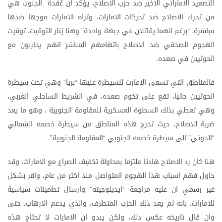
التصعيد
الاماراتي
الاخير
ضد
حزب
الاصلاح،
يؤكد
ان
عُقدة
الجنوب
هي
من
تحرك
الاصلاح
ضد
تحركات
الامارات،
وتراه
الامارات
موجها
ضدها
مباشرة
برغم
انهما
يقاتلان
في
جبهة
واحدة
وهنا
يُثار
التوقيت،
توقيت
”
. “
الهجوم
الصحفي
ضد
الاصلاح
باتهامهم
المباشر
انهم
يحاربون
مع
الحوثيين
في
صعده
.
فالمناطق
التي
تسعى
الامارت
للسيطرة
عليها
بريا
وهي
تحت
سيطرة
”
“
الحوثيين
حاليا،
تقع
على
تخوم
صعده،
في
الشريط
الساحلي
الغربي،
وهي
تعطي
بذلك
السطوة
العسكرية
للمقاومة
الجنوبية
،
وهو
ما
يعد
ضربة
للاصلاح،
حيث
تخرج
هذه
المناطق
من
سيطرة
خصمه
الشمالي
الحوثي
الى
سيطرة
خصمه
الجنوبي
المقاومة
الجنوبية
”.
“
”
“
هنا
كان
رد
الاصلاح
هادئا
ملتزما
بمحاولة
تخفيف
الصراع
مع
الامارات،
وقد
حاول
فهم
اسباب
هذا
الهجوم
المتواصل
منذ
اكثر
من
عام،
واقر
بشكل
غير
رسمي
ان
عليه
مراجعة
ايديلوجيته
وارسال
تطمينات
سياسية
”
“
للامارات،
بانه
لم
يعد
ذلك
الحزب
المتطرف،
والذي
يدعم
الارهاب،
حتى
وان
قال
تاريخه
عكس
ذلك،
ولكن
يبدو
ان
الامارات
لا
تحتاج
هذه