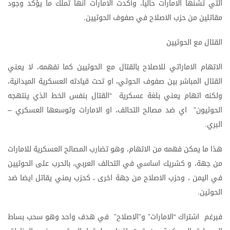
التي
تشنها
الامارات
حاليا،
وأكدت
الامارات
انها
تملك
ما
يؤكد
وجود
مقاتلين
من
حزب
الاصلاح
في
صفوف
الحوثيين
.
القتال
مع
الحوثيين
الاتهام
الاماراتي
للاصلاح
بالقتال
مع
الحوثيين
كما
نفهمه،
لا
يعني
القتال
المباشر
بين
صفوف
الحوثي،
او
تحت
قيادته
العسكرية
الميدانية،
ولكنه
اتهام
يعني
بلغة
عسكرية
القتال
بنفس
الخط
الذي
ينتهجه
“
الحوثيون
اي
ضد
مصالح
التحالف،
او
الامارات
وتوسعها
العسكري
–
”
البري
.
هذا
ما
يمكن
فهمه
من
الاتهام،
وهو
تضارب
المصالح
العسكرية
للامارات
من
جهة،
و
كشريك
اساسي
في
التحالف
العربي،
بالحرب
على
الحوثيين
في
اليمن
،
وحزب
الاصلاح
من
جهة
اخرى
،
كحزب
يمني
يقاتل
ايضا
ضد
الحوثين
.
فبرغم
اشتراك
الامارات
و
الاصلاح
في
هدف
واحد
وهو
سحب
بساط
”
”
”
“