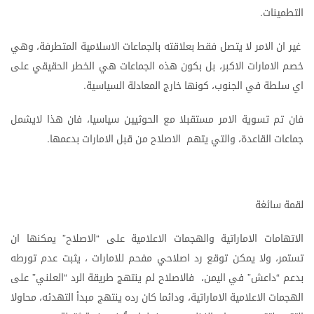
التطمينات
.
غير
ان
الامر
لا
يتصل
فقط
بعلاقته
بالجماعات
الاسلامية
المتطرفة،
وهي
خصم
الامارات
الاكبر،
بل
بكون
هذه
الجماعات
هي
الخطر
الحقيقي
على
اي
سلطة
في
الجنوب،
كونها
خارج
المعادلة
السياسية
.
فان
تم
تسوية
الامر
مستقبلا
مع
الحوثيين
سياسيا،
فان
هذا
لايشمل
جماعات
القاعدة،
والتي
يتهم
الاصلاح
من
قبل
الامارات
بدعمها
.
لقمة
سائغة
الاتهامات
الاماراتية
والهجمات
الاعلامية
على
الاصلاح
يمكنها
ان
”
“
تستمر،
ولا
يمكن
توقع
رد
اصلاحي
مفحم
للامارات
،
يثبت
عدم
تورطه
بدعم
داعش
في
اليمن،
فالاصلاح
لم
ينتهج
طريقة
الرد
العلني
على
”
“
”
“
الهجمات
الاعلامية
الاماراتية،
ودائما
كان
رده
ينتهج
مبدأ
التهدئه،
محاولا