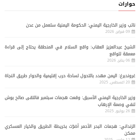
حوارات
نائب وزير الخارجية اليمني: الحكومة اليمنية ستعمل من عدن
09 فبراير, 2026
الشيخ عبدالعزيز العقاب: واقع السلام في المنطقة يحتاج إلى قراءة
معمقة للواقع
06 يناير, 2026
غروندبرغ: اليمن مهدد بالتحول لساحة حرب إقليمية والحوار طريق النجاة
20 اغسطس, 2025
وزير الخارجية اليمني الأسبق: وقعت هجمات سبتمبر فالتقى صالح بوش
لنفي وصمة الإرهاب
26 يوليو, 2025
الزنداني: هجمات البحر الأحمر أضرّت بخريطة الطريق والخيار العسكري
ممكن
12 مارس, 2025