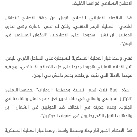
الاصلاح
الاسلامي
قوامها
الغليظ
.
هذا
الاقصاء
الاماراتي
للاصلاح،
قوبل
من
جهة
الاصلاح
بتجاهل
“
اعلامي
لعملية
الرمح
الذهبي،
ولكن
لم
تنس
الامارت
وهي
تحارب
”
الحوثيين،
ان
تشن
هجوما
على
الاصلاحيين
الاخوان
المسلمين
في
“
اليمن
”.
ففي
وسط
غبار
العملية
العسكرية
للسيطرة
على
الساحل
الغربي
لليمن،
شن
الاعلام
الامارتي
هجوما
جديدا
على
حزب
الاصلاح
الاسلامي،
لوح
فيه
مجددا
بالادلة
التي
تثبت
تورطهم
بدعم
داعش
في
اليمن
.
هذه
المرة
ثلاث
تهم
رئيسية
وجهتها
الامارات
لخصمها
اليمني
:
”
“
الابتزاز
السياسي
والمالي
في
ملف
تحرير
تعز،
دعم
داعش
والقاعدة
في
“
الجنوب،
وعدم
جديته
في
التحالف
ضد
الحوثيين
في
الشمال،
بل
والذهاب
للقول
انهم
يحاربون
في
صفوف
الحوثيين
”.
هذا
الاتهام
الاخير
اثار
جدلا
وسخطا
واسعا،
وسط
غبار
العملية
العسكرية