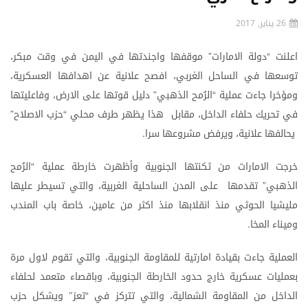
26 يناير, 2017
اعلنت
دولة
الامارات
موقفها
واجندتها
في
اليمن
في
وقت
مبكر،
”
“
توسعها
في
الساحل
الغربي،
افصح
علانية
عن
اهدافها
العسكرية،
ومؤخرا
جاءت
عملية
الرُمح
الذهبي
دليل
قوتها
على
الارض،
وفاعليتها
”
“
في
تحريك
حلفاء
الداخل،
مقابل
هذا
يظهر
طرف
محلي
حزب
الاصلاح
”
“
يحالفها
علانية،
ويرفض
مشروعها
سرا
.
خرجت
الامارات
من
ثكنتها
الجنوبية
وأظهرت
خارطة
عملية
الرُمح
“
الذهبي
تقدمها
على
المدن
الساحلية
الغربية،
والتي
تسيطر
عليها
”
مليشيا
الحوثي
منذ
انقلابها
منذ
اكثر
من
عامين،
خاصة
باب
المندب
وميناء
المخا
.
العملية
جاءت
بقيادة
امارتية
للمقاومة
الجنوبية،
والتي
تقوم
لاول
مرة
بعمليات
عسكرية
خارج
حدود
الخارطة
الجنوبية،
وباقصاء
متعمد
لحلفاء
الداخل
من
المقاومة
الشمالية،
والتي
تتركز
في
تعز
ويشكل
حزب
″
“