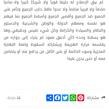
لم يبقِ الإصلاح له حليفا قوياَ ولا شريكاَ كبيرا
ولا صاحباَ
صادقاَ ولا قريباَ مخلصاَ ولا عدواَ عاقلاَ..حارب الجميع وتآمر على
الجميع ضد الجميع وأقصى الجميع وأسقط الجميع بما فيهم
هو نفسه ومعهم الدولة والوطن والشرعية والدستور
والنظام والسيادة والكرامة وكل شيء نفيس وحقيقي..وها
هو يسقط وحده كأي أحمق منبوذ لم يترك إلى جواره من
يقاسمه مرارة الهزيمة ويشاركه السقوط ولعنة النهاية
المخزية وسوء الخاتمة أو على الأقل من يدافع عنه أو يتضامن
معه أو حتى يحزن عليه!
S
F
T
W
P
مشاركة :
طباعة
h
a
w
h
i
a
c
i
a
n
r
e
t
t
t