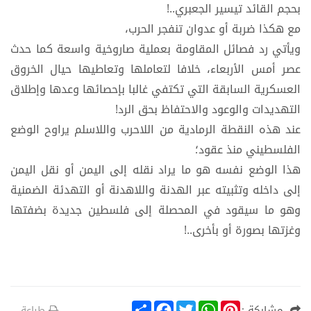
بحجم القائد تيسير الجعبري..!
مع هكذا ضربة أو عدوان تنفجر الحرب،
ويأتي رد فصائل المقاومة بعملية صاروخية واسعة كما حدث
عصر أمس الأربعاء، خلافا لتعاملها وتعاطيها حيال الخروق
العسكرية السابقة التي تكتفي غالبا بإحصائها وعدها وإطلاق
التهديدات والوعود والاحتفاظ بحق الرد!
عند هذه النقطة الرمادية من اللاحرب واللاسلم يراوح الوضع
الفلسطيني منذ عقود؛
هذا الوضع نفسه هو ما يراد نقله إلى اليمن أو نقل اليمن
إلى داخله وتثبيته عبر الهدنة واللاهدنة أو التهدئة الضمنية
وهو ما سيقود في المحصلة إلى فلسطين جديدة بضفتها
وغزتها بصورة أو بأخرى..!
S
F
T
W
P
مشاركة :
طباعة