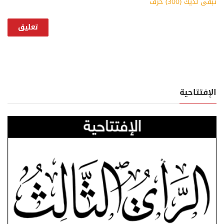
تبقى لديك (
300
) حرف
الإفتتاحية