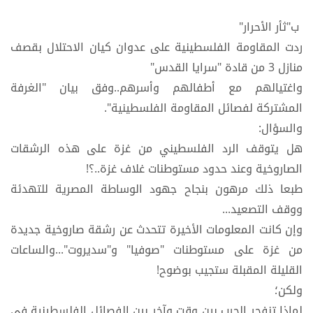
ب"ثأر الأحرار"
ردت المقاومة الفلسطينية على عدوان كيان الاحتلال بقصف
منازل 3 من قادة "سرايا القدس"
واغتيالهم مع أطفالهم وأسرهم..وفق بيان "الغرفة
المشتركة لفصائل المقاومة الفلسطينية".
والسؤال:
هل يتوقف الرد الفلسطيني من غزة على هذه الرشقات
الصاروخية وعند حدود مستوطنات غلاف غزة..؟!
طبعا ذلك مرهون بنجاح جهود الوساطة المصرية للتهدئة
ووقف التصعيد...
وإن كانت المعلومات الأخيرة تتحدث عن رشقة صاروخية جديدة
من غزة على مستوطنات "صوفيا" و"سديروت"...والساعات
القليلة المقبلة ستجيب بوضوح!
ولكن؛
لماذا تنفجر الحرب بين وقت وآخر بين الفصائل الفلسطينية في