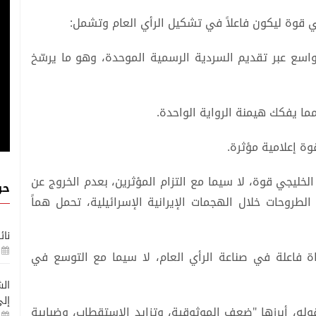
جي قوة ليكون فاعلاً في تشكيل الرأي العام وتشمل:
واسع عبر تقديم السردية الرسمية الموحدة، وهو ما يرسّخ
 مما يفكك هيمنة الرواية الواحدة.
وة إعلامية مؤثرة.
لخليجي قوة، لا سيما مع التزام المؤثرين، بعدم الخروج عن
حو
لطروحات خلال الهجمات الإيرانية الإسرائيلية، تحمل هماً
نائ
اة فاعلة في صناعة الرأي العام، لا سيما مع التوسع في
الش
إلى
له، أبرزها "ضعف الموثوقية، وتزايد الاستقطاب، وضبابية