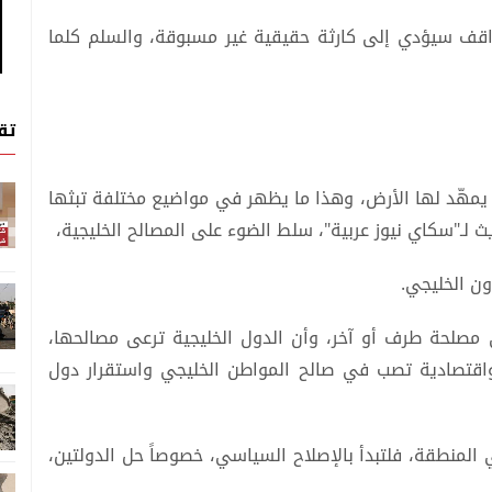
قف سيؤدي إلى كارثة حقيقية غير مسبوقة، والسلم كلما
تق
ح يمهّد لها الأرض، وهذا ما يظهر في مواضيع مختلفة تبثها
يث لـ"سكاي نيوز عربية"، سلط الضوء على المصالح الخليجية،
ن الخليجي.
ي مصلحة طرف أو آخر، وأن الدول الخليجية ترعى مصالحها،
واقتصادية تصب في صالح المواطن الخليجي واستقرار دول
 في المنطقة، فلتبدأ بالإصلاح السياسي، خصوصاً حل الدولتين،