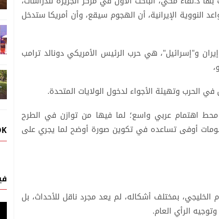
ها د.لقاء مكي، الباحث الأول في مركز الجزيرة للدراسات،
عد النووية الإيرانية، أن الهجوم سيقع، وأن أمريكا ستدخل
 إيران و"إسرائيل"، هي حرب الرئيس الأمريكي دونالد ترامب
،
 في الحرب وتهيئة الأجواء لدخول الولايات المتحدة.
ت محط اهتمام عربي واسع؛ لما فيها من توازن في الطرح
معلومات أوفى تساعده في تكوين صورة أوضح لما يجري على
OK
في
م الخليجي، بمختلف أشكاله، لم يعد مجرد ناقل للأحداث، بل
توجيه الرأي العام.