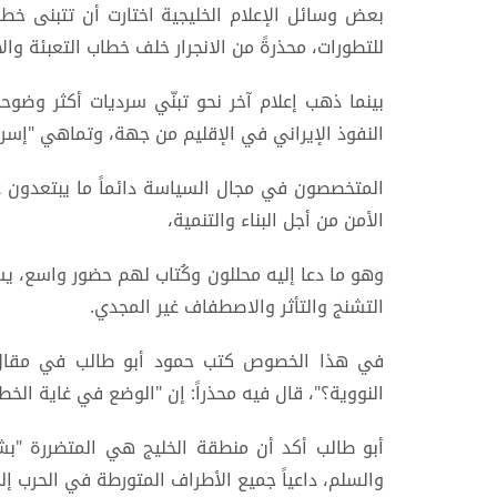
بعض وسائل الإعلام الخليجية اختارت أن تتبنى خطابا
للتطورات، محذرةً من الانجرار خلف خطاب التعبئة والا
بينما ذهب إعلام آخر نحو تبنّي سرديات أكثر وضوحا
النفوذ الإيراني في الإقليم من جهة، وتماهي "إسر
المتخصصون في مجال السياسة دائماً ما يبتعدون ع
الأمن من أجل البناء والتنمية،
وهو ما دعا إليه محللون وكُتاب لهم حضور واسع، ي
التشنج والتأثر والاصطفاف غير المجدي.
في هذا الخصوص كتب حمود أبو طالب في مقال 
النووية؟"، قال فيه محذراً: إن "الوضع في غاية الخط
أبو طالب أكد أن منطقة الخليج هي المتضررة "بشك
والسلم، داعياً جميع الأطراف المتورطة في الحرب إلى