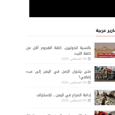
ارير عربية
‏بالنسبة للحوثيين، كلفة الهجوم أقل من
كلفة التردد
06 اغسطس, 2026
متى يتحول الزمن في اليمن إلى عبء
إضافي؟
04 اغسطس, 2026
إدامة الصراع في اليمن... للاستنزاف
03 اغسطس, 2026