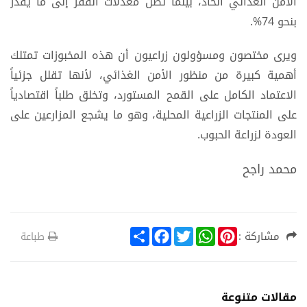
الأمن الغذائي الحاد، بينما تصل معدلات الفقر إلى ما يُقدَّر
بنحو 74%.
ويرى مختصون ومسؤولون زراعيون أن هذه المخبوزات تمتلك
أهمية كبيرة من منظور الأمن الغذائي، لأنها تقلل جزئياً
الاعتماد الكامل على القمح المستورد، وتخلق طلباً اقتصادياً
على المنتجات الزراعية المحلية، وهو ما يشجع المزارعين على
العودة لزراعة الحبوب.
محمد راجح
S
F
T
W
P
مشاركة :
طباعة
h
a
w
h
i
a
c
i
a
n
r
e
t
t
t
e
b
t
s
e
o
e
A
r
مقالات متنوعة
o
r
p
e