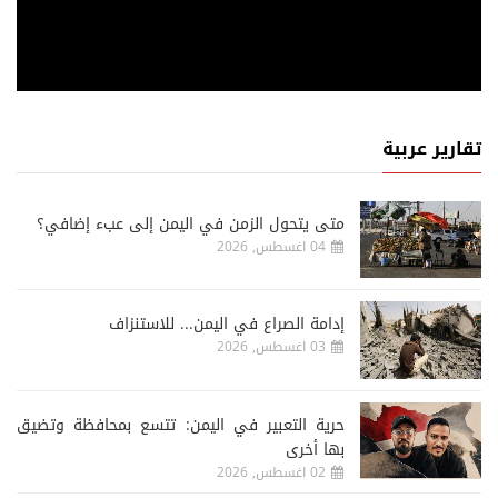
تقارير عربية
متى يتحول الزمن في اليمن إلى عبء إضافي؟
04 اغسطس, 2026
إدامة الصراع في اليمن... للاستنزاف
03 اغسطس, 2026
حرية التعبير في اليمن: تتسع بمحافظة وتضيق
بها أخرى
02 اغسطس, 2026