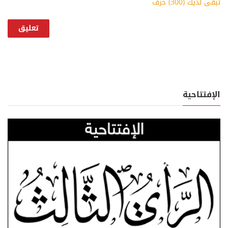
تبقى لديك (
300
) حرف
الإفتتاحية