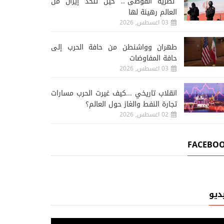
“نظرية الفوضى”.. حين تتخذ إيران من
العالم رهينة لها
03 اغسطس, 2026
طهران وواشنطن من حافة الحرب إلى
حافة المفاوضات
03 اغسطس, 2026
انقلاب تاريخي ...كيف غيرت الحرب مسارات
تجارة النفط والغاز حول العالم؟
02 اغسطس, 2026
FACEBO
ديو