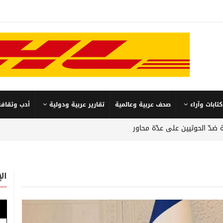
كتابات وآراء
صحف عربية وعالمية
تقارير عربية ودولية
أدب وثقافة
 ضدّ الحوثيين على عدّة محاور
ال