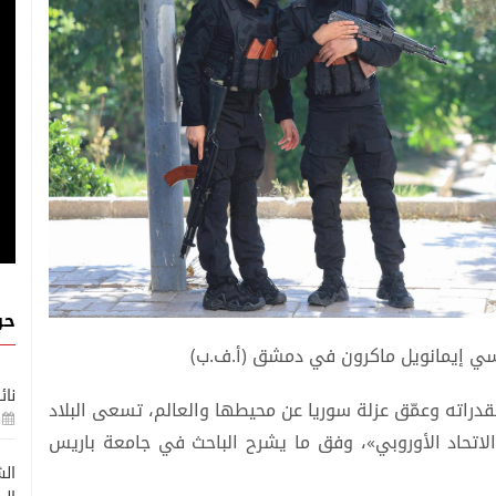
حو
نسي إيمانويل ماكرون في دمشق (أ.ف.ب)
نائ
لاقتصاد ومقدراته وعمّق عزلة سوريا عن محيطها والعالم، تسعى البلاد
لاتحاد الأوروبي»، وفق ما يشرح الباحث في جامعة باريس
الش