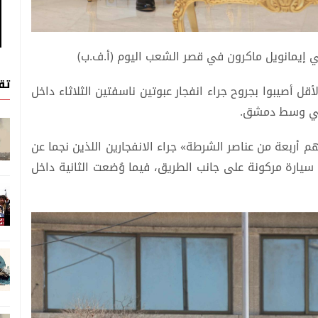
 إيمانويل ماكرون في قصر الشعب اليوم (أ.ف.ب)
تق
ة السورية أن 18 شخصاً على الأقل أصيبوا بجروح جراء انفجار عبوتين ناسفتين الثلاثاء داخل
 في وسط دمشق.
ي بيان، عن «إصابة 18 شخصاً بينهم أربعة من عناصر الشرطة» جراء الانفجارين اللذين نجما عن
 سيارة مركونة على جانب الطريق، فيما وُضعت الثانية داخل