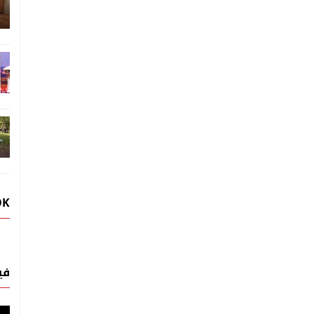
OK
في