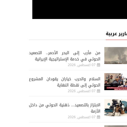
ارير عربية
من مأرب إلى البحر الأحمر.. التصعيد
الحوثي في خدمة الإستراتيجية الإيرانية
فن
07 اغسطس, 2026
السلام والحرب خياران يقودان المشروع
05 اغسطس, 2026
04 اغسطس, 2026
مروان خوري وماريلين نع
الحوثي إلى نقطة النهاية
المطربة عفاف راضي تعود بأغنية
ديو «يا دنيا نسينا» يفيض 
07 اغسطس, 2026
«الذكريات»
ورومانسية
الابتزاز بالتصعيد... ذهنية الحوثي من داخل
الأزمة
07 اغسطس, 2026