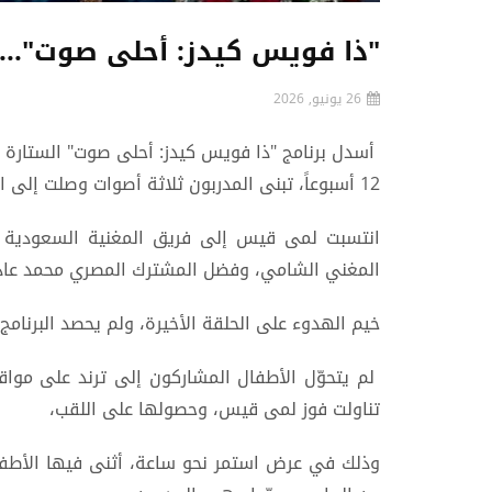
"ذا فويس كيدز: أحلى صوت"..
26 يونيو, 2026
أسدل برنامج "ذا فويس كيدز: أحلى صوت" الستارة 
12 أسبوعاً، تبنى المدربون ثلاثة أصوات وصلت إلى النهائيات، لتفوز لمى قيس (14 عاماً) من اليمن باللقب.
انتسبت لمى قيس إلى فريق المغنية السعودية دال
المغني الشامي، وفضل المشترك المصري محمد عادل
خيم الهدوء على الحلقة الأخيرة، ولم يحصد البرنامج 
لم يتحوّل الأطفال المشاركون إلى ترند على مواق
تناولت فوز لمى قيس، وحصولها على اللقب،
وذلك في عرض استمر نحو ساعة، أثنى فيها الأطفا