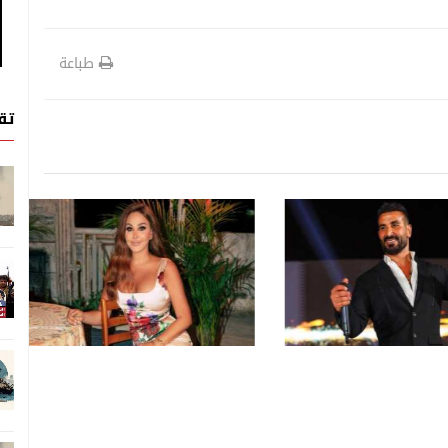
طباعة
تق
فن
فن
06 اغسطس, 2026
ب في "حبيتِك"... غزل من
كيف تُعاد كتابة تاريخ الأغنية
ى
العربية بعد رحيل الكبار؟