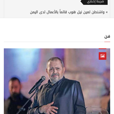
شريط إخباري
واشنطن تعين نيل هوب قائماً بالأعمال لدى اليمن
فن