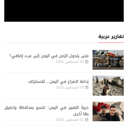
تقارير عربية
متى يتحول الزمن في اليمن إلى عبء إضافي؟
04 اغسطس, 2026
إدامة الصراع في اليمن... للاستنزاف
03 اغسطس, 2026
حرية التعبير في اليمن: تتسع بمحافظة وتضيق
بها أخرى
02 اغسطس, 2026