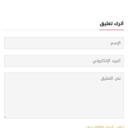
أترك تعليق
تبقى لديك (
300
) حرف