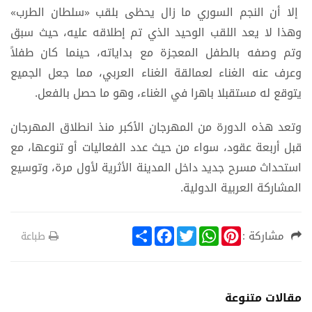
إلا أن النجم السوري ما زال يحظى بلقب «سلطان الطرب»
وهذا لا يعد اللقب الوحيد الذي تم إطلاقه عليه، حيث سبق
وتم وصفه بالطفل المعجزة مع بداياته، حينما كان طفلاً
وعرف عنه الغناء لعمالقة الغناء العربي، مما جعل الجميع
يتوقع له مستقبلا باهرا في الغناء، وهو ما حصل بالفعل.
وتعد هذه الدورة من المهرجان الأكبر منذ انطلاق المهرجان
قبل أربعة عقود، سواء من حيث عدد الفعاليات أو تنوعها، مع
استحداث مسرح جديد داخل المدينة الأثرية لأول مرة، وتوسيع
المشاركة العربية الدولية.
S
F
T
W
P
مشاركة :
طباعة
h
a
w
h
i
a
c
i
a
n
r
e
t
t
t
e
b
t
s
e
o
e
A
r
مقالات متنوعة
o
r
p
e
k
p
s