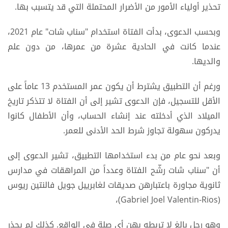
تحذير أولياء الأمور من الأضرار المحتملة التي قد يتسبب بها.
وبحسب الدعوى، بدأت الفتاة استخدام "سناب شات" عام 2021،
عندما كانت في الحادية عشرة من عمرها، من دون علم
والديها.
ورغم أن التطبيق يشترط أن يكون عمر المستخدم 13 عاماً على
الأقل للتسجيل، فإن الدعوى تشير إلى أن الفتاة لا تتذكر تاريخ
الميلاد الذي أدخلته عند إنشاء الحساب، وأن الأطفال كانوا
يدركون سهولة تجاوز شرط الحد الأدنى للعمر.
وبعد نحو عام من بدء استخدامها التطبيق، تشير الدعوى إلى
أن "سناب شات رشّح الفتاة وعدداً من المراهقات في مدارس
ثانوية مجاورة باعتبارهن صديقات لغابرييل جويل فالنتين ريوس
(Gabriel Joel Valentin-Rios)،
وهو رجل بالغ لا تربطه بهن أي صلة في الواقع. كذلك لم يحذر