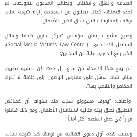
الصدمة والقلق والاكتئاب. ويطالب المدعون بتعويضات لم
تُحدد قيمتها، كذلك يطلبون من المحكمة إلزام شركة سناب
بوقف الممارسات التي تلحق الضرر بالأطفال.
وصرح ماثيو بيرغمان، مؤسس "مركز قانون ضحايا وسائل
التواصل الاجتماعي" (Social Media Victims Law Center)،
الذي رفع الدعوى نيابة عن المدعين:
"لم يقع هذا الاعتداء من فراغ، بل حدث لأن تصميم تطبيق
سناب شات سهّل على مفترس الوصول إلى طفلة لا تدرك
المخاطر والتلاعب بها".
وأضاف: "يعرف مسؤولو سناب منذ سنوات أن خصائص
التطبيق تخلق بيئة مثالية لاستغلال الأطفال، ومع ذلك فشلوا
مراراً في جعل المنصة أكثر أماناً".
وليست هذه أول دعوى قضائية من نوعها ضد شركة سناب.