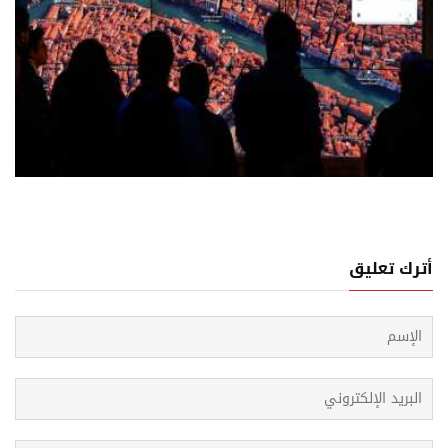
05 اغسطس, 2026
وف التضليل تجبر غوغل على إيقاف أداة توليد الصور في
غل إيرث"
أترك تعليق