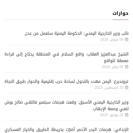
حوارات
نائب وزير الخارجية اليمني: الحكومة اليمنية ستعمل من عدن
09 فبراير, 2026
الشيخ عبدالعزيز العقاب: واقع السلام في المنطقة يحتاج إلى قراءة
معمقة للواقع
06 يناير, 2026
غروندبرغ: اليمن مهدد بالتحول لساحة حرب إقليمية والحوار طريق النجاة
20 اغسطس, 2025
وزير الخارجية اليمني الأسبق: وقعت هجمات سبتمبر فالتقى صالح بوش
لنفي وصمة الإرهاب
26 يوليو, 2025
الزنداني: هجمات البحر الأحمر أضرّت بخريطة الطريق والخيار العسكري