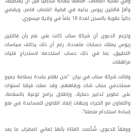
وفي نهاية المطاف، أقنعها بلقائه شخصياً قبل أن يغتصبها.
وأقرّ فالنتين ريوس بذنبه في قضية اغتصاب قاصر، ويقضي
حالياً عقوبة بالسجن لمدة 18 عاماً في ولاية ميسوري.
وتزعم الدعوى أن شركة سناب كانت على علم بأن فالنتين
ريوس يمتلك حسابات متعددة، رغم أن ذلك يخالف سياسات
التطبيق، بما في ذلك حساب استخدمه لاستدراج فتيات
مراهقات.
وقالت شركة سناب في بيان: "نحن نهتم بشدة بسلامة جميع
مستخدمي سناب شات ورفاههم، وقد عملت فرقنا لسنوات
على تطوير تدابير حماية، وإطلاق برامج توعية بالسلامة،
والتعاون مع الخبراء وجهات إنفاذ القانون للمساعدة في منع
إساءة استخدام منصتنا".
ووفقاً للدعوى، شُخّصت الفتاة بأنها تعاني اضطراب ما بعد