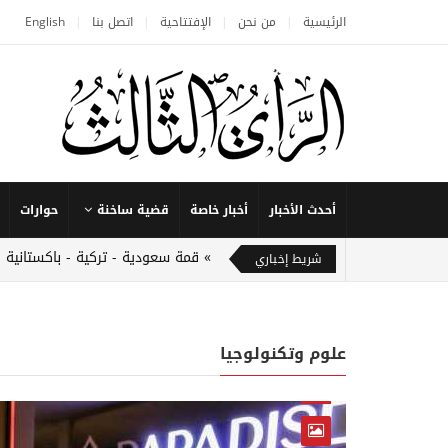
الرئيسية
من نحن
الإفتتاحية
اتصل بنا
English
أحدث الأخبار
أخبار خاصة
قضية ساخنة
حوارات
قمة سعودية - تركية - باكستانية 
شريط إخباري
علوم وتكنولوجيا