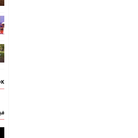
OK
في