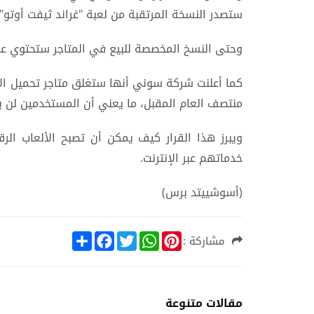
ستصدر النسخة المرتقبة من لعبة "غراند ثيفت أوتو"
وحتى النسخ المخصصة للبيع في المتاجر ستحتوي على
منتصف العام المقبل، ما يعني أن المستخدمين لن ي
ويبرز هذا القرار كيف يمكن أن تصبح الألعاب الر
خدماتهم عبر الإنترنت.
(أسوشييتد برس)
S
F
T
W
P
مشاركة :
h
a
w
h
i
a
c
i
a
n
r
e
t
t
t
e
b
t
s
e
o
e
A
r
مقالات متنوعة
o
r
p
e