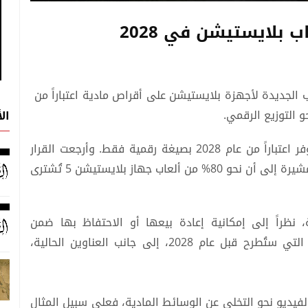
بلايستيشن في 2028
الجديدة لأجهزة بلايستيشن على أقراص مادية اعتباراً من
ال
وأفادت، بأن جميع ألعاب بلايستيشن الجديدة ستتوفر اعتباراً من عام 2028 بصيغة رقمية فقط. وأرجعت القرار
إلى تزايد إقبال المستهلكين على الشراء الرقمي، مشيرة إلى أن نحو 80% من ألعاب جهاز بلايستيشن 5 تُشترى
، نظراً إلى إمكانية إعادة بيعها أو الاحتفاظ بها ضمن
المجموعات الشخصية. وأكدت "سوني" أن الألعاب التي ستُطرح قبل عام 2028، إلى جانب العناوين الحالية،
فيديو نحو التخلي عن الوسائط المادية، فعلى سبيل المثال