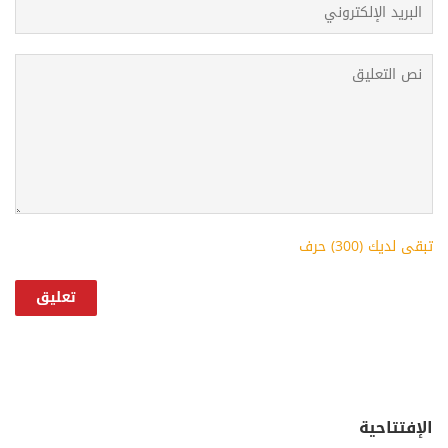
تبقى لديك (
300
) حرف
الإفتتاحية