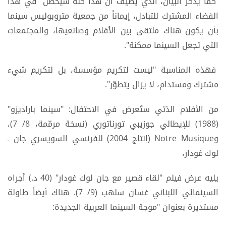
كما يذكر البيان، الذي يُضيف أن هذا كلّه سيحصل "في هذا
الفضاء المشترك للتبادل، إيماناً من جمعية متروبوليس سينما
بأن يكون هناك ملتقى بين الأفلام وصانعيها، والمجتمعات
التي تجعل السينما ممكنة".
فهذه المناسبة "ليست لتكريم مؤسسة، بل لتكريم شيء
مشترك ومستدام، لا يزال يتطوّر".
من الأفلام الذتي ستُعرض في الاحتفال: "سينما باراديزو"
(1988) للإيطالي جوزيبي تورناتوري (نسخة مرمّمة، 8/ 7)،
وNotre Musique (إنتاج 2004) للفرنسي السويسري جان ـ
لوك غودار،
يليه عرض فيلم "لقاء قصير مع جان لوك غودار" (40 د.) أجراه
السينمائي اللبناني غسان سلهب (9/ 7). هناك أيضاً طاولة
مستديرة بعنوان "موجة السينما العربية الجديدة: