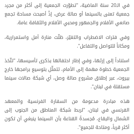
في الـ20 سنة الماضية، "تطوّرت الجمعية إلى أكثر من مجرد
جمعية تعنى بالسينما أو صالة عرض، إذْ أصبحت مساحة تجمع
صانعي الأفلام والجمهور ومحبي الأفلام والثقافة عامة.
وفي فترات الاضطراب والتغيّر، ظلّت منارة أمل واستمرارية،
ومكاناً للتواصل والتفاعل".
استناداً إلى إرثها، وفي إطار احتفالها بذكرى تأسيسها، "تتّخذ
الجمعية خطوة مهمة إلى الأمام، تتمثّل بتوسيع برامجها خارج
بيروت، عبر إطلاق مشروع صالة وصل، أي شبكة صالات سينما
مستقلة في لبنان".
هذه مبادرة مدعومة من السفارة الفرنسية والمعهد
الفرنسي في لبنان، "لربط شبكة المناطق من الجنوب إلى
الشمال والبقاع، مُجسدةً القناعة بأن السينما ينبغي أن تكون
أكثر قرباً، ومتاحة للجميع".