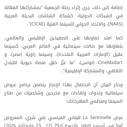
إضافة إلى ذلك، جرى إثراء رحلة الجمعية "بمشاركتها الفعّالة
في الشبكات الدولية، كشبكة الشاشات البديلة العربية
(NAAS)، والاتحاد الدولي للسينما الفنية (CICAE)"،
كما امتد تعاونها على الصعيدَين الإقليمي والعالمي،
بتعاونها مع صالات سينمائية في العالم العربي، كسينما
عقيل (الإمارات العربية المتحدة)، وسينما زاوية (مصر)، و
CineMadart (تونس)، "ما عزّز خلق منصة حيوية للتبادل
الثقافي، والمشاركة الإقليمية".
وذكر البيان أن الاحتفال بهذا الإنجاز يتضمن برنامج عروض
سينمائية وندوات ولقاءات مع مخرجين وشخصيات من صناع
السينما ومنظمي المهرجانات:
عرض La Sentinelle للبناني الفرنسي علي شري، المعروض
أولاً في أسبوع النقاد بالدورة الـ79 (12 ـ 23 مايو/أيار 2026)