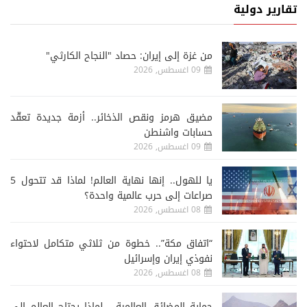
تقارير دولية
من غزة إلى إيران: حصاد "النجاح الكارثي"
09 اغسطس, 2026
مضيق هرمز ونقص الذخائر.. أزمة جديدة تعقّد
حسابات واشنطن
09 اغسطس, 2026
يا للهول.. إنها نهاية العالم! لماذا قد تتحول 5
صراعات إلى حرب عالمية واحدة؟
08 اغسطس, 2026
“اتفاق مكة”.. خطوة من ثلاثي متكامل لاحتواء
نفوذي إيران وإسرائيل
08 اغسطس, 2026
حماية المضائق العالمية... لماذا يحتاج العالم إلى