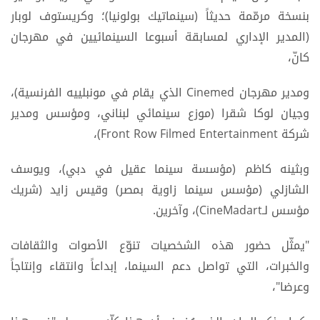
بنسخة مرمّمة حديثاً (سينماتيك بولونيا)؛ وكريستوف لوبار
(المدير الإداري لمسابقة أسبوعا السينمائيين في مهرجان
كانّ،
ومدير مهرجان Cinemed الذي يقام في مونبلييه الفرنسية)،
وجيان لوكا شقرا (موزع سينمائي لبناني، ومؤسس ومدير
شركة Front Row Filmed Entertainment)،
وبثينه كاظم (مؤسسة سينما عقيل في دبي)، ويوسف
الشازلي (مؤسس سينما زاوية بمصر) وقيس زايد (شريك
مؤسس لـCineMadart)، وآخرين.
"يمثّل حضور هذه الشخصيات تنوّع الأصوات والثقافات
والخبرات، التي تواصل دعم السينما، إبداعاً وانتقاء وإنتاجاً
وعرضا"،