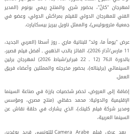
لمهرجان "كانّ"، بحضور شري والمنتج ريمي بونوم (المدير
الفني للمهرجان الدولي للفيلم بمراكش الدولي، وعضو في
جمعية متروبوليس)، والممثل ناويل بيريز بيسكايارت.
عرض "يوماً ما، ولد" للبنانية ماري ـ روز أسطا (العربي الجديد،
11 مارس/آذار 2026)، الفائز بالدب الذهبي ـ أفضل فيلم قصير،
بالدورة الـ76 (12 ـ 22 فبراير/شباط 2026) لمهرجان برلين
السينمائي (برليناله)، بحضور مخرجته والممثلين وأعضاء فريق
العمل.
إضافة إلى العروض، تحضر شخصيات بارزة في صناعة السينما
الإقليمية والدولية: محمد حفظي (منتج مصري، ومؤسس
ومدير شركة فيلم كلينك)، الذي يشارك في حلقة نقاش عن
السينما العربية،
بعد عرض فيلم Camera Arabe للتونسي فريد بوغدير،