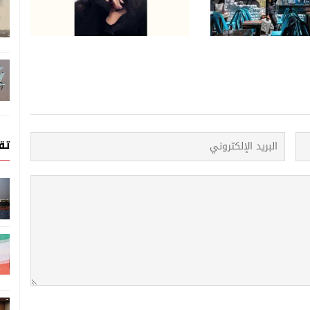
خور وباسل خياط ومكسيم
اقتباس الروايات في الدراما
راما رمضان 2027
السورية؟
تق