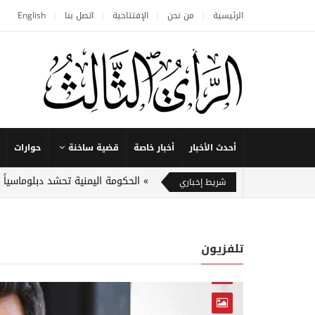
الرئيسية
من نحن
الإفتتاحية
اتصل بنا
English
أحدث الأخبار
أخبار خاصة
قضية ساخنة
حوارات
الحكومة اليمنية تحشد دبلوماسياً
شريط إخباري
تلفزيون