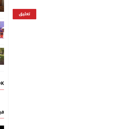
OK
في