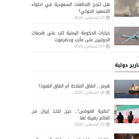
والألم» يفوز بجائزة مهرجان
مهرجان جرش للثقافة وا
هل تنجح التحالفات السعودية في احتواء
عمّان السينمائي
يختتم دورته الأربعين
التصعيد الحوثي؟
07 اغسطس, 2026
خيارات الحكومة اليمنية للرد على هجمات
الحوثيين على مأرب وحضرموت
07 اغسطس, 2026
ارير دولية
هرمز... اتفاق الملاحة أم اتفاق النفوذ؟
06 اغسطس, 2026
“نظرية الفوضى”.. حين تتخذ إيران من
العالم رهينة لها
03 اغسطس, 2026