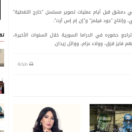
 في دمشق قبل أيام عمليات تصوير مسلسل "خارج التغطية"
 وإنتاج "جود فيلمز" و"إن إم إس آرت".
تق
راجع حضوره في الدراما السورية خلال السنوات الأخيرة،
 فايز قزق، وولاء عزام، ووائل زيدان.
طباعة
تلفزيون
تلفزيون
من "نهاية رجل شجاع" إلى
07 اغسطس, 2026
"السوريون الأعداء"... لماذا ندر