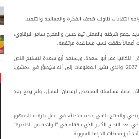
جه انتقادات تناولت ضعف الفكرة والمعالجة والتنفيذ.
ديد يجمع شركته بالممثل تيم حسن والمخرج سامر البرقاوي،
ت أعمالاً حققت نسب مشاهدة مرتفعة،
رض" للكاتب عمر أبو سعدة. ويستعد أبو سعدة لتسليم النص
النهائي لمسلسل "هلال"، المقرر عرضه في رمضان 2027، والذي تشير المعلومات إلى أنه سيُصوَّر في دمشق،
الآن قصة مسلسله المخصص لرمضان المقبل، ولم يضع بعد
بتجي والمنتج الفني عبده مدخنة، في عمل يترقبه الجمهور
ي بعد النجاح الكبير الذي حققاه في "الولادة من الخاصرة"