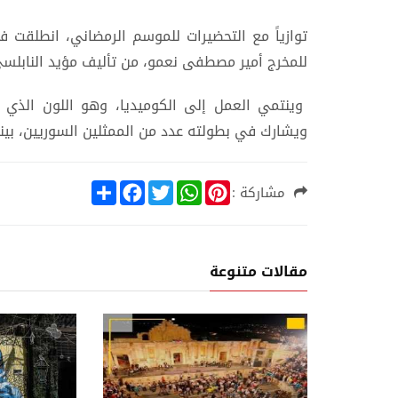
توازياً مع التحضيرات للموسم الرمضاني، انطلقت
للمخرج أمير مصطفى نعمو، من تأليف مؤيد النابلسي،
وينتمي العمل إلى الكوميديا، وهو اللون الذي ت
ويشارك في بطولته عدد من الممثلين السوريين، بينهم
S
F
T
W
P
مشاركة :
h
a
w
h
i
a
c
i
a
n
r
e
t
t
t
e
b
t
s
e
o
e
A
r
مقالات متنوعة
o
r
p
e
k
p
s
t
تلفزيون
تلفزيون
01 اغسطس, 2026
02 اغسطس, 2026
أمل عرفة وهدى حسين معاً