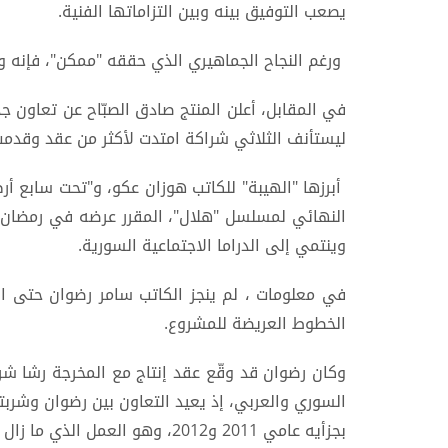
يصعب التوفيق بينه وبين التزاماتها الفنية.
ورغم النجاح الجماهيري الذي حققه "ممكن"، فإنه وا
في المقابل، أعلن المنتج صادق الصبّاح عن تعاون ج
ليستأنف الثلاثي شراكة امتدت لأكثر من عقد وقدم
أبرزها "الهيبة" للكاتب هوزان عكو، و"تحت سابع أ
وينتمي إلى الدراما الاجتماعية السورية.
في معلومات ، لم ينجز الكاتب سامر رضوان حتى 
الخطوط العريضة للمشروع.
وكان رضوان قد وقّع عقد إنتاج مع المخرجة رشا شر
السوري والعربي، إذ يعيد التعاون بين رضوان وشربتج
بجزأيه عامي 2011 و2012، وهو العمل الذي ما زال أحد أبرز محطات الدراما السورية.