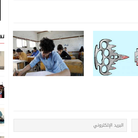
تق
قضية ساخنة
قضية ساخنة
08 اغسطس, 2026
حوثيين" المزدوج... أداة
الابتزاز بالتصعيد... ذهنية الحوثي
انية وسط إخفاق داخلي
من داخل الأزمة