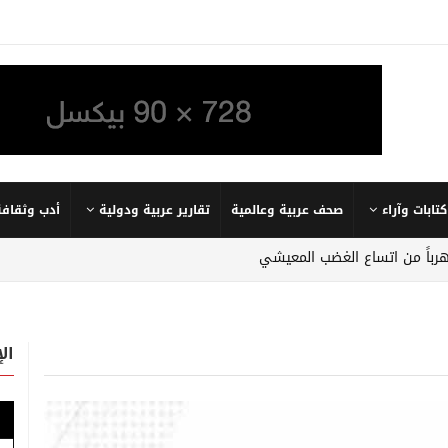
كتابات وآراء
صحف عربية وعالمية
تقارير عربية ودولية
أدب وثقافة
 هرباً من اتساع الغضب المعيشي
ال