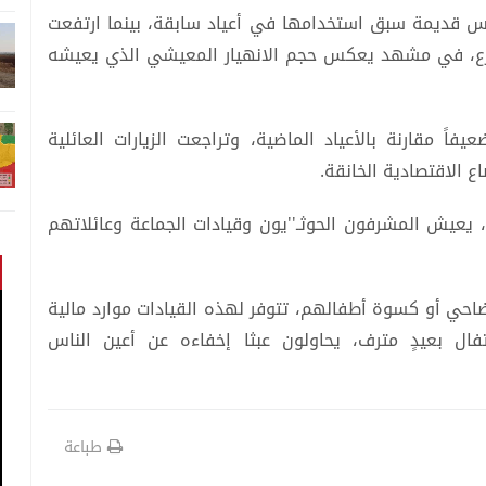
بس قديمة سبق استخدامها في أعياد سابقة، بينما ارتفعت
ع، في مشهد يعكس حجم الانهيار المعيشي الذي يعيشه
فاً مقارنة بالأعياد الماضية، وتراجعت الزيارات العائلية
ع الاقتصادية الخانقة.
عيش المشرفون الحوثـ''يون وقيادات الجماعة وعائلاتهم
احي أو كسوة أطفالهم، تتوفر لهذه القيادات موارد مالية
فال بعيدٍ مترف، يحاولون عبثا إخفاءه عن أعين الناس
طباعة