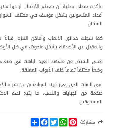
وأكدت مصادر محلية أن معظم الأطفال ارتدوا ملا
أعداد المتسولين بشكل مؤسف في مختلف الشوار
السكان.
كما سجلت حدائق الألعاب وأماكن التنزه إقبالاً ضعي
والمقيل بين الأصدقاء بشكل ملحوظ، في ظل الأوضا
وعلى النقيض من مشهد العيد الباهت في صنعاء، ي
وضعاً مختلفاً تماماً خلف الأبواب المغلقة.
في الوقت الذي يعجز فيه المواطنون عن شراء الأض
ضخمة من الجبايات والنهب، ما يتيح لهم الاحت
المسحوقين.
S
F
T
W
P
مشاركة :
h
a
w
h
i
a
c
i
a
n