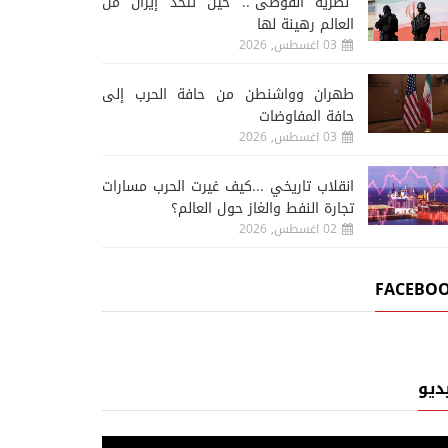
“نظرية الفوضى”.. حين تتخذ إيران من
العالم رهينة لها
03 اغسطس, 2026
طهران وواشنطن من حافة الحرب إلى
حافة المفاوضات
03 اغسطس, 2026
انقلاب تاريخي ...كيف غيرت الحرب مسارات
تجارة النفط والغاز حول العالم؟
02 اغسطس, 2026
FACEBO
ديو