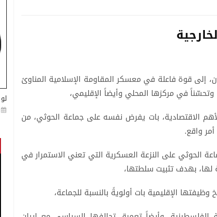
خارجية
ن، إلى قوة فاعلة في معسكر المقاومة الإسلامية المناوئ
تحسّناً في مركزها المحلي وأيضاً الإقليمي،
لو 
الأهم الاقتصادية، بات يفرض نفسه على جماعة الحوثي، من
مر واقع.
عة الحوثي على النزعة العسكرية التي تعني الاستمرار في
 لها، بهدف تثبيت سلطتها،
خ وظيفتها الإقليمية بات أولويةً بالنسبة للجماعة،
 الفلسطينية، وأيضاً تعميق تحالفها السياسي مع إيران