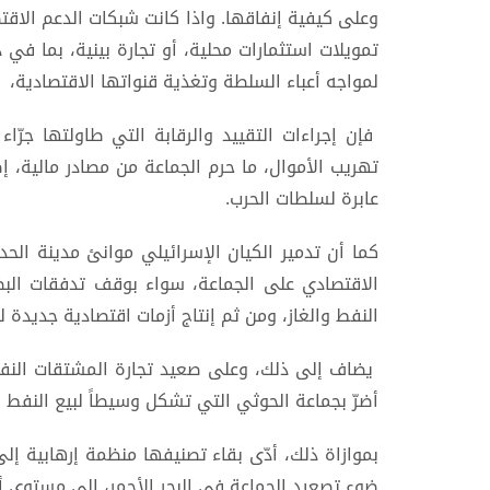
وعلى كيفية إنفاقها. واذا كانت شبكات الدعم الاقتص
تمويلات استثمارات محلية، أو تجارة بينية، بما في
لمواجه أعباء السلطة وتغذية قنواتها الاقتصادية،
فإن إجراءات التقييد والرقابة التي طاولتها جرّا
تهريب الأموال، ما حرم الجماعة من مصادر مالية، إ
عابرة لسلطات الحرب.
كما أن تدمير الكيان الإسرائيلي موانئ مدينة الحدي
الاقتصادي على الجماعة، سواء بوقف تدفقات البضا
النفط والغاز، ومن ثم إنتاج أزمات اقتصادية جديدة ل
يضاف إلى ذلك، وعلى صعيد تجارة المشتقات النفطية
أضرّ بجماعة الحوثي التي تشكل وسيطاً لبيع النفط ال
بموازاة ذلك، أدّى بقاء تصنيفها منظمة إرهابية إل
ضوء تصعيد الجماعة في البحر الأحمر، إلى مستوى أ