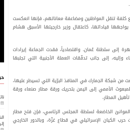
.
رفع كلفة تنقل المواطنين ومضاعفة معاناتهم، فإنها انعكست
يواجهها قياداتها، كاعتقال وزير خارجيتها الأسبق هشام
هرة إلى سلطنة عُمان. واقتصادياً، فقدت الجماعة إيرادات
 وإليه، إلى جانب تدفّقات العملة الأجنبية التي تجلبها
حو
ت من شبكة الجمارك في المنافذ البرّية التي تسيطر عليها،
لمبعوث الأممي إلى اليمن بتحريك ورقة مطار صنعاء ورقة
أهيل المطار،
نائ
الموانئ الخاضعة لسلطة المجلس الرئاسي، فإن فتح مطار
الش
 حرب الكيان الإسرائيلي في قطاع غزّة، وبالدور الخارجي
إلى