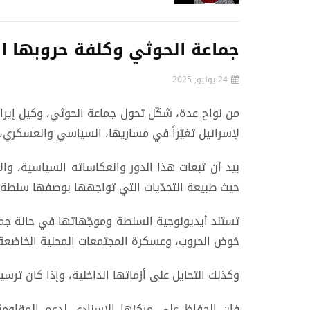
جماعة الحوثي وكلفة حروبها ال
24 يوليو, 2025
من نواح عدة، شكّل تحول جماعة الحوثي، وكيل إيرا
لإسرائيل تغيّراً في مساريها، السياسي والعسكري، و
بيد أن تبعات هذا الدور وانعكاساته السياسية، و
حيث طبيعة التحدّيات التي تواجهها بوصفها سلطة أ
تستند أيديولوجية السلطة وموجّهاتها في حالة جما
خوض الحروب، وعسكرة المجتمعات المحلية الخاضعة
وكذلك التحايل على أزماتها الداخلية، وإذا كان ترسي
فإن الحفاظ على مركزها الإسنادي لدعم المقاومة