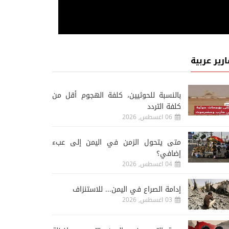
ارير عربية
‏بالنسبة للحوثيين، كلفة الهجوم أقل من
كلفة التردد
06 اغسطس, 2026
متى يتحول الزمن في اليمن إلى عبء
إضافي؟
04 اغسطس, 2026
إدامة الصراع في اليمن... للاستنزاف
03 اغسطس, 2026