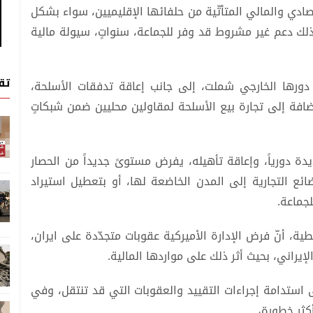
ادي والمالي المتأتّية من حلفائها الإقليميين، سواء بشكل
 ذلك دعم غير مشروط قد وفر للجماعة، سنواتٍ، سيولة مالية
تق
ء دورها الخارجي شملت، إلى جانب إعاقة تدفقات الأسلحة،
ضافة إلى تجارة بيع الأسلحة لمقاولين محليين ضمن شبكاتٍ
دة دورياً، وإعاقة تأهيله، يفرض مستوىً جديداً من الحصار
ئع التجارية إلى المدن الخاضعة لها، أو بتعطيل استيراد
لجماعة.
، أنّ فرض الإدارة الأميركية عقوبات متجدّدة على ايران،
إيراني، بحيث أثر ذلك على مواردها المالية.
ى استدامة إجراءات التقييد والعقوبات التي قد تنتقل، وفي
كثر خطورة،