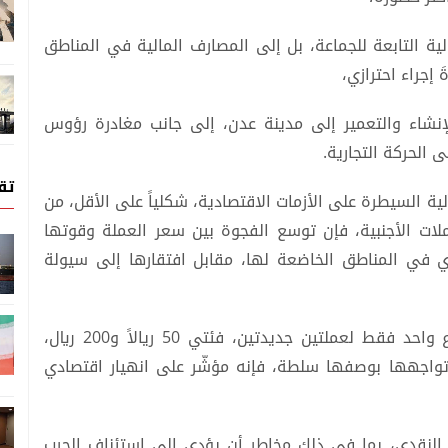
لية التابعة للجماعة، بل إلى المصارف المالية في المناطق
 إجراء احترازي،
للإنشاء والتعمير إلى مدينة عدن، إلى جانب مغادرة رؤوس
 الحركة التجارية.
تق
ة السيطرة على الأزمات الاقتصادية، شكلياً على الأقل، من
لات الأجنبية، فإن توسع الفجوة بين سعر العملة وقوتها
اري في المناطق الخاضعة لها، مقابل افتقارها إلى سيولة
وإذا كان إصدار جماعة الحوثي وفي غضون أسبوع واحد فقط لعملتين جديدتين، فئتي 50 ريالاً و200 ريال،
تواجهها بوصفها سلطة، فإنه مؤشّر على انهيار اقتصادي
 النقدي، بما في ذلك مخاطر أن يؤدي إلى استئناف الحرب