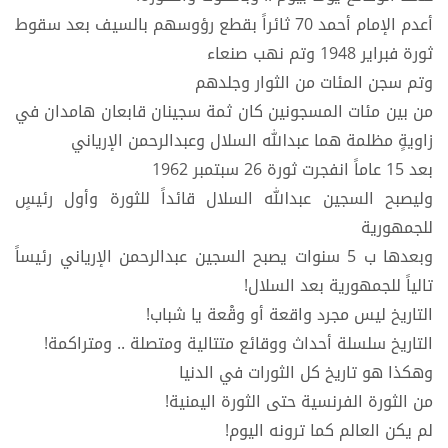
أعدم الإمام أحمد 70 ثائراً بقطع رؤوسهم بالسيف بعد سقوط
ثورة فبراير 1948 وتم نهب صنعاء
وتم سجن المئات من الثوار وجلدهم
من بين مئات المسجونين كان ثمة سجينان قابعان هامدان في
زاويةٍ مظلمة هما عبدالله السلال وعبدالرحمن الإرياني
بعد 15 عاماً انفجرت ثورة 26 سبتمبر 1962
وليصبح السجين عبدالله السلال قائداً للثورة وأول رئيسٍ
للجمهورية
وبعدها ب 5 سنوات يصبح السجين عبدالرحمن الإرياني رئيساً
تالياً للجمهورية بعد السلال!
التاريخ ليس مجرد واقعة أو وقْعة يا شباب!
التاريخ سلسلة أحداث ووقائع متتالية ومتصلة .. ومتراكمة!
وهكذا هو تاريخ كل الثورات في الدنيا
من الثورة الفرنسية حتى الثورة اليمنية!
لم يكن العالم كما ترونه اليوم!