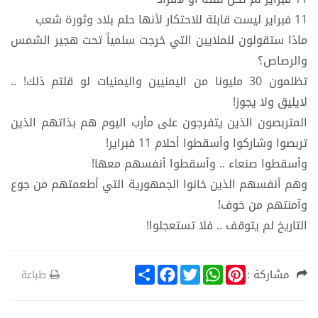
11 فبراير ليست قابلة للاحتكار لأنها حلم بلاد وثورة شعب
ماذا ستقولون للملايين التي خرجت سلمياً تحت هجير الشمس
والرصاص؟
تظلمون 30 مليونا من اليمنيين واليمنيات لو قلتم ذلك! ..
لايليق ولا يجوز!
المتربصون الذين يتفرجون على مأرب اليوم هم بذاتهم الذين
تربصوا وشاركوا وأسقطوا أحلام 11 فبراير!
وأسقطوا صنعاء .. وأسقطوا أنفسهم معها!
وهم أنفسهم الذين خانوا الجمهورية التي أطعمتهم من جوع
وآمنتهم من خوف!
التاريخ لم يتوقف .. فلا تستعجلوا!
S
F
T
W
P
مشاركة :
طباعة
h
a
w
h
i
a
c
i
a
n
r
e
t
t
t
e
b
t
s
e