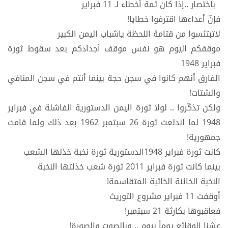
باختصار ..إذا كان ثمة أخطاء لـ 11 فبراير
فإنّ أعداءها اقترفوا خطايا!
لاتبتئسوا من قتامة اللحظة ياشباب اليمن الكبير
موقفكم اليوم هو نفس موقف أجدادكم بعد سقوط ثورة
فبراير 1948
الفارق أنهم كانوا في سجن حجة بينما أنتم في سجن المنافي
والشتات!
ولكن تذكّروا .. لولا ثورة اليمن الدستورية الفاشلة في فبراير
1948 لما اندلعت ثورة 26 سبتمبر 1962 بعد ذلك ولما قامت
جمهورية!
كانت ثورة فبراير 1948الدستورية ثورة نخبة خذلها الشعب
بينما كانت ثورة فبراير 2011 ثورة شعب خذلتها النخبة
النخبة الخائنة الخائبة المتقاسمة!
أوقفت 11 فبراير مشروع التوريث
فعاقبوها بكارثة 21 سبتمبر!
عشنا الوقائع يوماً بيوم .. وبالصوت والصورة!