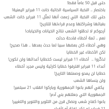
حتى قبل 50 عاماً فقط!
باختصار .. النخبة السياسية الخائبة خانت 11 فبراير اليمنية!
حتى تلك النخبة التي زعمت أنها تمثّل 11 فبراير خانت الشعب
بغبائها وشراكتها وعدم قراءتها للتاريخ!
أرجوكم لا تحمّلوا الشعب نتائج الخيانات والخيابات!
نعم .. ثمة أخطاء فادحة حدثت
وهي أخطاء كان بعضها سببا لما حدث بعدها .. هذا صحيح!
لكن الأخطاء غير الخطايا
تذكّروا .. أخطاء 11 فبراير ليست كخطايا أعدائها ولن تكون!
أعداء 11 فبراير اقترفوا خطايا كارثية وليس مجرد أخطاء
خطايا لن يمحو وصمتها التاريخ!
ولن ينساها الشعب
يكفي أنهم باعوا الجمهورية وباركوا انقلاب 21 سبتمبر!
الجمهورية التي جعلتهم بني آدم!
باعوا كفاح شعب ونضال قرن من التثوير والتنوير والتغيير!
11 فبراير لم تكن لفئة أو لأفراد