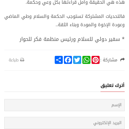
هذه هي الحقيقة وآمل قراءتها بكل وعي وحكمة.
فالتحديات المشتركة تستوجب الحكمة والسلام وطي الماضي
وعودة الإخوة والمودة وبناء الثقة..
* سفير دولي للسلام ورئيس منظمة فكر للحوار
S
F
T
W
P
مشاركة :
طباعة
h
a
w
h
i
a
c
i
a
n
r
e
t
t
t
e
b
t
s
e
o
e
A
r
أترك تعليق
o
r
p
e
k
p
s
t