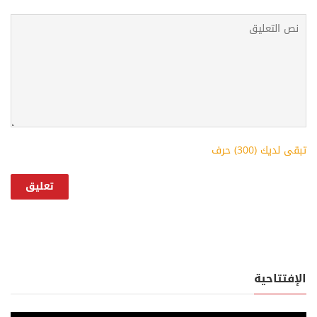
تبقى لديك (
300
) حرف
الإفتتاحية