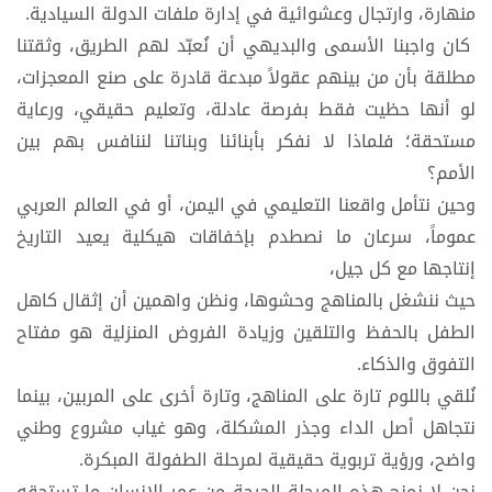
منهارة، وارتجال وعشوائية في إدارة ملفات الدولة السيادية.
كان واجبنا الأسمى والبديهي أن نُعبّد لهم الطريق، وثقتنا
مطلقة بأن من بينهم عقولاً مبدعة قادرة على صنع المعجزات،
لو أنها حظيت فقط بفرصة عادلة، وتعليم حقيقي، ورعاية
مستحقة؛ فلماذا لا نفكر بأبنائنا وبناتنا لننافس بهم بين
الأمم؟
وحين نتأمل واقعنا التعليمي في اليمن، أو في العالم العربي
عموماً، سرعان ما نصطدم بإخفاقات هيكلية يعيد التاريخ
إنتاجها مع كل جيل،
حيث ننشغل بالمناهج وحشوها، ونظن واهمين أن إثقال كاهل
الطفل بالحفظ والتلقين وزيادة الفروض المنزلية هو مفتاح
التفوق والذكاء.
نُلقي باللوم تارة على المناهج، وتارة أخرى على المربين، بينما
نتجاهل أصل الداء وجذر المشكلة، وهو غياب مشروع وطني
واضح، ورؤية تربوية حقيقية لمرحلة الطفولة المبكرة.
نحن لا نمنح هذه المرحلة الحرجة من عمر الإنسان ما تستحقه