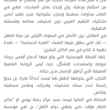
من استثمار ورعاية، وإن وُجدت بعض المبادرات، فهي في
الغالب محاولات سطحية وتجارب عشوائية، مجرد تقليد أعمى
لشكليات التعليم الغربي دون استيعاب معالمه وفلسفته
الحقيقية.
في المقابل، يرى الألمان في السنوات الأولى من حياة الطفل
— تلك التي يطلق عليها العلماء "الفترة الحساسة" — نافذة
ذهبية لا تتكرر في عمر الكائن البشري؛
إنها اللحظة اللوجستية التي يبلغ فيها الدماغ أقصى درجات
مرونته واستعداده للتشكّل، حيث تُبنى الروابط العصبية
العميقة التي تُرافق الإنسان مدى حياته.
التجارب التي يخوضها الطفل هنا ليست أحداثاً عابرة، بل جذورٌ
راسخة تحدد سمات شخصيته، وقدراته، وملامح مستقبله
بالكامل.
الحضانة في ألمانيا ليست مجرد مركز رعاية يومي أو "مكان
انتظار مؤقت حتى ينتهي دوام الأهل"، بل هي مؤسسة