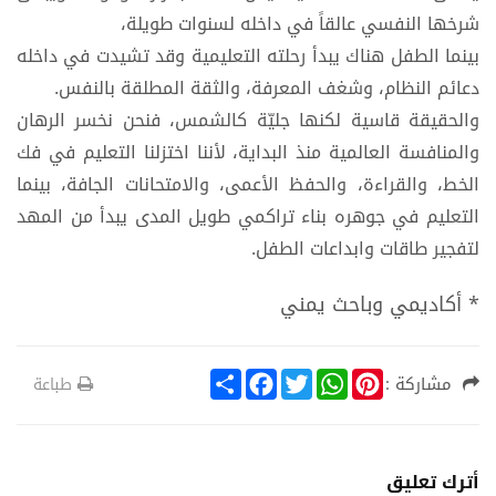
شرخها النفسي عالقاً في داخله لسنوات طويلة،
بينما الطفل هناك يبدأ رحلته التعليمية وقد تشيدت في داخله
دعائم النظام، وشغف المعرفة، والثقة المطلقة بالنفس.
والحقيقة قاسية لكنها جليّة كالشمس، فنحن نخسر الرهان
والمنافسة العالمية منذ البداية، لأننا اختزلنا التعليم في فك
الخط، والقراءة، والحفظ الأعمى، والامتحانات الجافة، بينما
التعليم في جوهره بناء تراكمي طويل المدى يبدأ من المهد
لتفجير طاقات وابداعات الطفل.
* أكاديمي وباحث يمني
S
F
T
W
P
مشاركة :
طباعة
h
a
w
h
i
a
c
i
a
n
r
e
t
t
t
e
b
t
s
e
o
e
A
r
أترك تعليق
o
r
p
e