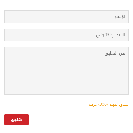
k
p
s
t
تبقى لديك (
300
) حرف