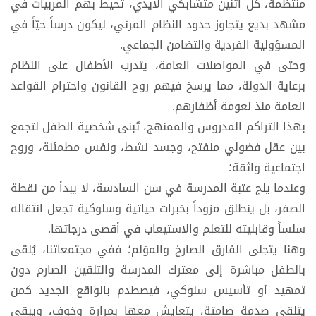
منتظمة، كل اثنين متشابكي الأيدي، تحيط بهم المربيات في
مشهد بديع يتجاوز حدود النظام المرئي، ليكون درساً حيّاً في
المسؤولية الفردية والتضامن الجماعي.
وحتى في المواصلات العامة، يتدرب الأطفال على النظام
برعاية الدولة، مما يرسخ فيهم روح القانون واحترام القواعد
العامة منذ نعومة أظفارهم.
بهذا التراكم المدروس والممنهج، تُبنى شخصية الطفل لتجمع
بين عقل فضولي منفتح، وجسد نشط، ونفس مطمئنة، وروح
اجتماعية واثقة؛
وعندما يلج عتبة المدرسة في سن السادسة، لا يبدأ من نقطة
الصفر، بل ينطلق مزوداً بخبرات حياتية وسلوكية تجعل انتقاله
سلساً وقابليته للتعلم والاستيعاب في أقصى درجاتها.
وهنا يتجلى الفارق الصارخ والمؤلم؛ ففي مجتمعاتنا، يُلقى
بالطفل مباشرة إلى معترك المدرسة والتلقين الصارم دون
تمهيد أو تأسيس سلوكي، فيصطدم بالواقع الجديد كمن
يتلقى صدمة صامتة، يتعايش معها بمرارة وخوف، ويبقى