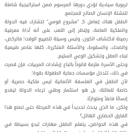
تربوية سيادية تؤدي دورها المرسوم ضمن استراتيجية شاملة
لتنشئة الإنسان الصالح للمجتمع.
الطفل هناك يُعامل كـ "مشروع قومي" تتشارك فيه الدولة
والملكية العامة، ويُنظر إلى اللعب على أنه أداة معرفية
رصينة لاكتشاف الكون، وليس وسيلة لتضييع الوقت؛ فالركض،
والضحك، والسقوط، والأسئلة المتكررة، كلها عناصر طبيعية
لبناء العقل وتشكيل الوعي السليم.
وحتى الأسرة ملزمة قانوناً باتباع إرشادات المربيات، فإن قصرت
في ذلك، تتدخل مؤسسات حماية الطفولة بقوة؛
لأن الطفل في الفلسفة الألمانية ليس ملكية حصرية أو
خاصة للعائلة، بل هو استثمار وطني ترعاه الدولة ليغدو
إنسانًا فاعلاً ومتوازنًا.
ولكن، ما الذي يحدث تحديداً في هذه المرحلة حتى تصنع هذا
الفارق الحضاري الهائل؟
في هذه الحواضن، يتعلم الطفل مهارات تبدو بسيطة في