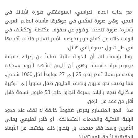
مع بداية العام الدراسي، استوقفتني صورة لأبنائنا في
اليمن، وهي صورة تعكس في جوهرها مأساة العالم العربي
بأسره؛ صورة تتحدث بوضوح عن صفوف مكتظة، وتكشف في
الوقت ذاته عن كفاح مرير تخوضه الأسر لتعليم فلذات أكبادها
في ظل تحول ديموغرافي هائل.
وما يؤسف له، أن الدولة غائبة تماماً عن إدراك حقيقة
ديموغرافية حاسمة، وهي أن اليمن تشهد اليوم معدلات
ولادة مرتفعة تُقدر بنحو 25 إلى 27 مولوداً لكل 1000 شخص،
مما يضيف نحو مليون ونصف المليون طفل سنوياً إلى تركيبة
سكانية تتجه بالبلاد بسرعة لتجاوز حاجز 53 مليون نسمة خلال
أقل من عقد من الزمن.
هذا النمو المتسارع يفرض ضغوطاً خانقة لا تقف عند حدود
البنية التحتية والخدمات المتهالكة، أو كادر تعليمي يعاني
الأمرين وسط فقر متمدد، بل يتجاوز ذلك ليكشف عن الأبعاد
الحقيقية لأزمة المستقبل؛