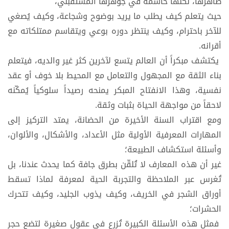
ظاهرها، لكنها حاسمة في جوهرها المستقبلي،
حيث يتعلم كيف يطلب ما يريد بوضوح وشجاعة، وكيف يُصغي
للآخر باحترام، وكيف ينتظر دوره بوعي ويتقاسم ممتلكاته مع
أقرانه.
يكتشف مبكراً أن العالم يتسع لآخرين كثر غير والديه، فيتعلم
بناء الثقة مع المجهول والتعامل مع المحيط بلا خوف أو عقد
نفسية، وهذا الانفتاح المبكر يمنحه رصيداً سلوكياً يُمكّنه
لاحقاً من مواجهة الحياة بثبات وثقة.
ومع اقتراب السنة الأخيرة من الحضانة، يمتد التركيز إلى
المهارات المعرفية الأولية مثل الأعداد، والأشكال، والألوان،
وأسئلة استكشاف الطبيعة؛
غير أن هذه المعارف لا تُلقّن بطرق جافة كما يحدث عندنا، بل
تُغرس عبر الملاحظة والتجربة الحية لمعرفة لماذا تسقط
أوراق الشجر في الخريف، وكيف يذوب الجليد، وكيف تتحرك
الحشرات؛
فمثل هذه الأسئلة الكبيرة تُزرع في عقول صغيرة لتضع حجر