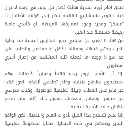
فنحن أمام ثروة بشرية هائلة تُهدر كل يوم، في وقت لا تزال
فيه القوى والمشاريع القائمة تنظر إلى هؤلاء الأطفال كـ
"عسكر" ومجرد وقود لمعاركها المريضة، أو كأيدي عاملة
رخيصة مستغلة عند الغير.
من هنا، لا تغيب عن مخيلتي صور المدارس اليمنية منذ بداية
الحرب وحتى قبلها، ومعاناة الأهل والمعلمين والطلاب على
حد سواء؛ ورغم ما تحمله تلك المشاهد من إصرار أسري
أسطوري،
إلا أن الأفق اليوم يبدو قاتماً وضبابياً لأطفالنا، وهم
يصطدمون بمناهج عتيقة، وكادر تعليمي أنهكه العوز فغدا
غير قادر على العطاء، وبيئة تعليمية فوضوية، وكتاب مدرسي
غير متوفر، ومعامل منعدمة، وفوق ذلك كله، فقر مدقع
ينهش جسد الأسرة اليمنية.
إننا نحلم بتسليح هذا الجيل بأدوات العلم والتنمية، لكن الواقع
المرير يضعهم في خانة الضحايا؛ ضحايا لمنظومة تعليمية