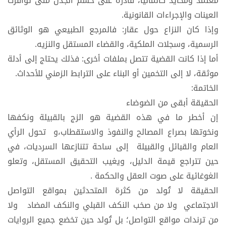
معتمد ومحايد كألمانيا، قادرة على حسم الجدل متى توافرت
العينات والإجراءات القانونية.
​وإذا كان النزاع حول عقار: فالمرجع الطبيعي هو الوثائق
الرسمية، وسجلات الملكية، والقضاء المستقل والنزيه.
​أما إذا كانت القضية تتصل بملفات أخرى: فذلك يحتاج إلى أدلة
موثقة، لا إلى التخمين أو البناء على الترابط الزمني للأحداث.
​الخاتمة:
الحقيقة أبقى من الضوضاء
​إن أخطر ما في هذه القضية هو الزج بالقبيلة ونكفها
ونخوتها بصراع المصالح والنفوذ والاستقطاب،و تحول الرأي
العام والقبائل والقبيلة إلى ساحة تتنازعها السرديات، في
حين تتراجع قيمة الدليل، ويغيب التحقيق المستقل، وتعلو
الغوغائية على صوت العقل والحكمة .
​الحقيقة لا تُولد من كثرة المتحدثين بمواقع التواصل
الاجتماعي ولا من صخب النكف القبلي والنكف المضاد ولا
من ترندات مواقع التواصل؛ بل تُولد حين تخضع جميع الروايات