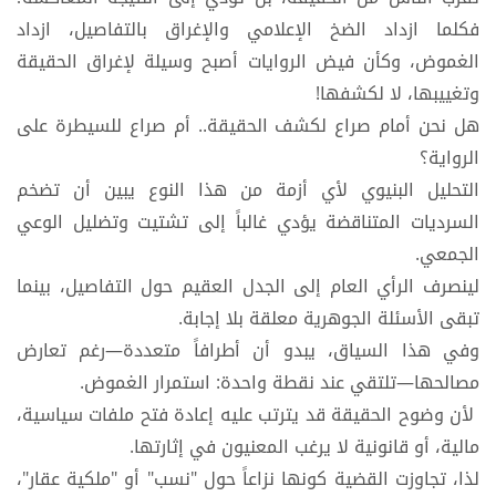
فكلما ازداد الضخ الإعلامي والإغراق بالتفاصيل، ازداد
الغموض، وكأن فيض الروايات أصبح وسيلة لإغراق الحقيقة
وتغييبها، لا لكشفها!
​هل نحن أمام صراع لكشف الحقيقة.. أم صراع للسيطرة على
الرواية؟
​التحليل البنيوي لأي أزمة من هذا النوع يبين أن تضخم
السرديات المتناقضة يؤدي غالباً إلى تشتيت وتضليل الوعي
الجمعي.
لينصرف الرأي العام إلى الجدل العقيم حول التفاصيل، بينما
تبقى الأسئلة الجوهرية معلقة بلا إجابة.
​وفي هذا السياق، يبدو أن أطرافاً متعددة—رغم تعارض
مصالحها—تلتقي عند نقطة واحدة: استمرار الغموض.
لأن وضوح الحقيقة قد يترتب عليه إعادة فتح ملفات سياسية،
مالية، أو قانونية لا يرغب المعنيون في إثارتها.
​لذا، تجاوزت القضية كونها نزاعاً حول "نسب" أو "ملكية عقار"،