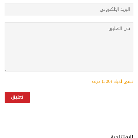
تبقى لديك (
300
) حرف
الإفتتاحية