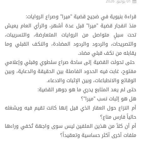
01 يوليو, 2026
قراءة بنيوية في ضجيج قضية "ميرا" وصراع الروايات:
منذ انفجار قضية "ميرا" قبل عدة أشهر، والرأي العام يعيش
تحت سيلٍ متواصل من الروايات المتعارضة، والتسريبات،
والتصريحات، والردود والردود المضادة، والنكف القبلي وما
يقابله من نكف قبلي مضاد.
حتى تحولت القضية إلى ساحة صراع سلطوي وقبلي وإعلامي
مفتوح، غابت فيه الحدود الفاصلة بين الحقيقة والدعاية، وبين
الوقائع والانطباعات، وبين الإثبات والادعاء.
حتى ​لم يعد المتابع يدري ما هو جوهر القضية:
​هل هو إثبات نسب "ميرا"؟
​أم النزاع حول العقار الذي قيل إنها كانت تقيم فيه ويشغله
حالياً فارس مناع؟
​أم أن كلاً من هذين الملفين ليس سوى واجهة تُخفي وراءها
ملفات أخرى أكثر حساسية وتعقيداً؟