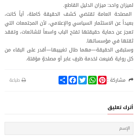
لميزان واحد: ميزان الدليل القاطع.
المصلحة العامة تقتضي كشف الحقيقة كاملة، أياً كانت،
بعيداً عن الاستثمار السياسي والإعلامي، لأن المجتمعات التي
تعجز عن حماية حقيقتها تفتح الباب واسعاً للشائعات، وتفقد
ثقتها في مؤسساتها.
​وستبقى الحقيقة—مهما طال تغييبها—أقدر على البقاء من
كل رواية صُنيعت لخدمة ظرفٍ عابر أو مصلحةٍ مؤقتة.
S
F
T
W
P
مشاركة :
طباعة
h
a
w
h
i
a
c
i
a
n
r
e
t
t
t
e
b
t
s
e
o
e
A
r
أترك تعليق
o
r
p
e
k
p
s
t