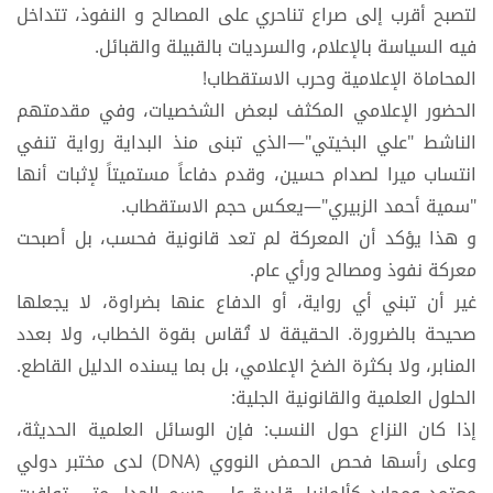
لتصبح أقرب إلى صراع تناحري على المصالح و النفوذ، تتداخل
فيه السياسة بالإعلام، والسرديات بالقبيلة والقبائل.
​المحاماة الإعلامية وحرب الاستقطاب!
​الحضور الإعلامي المكثف لبعض الشخصيات، وفي مقدمتهم
الناشط "علي البخيتي"—الذي تبنى منذ البداية رواية تنفي
انتساب ميرا لصدام حسين، وقدم دفاعاً مستميتاً لإثبات أنها
"سمية أحمد الزبيري"—يعكس حجم الاستقطاب.
و هذا يؤكد أن المعركة لم تعد قانونية فحسب، بل أصبحت
معركة نفوذ ومصالح ورأي عام.
​غير أن تبني أي رواية، أو الدفاع عنها بضراوة، لا يجعلها
صحيحة بالضرورة. الحقيقة لا تُقاس بقوة الخطاب، ولا بعدد
المنابر، ولا بكثرة الضخ الإعلامي، بل بما يسنده الدليل القاطع.
​الحلول العلمية والقانونية الجلية:
​إذا كان النزاع حول النسب: فإن الوسائل العلمية الحديثة،
وعلى رأسها فحص الحمض النووي (DNA) لدى مختبر دولي