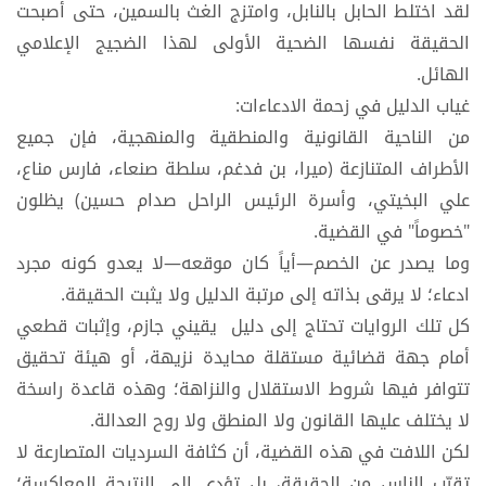
​لقد اختلط الحابل بالنابل، وامتزج الغث بالسمين، حتى أصبحت
الحقيقة نفسها الضحية الأولى لهذا الضجيج الإعلامي
الهائل.
​غياب الدليل في زحمة الادعاءات:
​من الناحية القانونية والمنطقية والمنهجية، فإن جميع
الأطراف المتنازعة (ميرا، بن فدغم، سلطة صنعاء، فارس مناع،
علي البخيتي، وأسرة الرئيس الراحل صدام حسين) يظلون
"خصوماً" في القضية.
وما يصدر عن الخصم—أياً كان موقعه—لا يعدو كونه مجرد
ادعاء؛ لا يرقى بذاته إلى مرتبة الدليل ولا يثبت الحقيقة.
​كل تلك الروايات تحتاج إلى دليل يقيني جازم، وإثبات قطعي
أمام جهة قضائية مستقلة محايدة نزيهة، أو هيئة تحقيق
تتوافر فيها شروط الاستقلال والنزاهة؛ وهذه قاعدة راسخة
لا يختلف عليها القانون ولا المنطق ولا روح العدالة.
​لكن اللافت في هذه القضية، أن كثافة السرديات المتصارعة لا
تقرّب الناس من الحقيقة، بل تؤدي إلى النتيجة المعاكسة؛