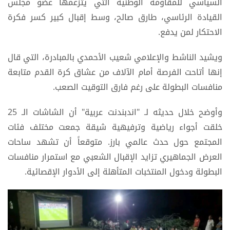
السياسي للمقاومة الوطنية التي يتزعمها عضو مجلس
القيادة الرئاسي، طارق صالح، وسط إقبال كبير كسر فكرة
الاحتكار لمن يدفع.
ويشيد الناشط والإعلامي شعيب الأحمدي بالمبادرة، التي قال
إنها أتاحت الفرصة أمام الآلاف من عشاق كرة القدم متابعة
منافسات البطولة على رغم فارق التوقيت الصعب.
وأوضح خلال حديثه لـ "اندبندنت عربية" أن الشاشات الـ 25
خلقت أجواء رياضية وترفيهية شيقة جمعت مختلف فئات
المجتمع حول حدث عالمي بارز. متوقعاً أن تشهد ساحات
العرض الجماهيري تزايد الإقبال الشعبي مع استمرار منافسات
البطولة ودخول المنتخبات المتأهلة إلى الأدوار الإقصائية.