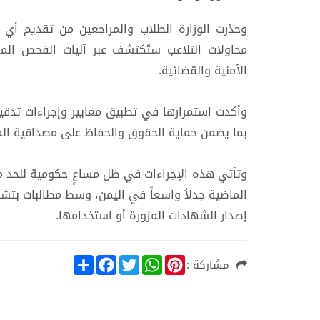
وحذرت الوزارة الطلاب والمراجعين من تقديم أي
محاولات التلاعب ستُكتشف عبر آليات الفحص الم
الأمنية والقضائية.
وأكدت استمرارها في تطبيق معايير وإجراءات تدقي
بما يضمن حماية الحقوق والحفاظ على مصداقية المؤ
وتأتي هذه الإجراءات في ظل مساعٍ حكومية للحد من
الماضية جدلاً واسعاً في اليمن، وسط مطالبات بتشد
إصدار الشهادات المزورة أو استخدامها.
S
F
T
W
P
مشاركة :
h
a
w
h
i
a
c
i
a
n
r
e
t
t
t
e
b
t
s
e
o
e
A
r