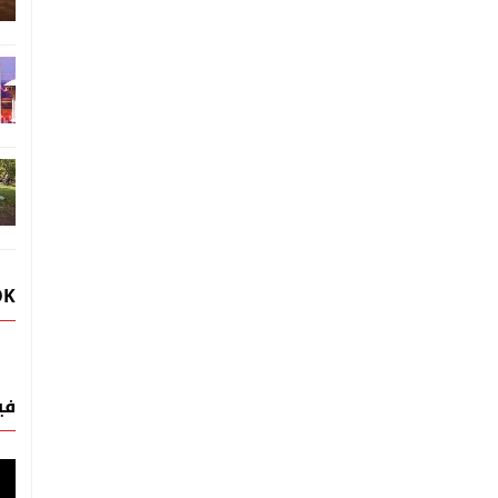
OK
في