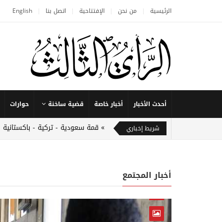
الرئيسية
من نحن
الإفتتاحية
اتصل بنا
English
أحدث الأخبار
أخبار خاصة
قضية ساخنة
حوارات
قمة سعودية - تركية - باكستانية 
شريط إخباري
أخبار المجتمع