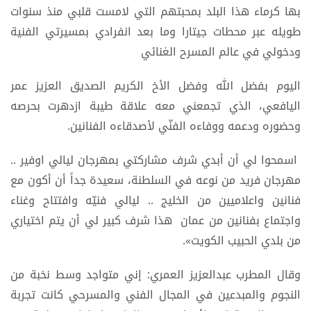
بها كرماء هذا البلد بمحبتهم التي لامست قلبي منذ سنوات
طويله عبر محطات جيتارا وما بعد انفرادي بمسيرتي الفنية
ودخولي في عالم المسرح الغنائي
اليوم بفضل الله وفضل الأخ الكريم الصديق العزيز عمر
اليافعي، الذي تجمعني معه علاقة طيبة ازدهرت بحرصه
وحضوره ودعمه ووفاءه الفنّي لأصدقاءه الفنانين.
اسمحوا لي أن أبدي شرف مشاركتي بمهرجان ليالي اوفير ..
مهرجان فريد من نوعه في السلطنة، سعيدة جداً أن أكون مع
فنانين واعلاميين من الخليج .. ليالي فنيّه وافتتاح وغناء
واجتماع بفنانين من عمان هذا شرف كبير لي أن يتم اختياري
من بلدي الحبيب الكويت».
وقال المطرب عبدالعزيز العمري: إني متواجد وسط نخبة من
النجوم والمبدعين في المجال الفني والمسرحي كانت تجربة