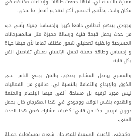
مميزة بالنسبة لي، لأنها جمعت طاقات وإبداعات مختلفة في
مكان واحد، وخلّتني أتحمس أكثر لتقديم أفضل ما عندي.
وجودي بينهم أعطاني دافعا كبيرا وإحساسا جميلا بأنني جزء
من حدث يحمل قيمة فنية ورسالة مميزة مثل هالمهرجانات
المسرحية والفنية تعطيني شعور مختلف تماما لأن فيها حياة
و إحساس وطاقة جميلة تجعل الإنسان يعيش تفاصيل الفن
بكل قلبه
والمسرح يوصل المشاعر بصدق، والفن يجمع الناس على
الذوق والإبداع والثقافة بالنسبة لي، هالنوع من الفعاليات
ليس مجرد ترفيه بل مساحة ألقى فيها الإلهام والمتعة
والهدوء بنفس الوقت ووجودي في هذا المهرجان كان يحمل
دورين قريبين جدًا من قلبي؛ كضيف مشارك ضمن هذا الحدث
الفني،
وكمغني للأغنية الرسمية للمهرجان شعرت بمسؤولية جميلة