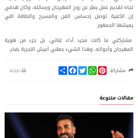
تجاه تقديم عمل يعبّر عن روح المهرجان ورسائله، وكان هدفي
إن الأغنية توصل إحساس الفن والمسرح والطاقة اللي
يعيشها الجمهور.
مشاركتي ما كانت مجرد أداء غنائي، بل جزء من هوية
المهرجان وأجوائه، وهذا الشيء جعلني أعيش التجربة بفخر.
S
F
T
W
P
مشاركة :
طباعة
h
a
w
h
i
a
c
i
a
n
r
e
t
t
t
e
b
t
s
e
o
e
A
r
مقالات متنوعة
o
r
p
e
k
p
s
t
ن