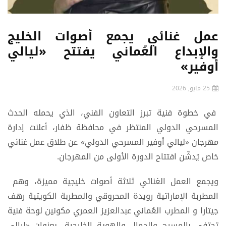
عمل غنائي يجمع أصوات الخليج
والإبداع العُماني يفتتح «ليالي
أوفير»
25 مايو, 2026
في خطوة فنية تبرز التعاون الفني، الذي يحمله الحدث
المسرحي الدولي المنتظر في محافظة ظفار، أعلنت إدارة
مهرجان «ليالي أوفير المسرحي الدولي» عن طلاق عمل غنائي
خاص يُدشّن افتتاح الدورة الأولى من المهرجان.
ويجمع العمل الغنائي ثلاثة أصوات خليجية مميزة، وهم
المطربة الإماراتية رويدة المحروقي والمطربة الكويتية رهف
جيتارا و المطرب العُماني عبدالعزيز العمري مكونين لوحة فنية
تحتفي بالمسرح والجمال والهوية الخليجية، بعنوان «ليالي