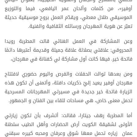
أوفير»، من كلمات وألحان عمر اليافعي، فيما والتوزيع
الموسيقي طلال معطي، ويقدّم العمل بروح موسيقية حديثة
تعبّر عن هوية المهرجان ورسائله الثقافية والفنية.
وعن المشاركة في العمل الغنائي قالت المطربة رويدا
المحروقي: علاقتي بصلالة علاقة جميلة وقديمة أعتبرها دائمًا
فاتحة خير. فيها كانت أول مشاركة لي كفنانة في مهرجان،
ومن بعدها توالت الحفلات والفرص واليوم حضوري لافتتاح
مهرجان أوفير يعيد إليّ ذكريات دافئة، وأتمنى أن تكون هذه
الزيارة فاتحة خير جديدة في مسيرتي المهرجانات المسرحية
تحمل معنى خاص، هي مساحات للقاء بين الفنان و الجمهور.
أما المطربة رهف جيتارا، فقالت: أتشرف بأن تكون زيارتي
الأولى لشقيقة الكويت أرض الحضارات وأهل الطيب سلطنة
عمان زياره تحمل معها شوق وعرفان ومحبه كبيره سبقني