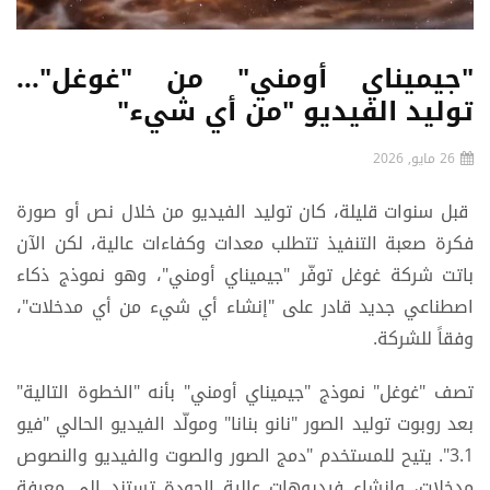
"جيميناي أومني" من "غوغل"...
توليد الفيديو "من أي شيء"
26 مايو, 2026
قبل سنوات قليلة، كان توليد الفيديو من خلال نص أو صورة
فكرة صعبة التنفيذ تتطلب معدات وكفاءات عالية، لكن الآن
باتت شركة غوغل توفّر "جيميناي أومني"، وهو نموذج ذكاء
اصطناعي جديد قادر على "إنشاء أي شيء من أي مدخلات"،
وفقاً للشركة.
تصف "غوغل" نموذج "جيميناي أومني" بأنه "الخطوة التالية"
بعد روبوت توليد الصور "نانو بنانا" ومولّد الفيديو الحالي "فيو
3.1". يتيح للمستخدم "دمج الصور والصوت والفيديو والنصوص
مدخلاتٍ، وإنشاء فيديوهات عالية الجودة تستند إلى معرفة