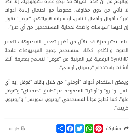
وبالرغم من أن هذه الميزات قد تبدو قفزة تكنولوجية، إلا أنها
لا تأتي من دون مخاوف، خصوصاً مع احتمال زيادة أدوات
فبركة أقوال وأفعال الناس، أو سرقة هوياتهم. "غوغل" تقول
إن لديها "سياسات واضحة لحماية المستخدمين من أي ضرر"،
بينما تختبر ميزة قد تقلّل من أضرار تعديل الفيديوهات لتغيير
الصوت والكلام. كذلك ستستخدم جميع الفيديوهات علامة
SynthID الرقمية غير المرئية من "غوغل" لتسمح بمعرفة أنها
أُنشئت باستخدام "جيميناي أومني".
ويمكن استخدام أدوات "أومني" من خلال باقات "غوغل إيه آي
بلس" و"برو" و"أولترا" المدفوعة عبر تطبيق "جيميناي" و"غوغل
فلو". كما تُطرح مجاناً لمستخدمي "يوتيوب شورتس" و"يوتيوب
كرييت".
S
F
T
W
P
مشاركة :
طباعة
h
a
w
h
i