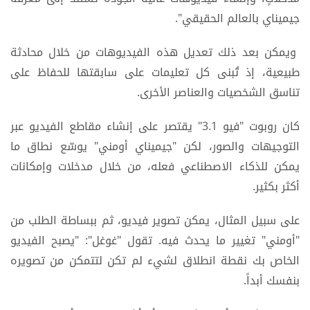
جيميناي بالعالم الحقيقي".
ويمكن بعد ذلك تعديل هذه الفيديوهات من خلال محادثة
طبيعية، إذ تُبنى كل تعليمات على سابقتها للحفاظ على
تناسق الشخصيات والعناصر الأخرى.
كان روبوت "فيو 3.1" يقتصر على إنشاء مقاطع الفيديو عبر
التوجيهات والصور، لكن "جيميناي أومني" يوسّع نطاق ما
يمكن للذكاء الاصطناعي فعله، من خلال مدخلات وإمكانات
أكثر بكثير.
على سبيل المثال، يمكن تصوير فيديو، ثم ببساطة الطلب من
"أومني" تغيير ما يحدث فيه. تقول "غوغل": "يصبح الفيديو
الخاص بك نقطة انطلاق لشيء لم تكن لتتمكن من تصويره
بنفسك أبداً.