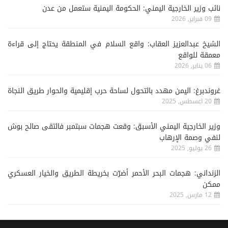
نائب وزير الخارجية اليمني: الحكومة اليمنية ستعمل من عدن
09 فبراير, 2026
الشيخ عبدالعزيز العقاب: واقع السلام في المنطقة يحتاج إلى قراءة
معمقة للواقع
06 يناير, 2026
غروندبرغ: اليمن مهدد بالتحول لساحة حرب إقليمية والحوار طريق النجاة
20 اغسطس, 2025
وزير الخارجية اليمني الأسبق: وقعت هجمات سبتمبر فالتقى صالح بوش
لنفي وصمة الإرهاب
26 يوليو, 2025
الزنداني: هجمات البحر الأحمر أضرّت بخريطة الطريق والخيار العسكري
ممكن
12 مارس, 2025