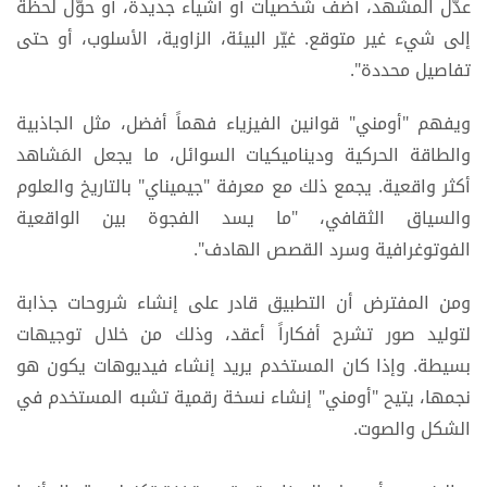
عدّل المشهد، أضف شخصيات أو أشياء جديدة، أو حوّل لحظة
إلى شيء غير متوقع. غيّر البيئة، الزاوية، الأسلوب، أو حتى
تفاصيل محددة".
ويفهم "أومني" قوانين الفيزياء فهماً أفضل، مثل الجاذبية
والطاقة الحركية وديناميكيات السوائل، ما يجعل المَشاهد
أكثر واقعية. يجمع ذلك مع معرفة "جيميناي" بالتاريخ والعلوم
والسياق الثقافي، "ما يسد الفجوة بين الواقعية
الفوتوغرافية وسرد القصص الهادف".
ومن المفترض أن التطبيق قادر على إنشاء شروحات جذابة
لتوليد صور تشرح أفكاراً أعقد، وذلك من خلال توجيهات
بسيطة. وإذا كان المستخدم يريد إنشاء فيديوهات يكون هو
نجمها، يتيح "أومني" إنشاء نسخة رقمية تشبه المستخدم في
الشكل والصوت.