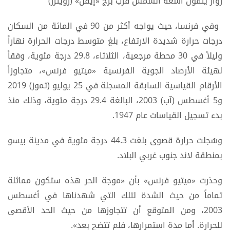
زوار يتّقون أشعة الشمس قرب برج «إيفل» (رويترز)
وفي فرنسا، حيث يواجه أكثر من 90 في المائة من السكان
درجات حرارة شديدة الارتفاع، بلغ متوسط درجات الحرارة نهاراً
وليلاً في 30 محطة مرجعية، الثلاثاء، 29.8 درجة مئوية، وفقاً
لهيئة الأرصاد الجوية الفرنسية «ميتيو فرنس»، متجاوزاً
الأرقام القياسية السابقة المسجلة في 25 يوليو (تموز) 2019
و5 أغسطس (آب) 2003، البالغة 29.4 درجة مئوية، وذلك منذ
بدء تسجيل القياسات عام 1947.
وسُجلت حرارة قصوى بلغت 44.3 درجة مئوية في مدينة بيسو
بمنطقة لاند جنوب غربي البلاد.
وحذرت «ميتيو فرنس» بأن «موجة الحر هذه ستكون مماثلة
تماماً من حيث الشدة لتلك التي شهدناها في أغسطس
2003، ومن المتوقع أن تتجاوزها من حيث الحد الأقصى
للحرارة. أما مدة استمرارها، فلم تتضح بعد».