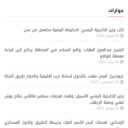
حوارات
نائب وزير الخارجية اليمني: الحكومة اليمنية ستعمل من عدن
09 فبراير, 2026
الشيخ عبدالعزيز العقاب: واقع السلام في المنطقة يحتاج إلى قراءة
معمقة للواقع
06 يناير, 2026
غروندبرغ: اليمن مهدد بالتحول لساحة حرب إقليمية والحوار طريق النجاة
20 اغسطس, 2025
وزير الخارجية اليمني الأسبق: وقعت هجمات سبتمبر فالتقى صالح بوش
لنفي وصمة الإرهاب
26 يوليو, 2025
الزنداني: هجمات البحر الأحمر أضرّت بخريطة الطريق والخيار العسكري