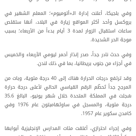
وفي بلجيكا، أعلنت إدارة الـ«أتوميوم»؛ المعلم الشهير في
بروكسل وأحد أكثر المواقع زيارة في البلاد، أنها ستقلص
ساعات استقبال الزوار لمدة 3 أيام بدءاً من الأربعاء؛ بسبب
موجة الحر الشديدة.
وفي حدث نادر جداً، صدر إنذار أحمر ليومي الأربعاء والخميس
في أجزاء من جنوب بريطانيا، بما في ذلك لندن.
وقد ترتفع درجات الحرارة هناك إلى 40 درجة مئوية، وبات من
المرجح جداً تَحطّم الرقم القياسي الحالي لأعلى درجة حرارة
سُجلت في المملكة المتحدة خلال شهر يونيو، البالغ 35.6
درجة مئوية، والمسجل في ساوثهامبتون عام 1976 وفي
كامدن سكوير عام 1957.
وفي إجراء احترازي، أغلقت مئات المدارس الإنجليزية أبوابها