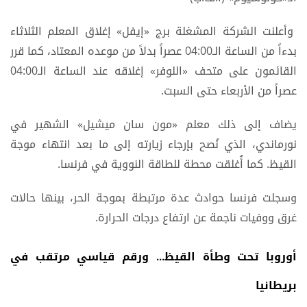
وأعلنت الشركة المشغلة برج «إيفل» إغلاق المعلم الثلاثاء
بدءاً من الساعة الـ04:00 عصراً بدلاً من موعده المعتاد، كما قرر
القائمون على متحف «اللوفر» إغلاقه عند الساعة الـ04:00
عصراً من الأربعاء حتى السبت.
يضاف إلى ذلك معلم «مون سان ميشيل» الشهير في
نورماندي، الذي نُصح بإرجاء زيارته إلى ما بعد انتهاء موجة
القيظ. كما أُغلقت محطة للطاقة النووية في فرنسا.
وسجلت فرنسا حوادث عدة مرتبطة بموجة الحر، بينها حالات
غرق ووفيات ناجمة عن ارتفاع درجات الحرارة.
أوروبا تحت وطأة القيظ... ورقم قياسي مرتقب في
بريطانيا