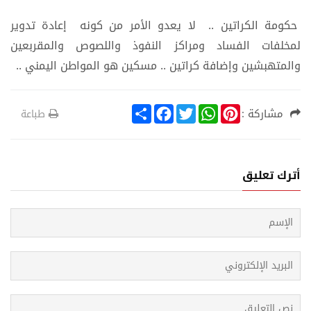
حكومة الكراتين .. لا يعدو الأمر من كونه إعادة تدوير
لمخلفات الفساد ومراكز النفوذ واللصوص والمقربعين
والمتهبشين وإضافة كراتين .. مسكين هو المواطن اليمني ..
S
F
T
W
P
مشاركة :
طباعة
h
a
w
h
i
a
c
i
a
n
r
e
t
t
t
e
b
t
s
e
o
e
A
r
أترك تعليق
o
r
p
e
k
p
s
t