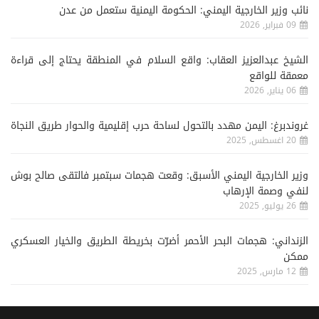
نائب وزير الخارجية اليمني: الحكومة اليمنية ستعمل من عدن
09 فبراير, 2026
الشيخ عبدالعزيز العقاب: واقع السلام في المنطقة يحتاج إلى قراءة
معمقة للواقع
06 يناير, 2026
غروندبرغ: اليمن مهدد بالتحول لساحة حرب إقليمية والحوار طريق النجاة
20 اغسطس, 2025
وزير الخارجية اليمني الأسبق: وقعت هجمات سبتمبر فالتقى صالح بوش
لنفي وصمة الإرهاب
26 يوليو, 2025
الزنداني: هجمات البحر الأحمر أضرّت بخريطة الطريق والخيار العسكري
ممكن
12 مارس, 2025