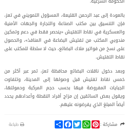
الحكومة الشرعية.
بالعودة إلى عبد الرحمن القليعة، المسؤول التمويني في تعز،
فإن التنسيق بين مكتب الصناعة والتجارة والجهات الأمنية
والعسكرية في نقاط التفتيش «ينحصر فقط في دعم وتمكين
مندوبي المكتب من تفتيش البضاعة في المنافذ»، والحصول
على نسخ من فواتير ملاك البضائع، حيث لا سلطة للمكتب على
نقاط التفتيش.
وبعد دخول ناقلات البضائع محافظة تعز، تمر عبر أكثر من
خمس نقاط تفتيش قبل وصولها إلى المدينة، وتتفاوت
الجبايات المفروضة فيها بحسب حجم المركبة وحمولتها،
ويقول بعض السائقين إن مزاج أفراد النقطة وأعدادهم يحدد
أيضاً المبلغ الذي يفرضونه عليهم.
S
F
T
W
P
مشاركة :
طباعة
h
a
w
h
i