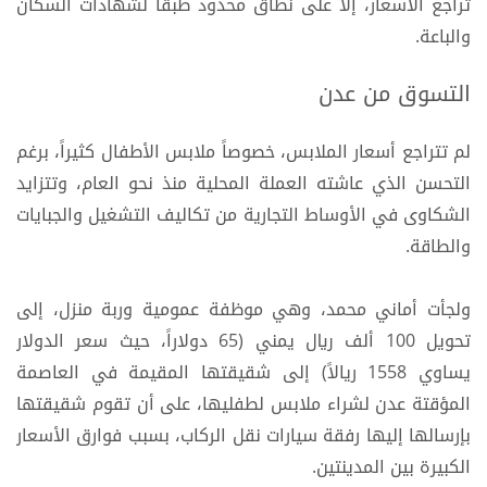
تراجع الأسعار، إلا على نطاق محدود طبقاً لشهادات السكان
والباعة.
التسوق من عدن
لم تتراجع أسعار الملابس، خصوصاً ملابس الأطفال كثيراً، برغم
التحسن الذي عاشته العملة المحلية منذ نحو العام، وتتزايد
الشكاوى في الأوساط التجارية من تكاليف التشغيل والجبايات
والطاقة.
ولجأت أماني محمد، وهي موظفة عمومية وربة منزل، إلى
تحويل 100 ألف ريال يمني (65 دولاراً، حيث سعر الدولار
يساوي 1558 ريالاً) إلى شقيقتها المقيمة في العاصمة
المؤقتة عدن لشراء ملابس لطفليها، على أن تقوم شقيقتها
بإرسالها إليها رفقة سيارات نقل الركاب، بسبب فوارق الأسعار
الكبيرة بين المدينتين.