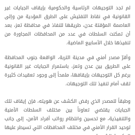
لم تجد التوجيهات الرئاسية والحكومية بإيقاف الجبايات غير
القانونية في نقاط التفتيش على الطرق المؤدية من وإلى
العاصمة المؤقتة عدن، طريقها للنفاذ في محافظة تعز، بعد
أن تمكنت السلطات في عدد من المحافظات المجاورة من
تنفيذها خلال الأسابيع الماضية.
وأقرّ مصدر أمني في مدينة التربة، الواقعة جنوب المحافظة
على الطريق بين عدن وتعز، باستمرار الجبايات غير القانونية
برغم كل التوجيهات بإيقافها، ملمحاً إلى وجود تعقيدات كثيرة
تقف أمام تنفيذ تلك التوجيهات.
وطبقاً للمصدر الذي رفض الكشف عن هويته، فإن إيقاف تلك
الجبايات يقتضي تعاوناً بين مختلف السلطات الأمنية
والتنفيذية، مع تحسين وانتظام رواتب أفراد الأمن، إلى جانب
توحيد القرار الأمني في مختلف المحافظات التي تسيطر عليها