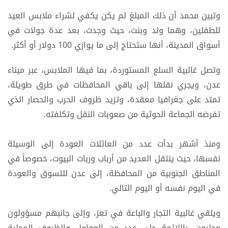
وتبين محمد أن ذلك المبلغ لم يكن يكفي لشراء ملابس العيد
للطفلين، وهما ولد وبنت، حيث وجدت، بعد عدة جولات في
أسواق المدينة، أنها ستحتاج إلى ما يوازي 100 دولار أو أكثر.
وتصل غالبية السلع المستوردة، بما فيها الملابس، عبر ميناء
عدن، ويجري نقلها إلى باقي المحافظات في طرق طويلة،
تمتد على جغرافيا معقدة، وتزيد ظروف الحرب والحصار الذي
تفرضه الجماعة الحوثية من صعوبات النقل وتكلفته.
ومنذ أشهر بدأت عدد من العائلات العودة إلى الوسيلة
نفسها، حيث ينتقل العديد من أرباب وربات البيوت، خصوصاً في
المناطق الجنوبية من المحافظة، إلى عدن للتسوق والعودة
في اليوم نفسه أو اليوم التالي.
ويلقي غالبية التجار والباعة في تعز، وإلى جانبهم مسؤولون
محليون، باللائمة على عدد من العوامل والظروف المحلية