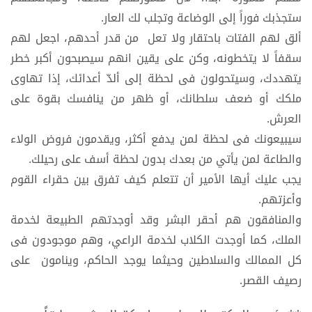
ستجذبك فوراً إلى الوضاعة وتجلب لك العار.
ألق لهم الفتات باحتقار ولا تعل من قدر أحدهم، اجعل لهم
سقفاً لا يتخطونه، وكن على يقين انهم سيصبحون أكبر خطر
يتهددك، وسيتحولون فى لحظة إلى ألدّ أعدائك، إذا تهاوى
ملكك أو ضعف سلطانك، أو ظهر من ينافسك بقوة على
العرش.
سيبيعونك فى لحظة لمن يدفع أكثر، ويقدمون فروض الولاء
والطاعة لمن يأتي من بعدك بدون لحظة أسف على رحيلك.
يجب عليك أيها الأمير أن تتعلم كيف تفرق بين حقراء القوم
وأعزتهم.
والمنافقون هم أحقر البشر وقد أوجدتهم الطبيعة لخدمة
الملك، كما أوجدت الكلاب لخدمة الراعي، وهم موجودون فى
كل الممالك والسلاطين وحيثما يوجد الحاكم، وينامون على
رصيف القصر.