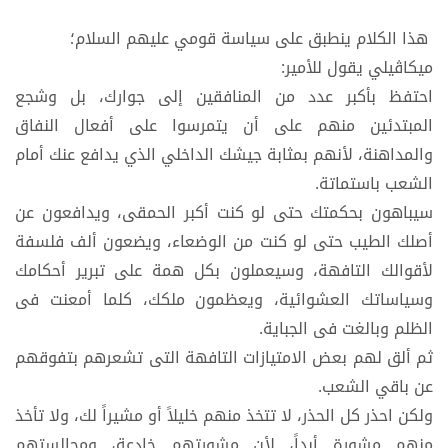
هذا الكلام ينطبق على سياسة قومي عليهم السلام؛
ميكاڤيلي يقول للأمير:
احتفظ بأكبر عدد من المنافقين إلى جوارك، بل وشجع
المبتدئين منهم على أن يتمرسوا على أفعال النفاق
والمداهنة، لأنهم بمثابة جيشك الداخلي الذي يدافع عنك أمام
الشعب باستماتة.
سيباهون بحكمتك حتى لو كنت أكبر الحمقى، ويدافعون عن
أصلك الطيب حتى لو كنت من الوضعاء، ويضعون ألف فلسفة
لأقوالك التافهة، وسيعملون بكل همة على تبرير أحكامك
وسياساتك العشوائية، ويعظمون ملكك، كلما أمعنت فى
الظلم وبالغت فى الجباية.
ثم ألق لهم بعض الامتيازات التافهة التى تشعرهم بتفوقهم
عن باقي الشعب.
ولكن احذر كل الحذر، لا تتخذ منهم خليلاً أو مشيراً لك، ولا تأخذ
منهم مشورة أبداً، لأن مشورتهم خادعة، ومجالستهم