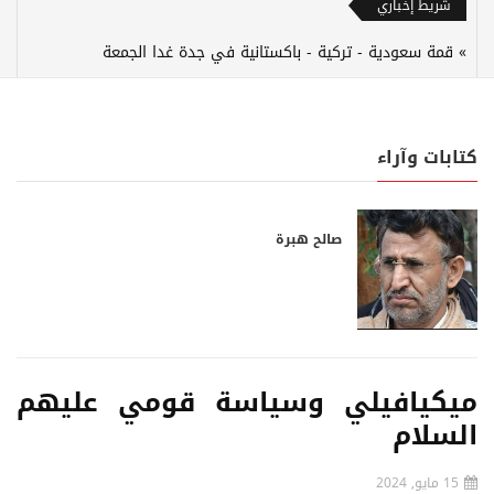
شريط إخباري
قمة سعودية - تركية - باكستانية في جدة غدا الجمعة
كتابات وآراء
صالح هبرة
ميكيافيلي وسياسة قومي عليهم
السلام
15 مايو, 2024