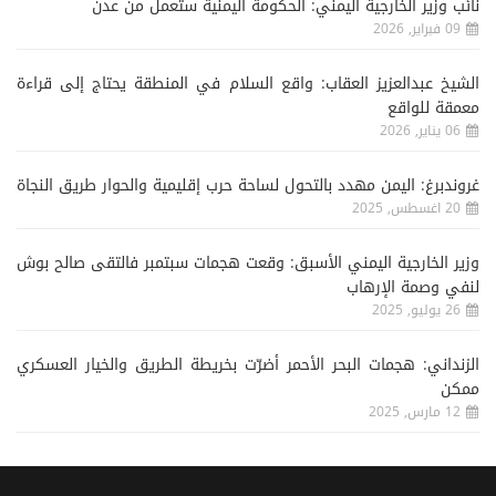
نائب وزير الخارجية اليمني: الحكومة اليمنية ستعمل من عدن
09 فبراير, 2026
الشيخ عبدالعزيز العقاب: واقع السلام في المنطقة يحتاج إلى قراءة
معمقة للواقع
06 يناير, 2026
غروندبرغ: اليمن مهدد بالتحول لساحة حرب إقليمية والحوار طريق النجاة
20 اغسطس, 2025
وزير الخارجية اليمني الأسبق: وقعت هجمات سبتمبر فالتقى صالح بوش
لنفي وصمة الإرهاب
26 يوليو, 2025
الزنداني: هجمات البحر الأحمر أضرّت بخريطة الطريق والخيار العسكري
ممكن
12 مارس, 2025