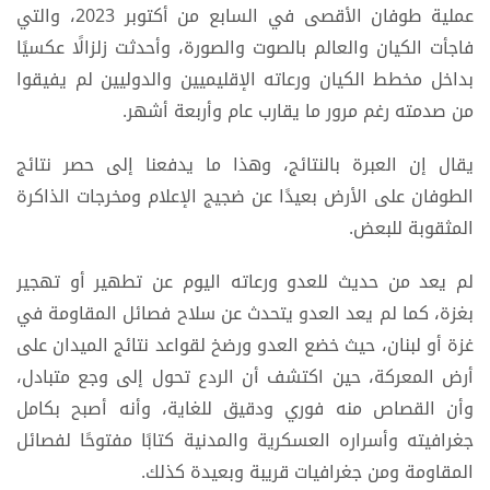
عملية طوفان الأقصى في السابع من أكتوبر 2023، والتي
فاجأت الكيان والعالم بالصوت والصورة، وأحدثت زلزالًا عكسيًا
بداخل مخطط الكيان ورعاته الإقليميين والدوليين لم يفيقوا
من صدمته رغم مرور ما يقارب عام وأربعة أشهر.
يقال إن العبرة بالنتائج، وهذا ما يدفعنا إلى حصر نتائج
الطوفان على الأرض بعيدًا عن ضجيج الإعلام ومخرجات الذاكرة
المثقوبة للبعض.
لم يعد من حديث للعدو ورعاته اليوم عن تطهير أو تهجير
بغزة، كما لم يعد العدو يتحدث عن سلاح فصائل المقاومة في
غزة أو لبنان، حيث خضع العدو ورضخ لقواعد نتائج الميدان على
أرض المعركة، حين اكتشف أن الردع تحول إلى وجع متبادل،
وأن القصاص منه فوري ودقيق للغاية، وأنه أصبح بكامل
جغرافيته وأسراره العسكرية والمدنية كتابًا مفتوحًا لفصائل
المقاومة ومن جغرافيات قريبة وبعيدة كذلك.