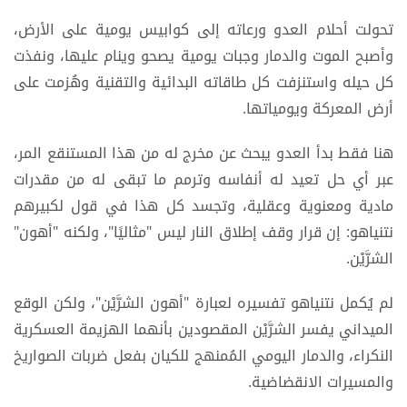
تحولت أحلام العدو ورعاته إلى كوابيس يومية على الأرض،
وأصبح الموت والدمار وجبات يومية يصحو وينام عليها، ونفذت
كل حيله واستنزفت كل طاقاته البدائية والتقنية وهُزمت على
أرض المعركة ويومياتها.
هنا فقط بدأ العدو يبحث عن مخرج له من هذا المستنقع المر،
عبر أي حل تعيد له أنفاسه وترمم ما تبقى له من مقدرات
مادية ومعنوية وعقلية، وتجسد كل هذا في قول لكبيرهم
نتنياهو: إن قرار وقف إطلاق النار ليس "مثاليًا"، ولكنه "أهون"
الشرَّيْن.
لم يُكمل نتنياهو تفسيره لعبارة "أهون الشرَّيْن"، ولكن الوقع
الميداني يفسر الشرَّيْن المقصودين بأنهما الهزيمة العسكرية
النكراء، والدمار اليومي المُمنهج للكيان بفعل ضربات الصواريخ
والمسيرات الانقضاضية.