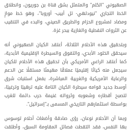
الصهيوني "الحُلم" والمتمثل بشق قناة بن جوريون، وانطلاق
الخط التجاري "نيودلهي- تل أبيب- أوروبا"، وهو خط موازٍ
ومضاد لمشروع الحزام والطريق الصيني، والبدء في التنقيب
عن الثروات النفطية والغازية ببحر غزة.
وبتحقيق هذه الأحلام الثلاثة، أعتقد الكيان الصهيوني أنه
سيحقق الخلود الأبدي، والتفوق والسيطرة الإقليمية الأبدية،
كما أعتقد الراعي الأمريكي بأن تحقيق هذه الأحلام للكيان
سيجعل منه كيانًا إقليميًا عملاقًا مهيمنًا مستقلًا عن الدعم
والرعاية الأمريكية والغربية المباشرة، بفعل استنبات شرق
أوسط جديد قوامه سيطرة الكيان التامة عليه ترهيبًا وترغيبًا،
لتصبح أقطاره وشعوبه وثرواته غنيمة حرب دائمة للغرب
بواسطة استثمارهم التاريخي المسمى بـ"إسرائيل".
وبما أن الأحلام نوعان، رؤى صادقة وأضغاث أحلام توسوس
بها النفس، فقد التقطت فصائل المقاومة السبق، وأطلقت