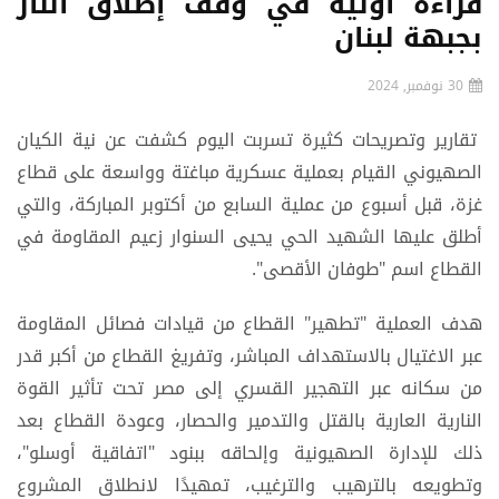
قراءة أولية في وقف إطلاق النار
بجبهة لبنان
30 نوفمبر, 2024
تقارير وتصريحات كثيرة تسربت اليوم كشفت عن نية الكيان
الصهيوني القيام بعملية عسكرية مباغتة وواسعة على قطاع
غزة، قبل أسبوع من عملية السابع من أكتوبر المباركة، والتي
أطلق عليها الشهيد الحي يحيى السنوار زعيم المقاومة في
القطاع اسم "طوفان الأقصى".
هدف العملية "تطهير" القطاع من قيادات فصائل المقاومة
عبر الاغتيال بالاستهداف المباشر، وتفريغ القطاع من أكبر قدر
من سكانه عبر التهجير القسري إلى مصر تحت تأثير القوة
النارية العارية بالقتل والتدمير والحصار، وعودة القطاع بعد
ذلك للإدارة الصهيونية وإلحاقه ببنود "اتفاقية أوسلو"،
وتطويعه بالترهيب والترغيب، تمهيدًا لانطلاق المشروع