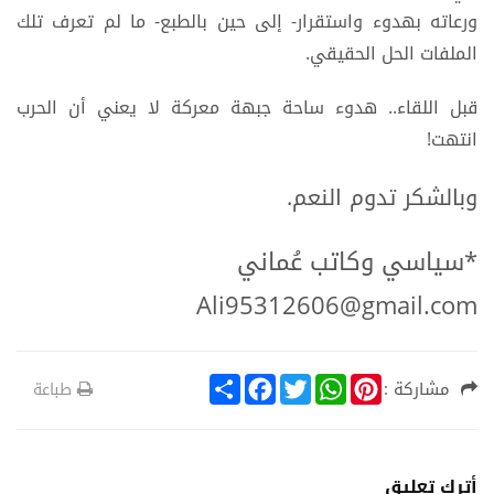
ورعاته بهدوء واستقرار- إلى حين بالطبع- ما لم تعرف تلك
الملفات الحل الحقيقي.
قبل اللقاء.. هدوء ساحة جبهة معركة لا يعني أن الحرب
انتهت!
وبالشكر تدوم النعم.
*سياسي وكاتب عُماني
Ali95312606@gmail.com
S
F
T
W
P
مشاركة :
طباعة
h
a
w
h
i
a
c
i
a
n
r
e
t
t
t
e
b
t
s
e
o
e
A
r
أترك تعليق
o
r
p
e