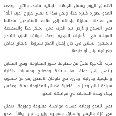
الاتفاق اليوم يشمل الجبهة اللبنانية فقط، والتي أوجعت
العدو بصورة كبيرة جدًا، ولكن هذا لا يعني خروج "حزب الله"
من معادلة المبارزة وإحالته إلى مقاعد المتفرجين؛ فطالما
بقي السلاح والأرض بيد الحزب فمن المبكر جدًا والسطحية
الموغلة في الأمنيات الوردية وصف موقف الحزب القادم
بالمتفرج السلبي في حال إخلال العدو بشروط الاتفاق بداخل
جغرافية لبنان أو خارجها.
حزب الله جزءٌ فاعلٌ من منظومة محور المقاومة، وفي المقابل
ينتمي إلى دولة لها سيادة ومصالح وحسابات داخلية
وإقليمية ودولية، ودوره في طوفان الأقصى رفع من منسوب
سيادة لبنان وعزز من فاعلية فصائل المقاومة بعزة، وعكس
بجلاء وحدة الساحات في مواجهة العدو.
بقي للعدو ورعاته جبهات مواجهة مفتوحة ومؤرقة، تتمثل
في غزة واليمن والعراق وسورية وإيران، ولن يهنأ العدو