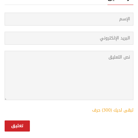
k
p
s
t
تبقى لديك (
300
) حرف