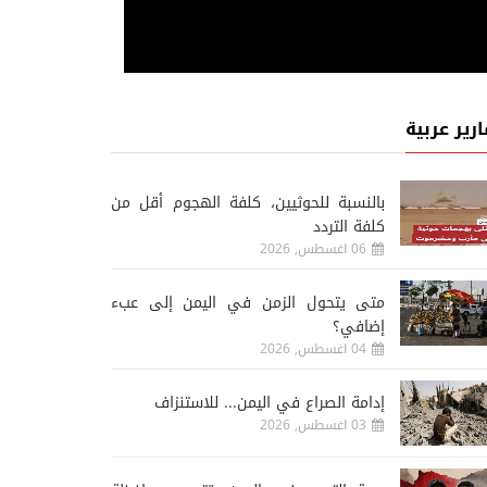
ارير عربية
‏بالنسبة للحوثيين، كلفة الهجوم أقل من
كلفة التردد
06 اغسطس, 2026
متى يتحول الزمن في اليمن إلى عبء
إضافي؟
04 اغسطس, 2026
إدامة الصراع في اليمن... للاستنزاف
03 اغسطس, 2026