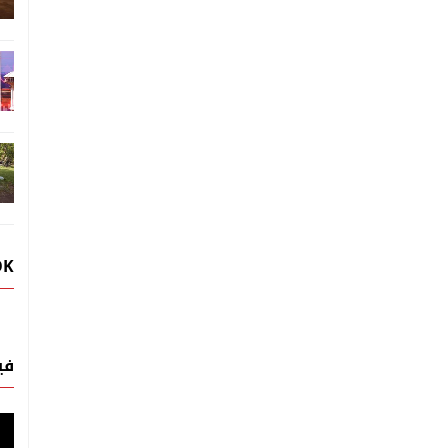
OK
في