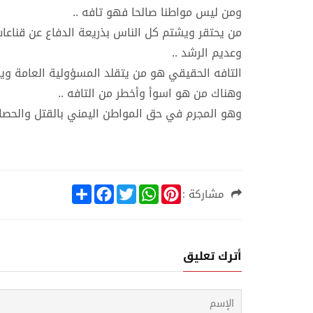
ومن ليس مواطنا صالحا فهو تافه ..
من يحتقر ويشتم كل الناس بذريعة الدفاع عن قناعا
وعديم الرشد ..
التافه الحقيقي هو من يتقلد المسؤولية العامة ويخ
وهناك من هو اسوأ وأخطر من التافه ..
وهو المجرم في حق المواطن اليمني بالقتل والحصار
S
F
T
W
P
مشاركة :
h
a
w
h
i
a
c
i
a
n
r
e
t
t
t
e
b
t
s
e
o
e
A
r
أترك تعليق
o
r
p
e
k
p
s
t