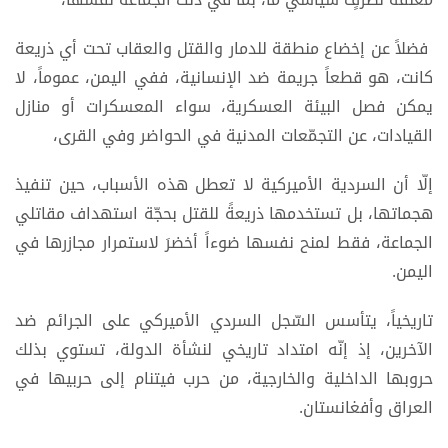
فضلاً عن إخضاع منطقة للدمار والقتل والعقاب تحت أي ذريعة
كانت، هو قطعاً جريمة ضد الإنسانية، ففي اليمن، عموماً، لا
يمكن فصل البيئة العسكرية، سواء المعسكرات أو منازل
القيادات، عن التجمّعات المدنية في الحواضر وفي القرى،
إلّا أن السردية الأميركية لا تعطل هذه الأسباب، حين تنفيذ
هجماتها، بل تستخدمها ذريعةً للقتل بحجّة استهداف مقاتلي
الجماعة، فقط لمنح نفسها ضوءاً أخضرَ لاستمرار مجازرها في
اليمن.
تاريخياً، يتأسس السّجل السردي الأميركي على الجرائم ضد
الآخرين، إذ إنّه امتداد تاريخي لنشأة الدولة، تستوي بذلك
حروبها الداخلية والخارجية، من حرب فيتنام إلى حربيها في
العراق وأفغانستان.