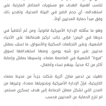
تناسب أهمية الهدف مع مستويات المخاطر المترتبة على
استهدافه، أي جحم الضرر في البيئة المدنية، وتقدير ذلك
وفق مبدأ حماية المدنيين أولاً،
وهو ما عطّلته الإدارة الأميركية قانونياً، ومن ثم أخلاقياً في
حربها في اليمن؛ فإلى جانب تركيز هجماتها على الأحياء
الشعبية، وعلى التجمّعات السكنية والأسواق، ما تسبّب بمقتل
مدنيين على نحوٍ شبه يوميّ، ومنها استهدافها لسوق
"فروة" الشعبية في العاصمة صنعاء، وتسببها بمقتل وإصابة
أكثر من 42 مدنياً، بينهم نساء وأطفال،
ناهيك عن تدمير منازل أثرية شكلت جزءاً من محيط صنعاء
التاريخية، فإنّ الإدارة الأميركية وبتحويلها صعدة، وغيرها من
المدن التي تشكل معقل الجماعة إلى هدف عسكري مستمر،
لم تنزع الحماية عن المدنيين فحسب،