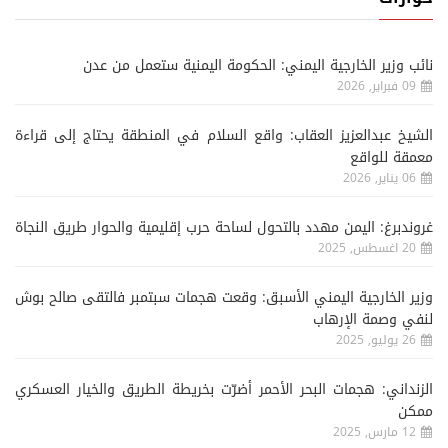
نائب وزير الخارجية اليمني: الحكومة اليمنية ستعمل من عدن
09 فبراير, 2026
الشيخ عبدالعزيز العقاب: واقع السلام في المنطقة يحتاج إلى قراءة
معمقة للواقع
06 يناير, 2026
غروندبرغ: اليمن مهدد بالتحول لساحة حرب إقليمية والحوار طريق النجاة
20 اغسطس, 2025
وزير الخارجية اليمني الأسبق: وقعت هجمات سبتمبر فالتقى صالح بوش
لنفي وصمة الإرهاب
26 يوليو, 2025
الزنداني: هجمات البحر الأحمر أضرّت بخريطة الطريق والخيار العسكري
ممكن
12 مارس, 2025