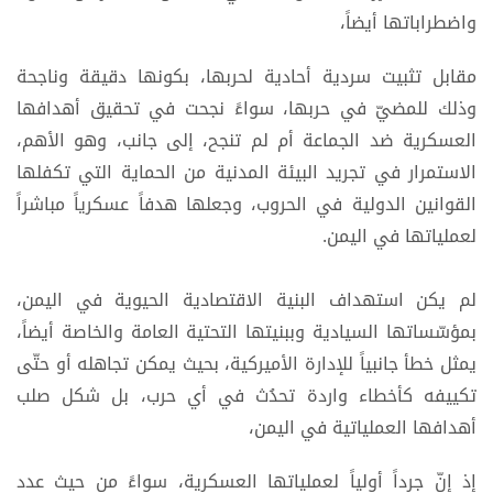
واضطراباتها أيضاً،
مقابل تثبيت سردية أحادية لحربها، بكونها دقيقة وناجحة
وذلك للمضيّ في حربها، سواءً نجحت في تحقيق أهدافها
العسكرية ضد الجماعة أم لم تنجح، إلى جانب، وهو الأهم،
الاستمرار في تجريد البيئة المدنية من الحماية التي تكفلها
القوانين الدولية في الحروب، وجعلها هدفاً عسكرياً مباشراً
لعملياتها في اليمن.
لم يكن استهداف البنية الاقتصادية الحيوية في اليمن،
بمؤسّساتها السيادية وببنيتها التحتية العامة والخاصة أيضاً،
يمثل خطأ جانبياً للإدارة الأميركية، بحيث يمكن تجاهله أو حتّى
تكييفه كأخطاء واردة تحدُث في أي حرب، بل شكل صلب
أهدافها العملياتية في اليمن،
إذ إنّ جرداً أولياً لعملياتها العسكرية، سواءً من حيث عدد