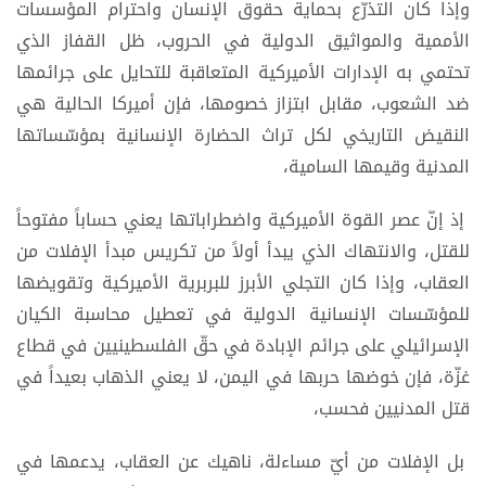
وإذا كان التذرّع بحماية حقوق الإنسان واحترام المؤسسات
الأممية والمواثيق الدولية في الحروب، ظل القفاز الذي
تحتمي به الإدارات الأميركية المتعاقبة للتحايل على جرائمها
ضد الشعوب، مقابل ابتزاز خصومها، فإن أميركا الحالية هي
النقيض التاريخي لكل تراث الحضارة الإنسانية بمؤسّساتها
المدنية وقيمها السامية،
إذ إنّ عصر القوة الأميركية واضطراباتها يعني حساباً مفتوحاً
للقتل، والانتهاك الذي يبدأ أولاً من تكريس مبدأ الإفلات من
العقاب، وإذا كان التجلي الأبرز للبربرية الأميركية وتقويضها
للمؤسّسات الإنسانية الدولية في تعطيل محاسبة الكيان
الإسرائيلي على جرائم الإبادة في حقّ الفلسطينيين في قطاع
غزّة، فإن خوضها حربها في اليمن، لا يعني الذهاب بعيداً في
قتل المدنيين فحسب،
بل الإفلات من أيّ مساءلة، ناهيك عن العقاب، يدعمها في