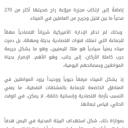
إضافةً إلى ارتكاب مجزرة مروّعة راح ضحيتها أكثر من 270
مدنياً ما بين قتيل وجريح من العاملين في الميناء.
وبذلك لم تدمّر الإدارة الأميركية شرياناً اقتصادياً مهمّاً
للجماعة التي تمتلك قنوات اقتصادية بديلة ومهمّة، بل دمرت
ميناء يمنياً سيادياً هو ملكٌ لليمنيين، وهو ما يشكل جريمة
حرب كاملة الأركان، إلى جانب، وهو الأهم، الإضرار بحياة
المواطنين وبمصالحهم اليومية،
إذ يشكل الميناء مرفقاً حيوياً ووحيداً يزود المواطنين في
المناطق الخاضعة للجماعة بالمشتقات النفطية، ما يعني
التسبب بأزمة اقتصادية وإنسانية خانقة، لا يمكن، في الوقت
الحالي، قياس تبعاتها.
بموازاة ذلك، شكل استهداف البيئة المدنية في اليمن هدفاً