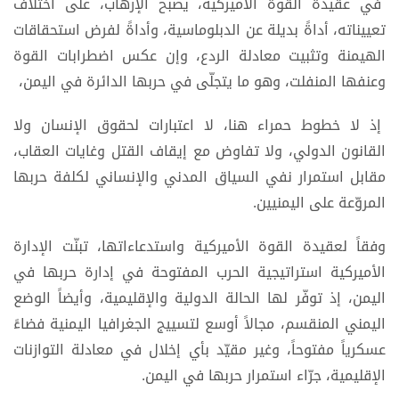
في عقيدة القوة الأميركية، يصبح الإرهاب، على اختلاف
تعييناته، أداةً بديلة عن الدبلوماسية، وأداةً لفرض استحقاقات
الهيمنة وتثبيت معادلة الردع، وإن عكس اضطرابات القوة
وعنفها المنفلت، وهو ما يتجلّى في حربها الدائرة في اليمن،
إذ لا خطوط حمراء هنا، لا اعتبارات لحقوق الإنسان ولا
القانون الدولي، ولا تفاوض مع إيقاف القتل وغايات العقاب،
مقابل استمرار نفي السياق المدني والإنساني لكلفة حربها
المروّعة على اليمنيين.
وفقاً لعقيدة القوة الأميركية واستدعاءاتها، تبنّت الإدارة
الأميركية استراتيجية الحرب المفتوحة في إدارة حربها في
اليمن، إذ توفّر لها الحالة الدولية والإقليمية، وأيضاً الوضع
اليمني المنقسم، مجالاً أوسع لتسييج الجغرافيا اليمنية فضاءً
عسكرياً مفتوحاً، وغير مقيّد بأي إخلال في معادلة التوازنات
الإقليمية، جرّاء استمرار حربها في اليمن.