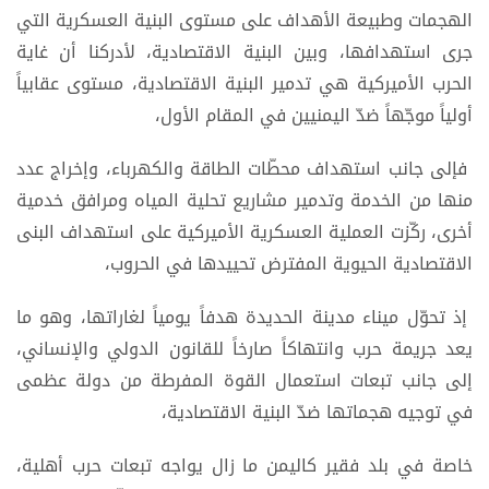
الهجمات وطبيعة الأهداف على مستوى البنية العسكرية التي
جرى استهدافها، وبين البنية الاقتصادية، لأدركنا أن غاية
الحرب الأميركية هي تدمير البنية الاقتصادية، مستوى عقابياً
أولياً موجّهاً ضدّ اليمنيين في المقام الأول،
فإلى جانب استهداف محطّات الطاقة والكهرباء، وإخراج عدد
منها من الخدمة وتدمير مشاريع تحلية المياه ومرافق خدمية
أخرى، ركّزت العملية العسكرية الأميركية على استهداف البنى
الاقتصادية الحيوية المفترض تحييدها في الحروب،
إذ تحوّل ميناء مدينة الحديدة هدفاً يومياً لغاراتها، وهو ما
يعد جريمة حرب وانتهاكاً صارخاً للقانون الدولي والإنساني،
إلى جانب تبعات استعمال القوة المفرطة من دولة عظمى
في توجيه هجماتها ضدّ البنية الاقتصادية،
خاصة في بلد فقير كاليمن ما زال يواجه تبعات حرب أهلية،