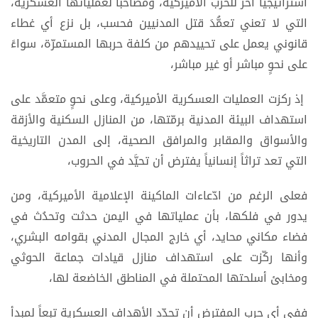
استراتيجياً آخر للحرب الأميركية، ومصاحباً لعملياتها العسكرية،
التي لا تعني تعمُّدَ قتل المدنيين فحسب، بل نزع أي غطاء
قانوني يعمل على تحييدهم من كلفة حربها المستمرّة، سواءً
على نحوٍ مباشر أو غير مباشر،
إذ ركزت العمليات العسكرية الأميركية، وعلى نحوٍ متعمَّد على
استهداف البيئة المدنية برمّتها، من المنازل السكنية والأزقة
والأسواق والمقابر والمرافق الصحية، إلى المدن التاريخية
التي تعد تراثاً إنسانياً يفترض أن تحيَّد في الحروب،
فعلى الرغم من ادّعاءات الماكينة الإعلامية الأميركية، ومن
يدور في فلكها، بأن عملياتها في اليمن حدثت وتحدُث في
فضاء مكاني محايد، أي خارج المجال المدني بقوامه البشري،
وأنها ركّزت على استهداف منازل قيادات جماعة الحوثي
ومخابئ أسلحتها المحتملة في المناطق الخاضعة لها،
ففي أي حربٍ المفترض أن تحدّد الأهداف العسكرية تبعاً لمبدأ