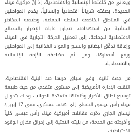
ويعاني من كلفتها الإنسانية والاقتصادية، إذ إنّ مركزية ميناء
الحديدة، بصفته شرياناً اقتصادياً وإنسانياً، يخدم المواطنين
في المناطق الخاضعة لسلطة الجماعة، وطبيعة المخاطر
المتأتية من استهدافه، تتجاوز غايات الإضرار بالمصالح
الاقتصادية للجماعة، إلى تعطيل الحركة التجارية في الميناء
وإعاقة تدفّق البضائع والسلع والمواد الغذائية إلى المواطنين
ورفع أسعارها، ومن ثم مضاعفة الأزمة الإنسانية
والاقتصادية.
من جهة ثانية، وفي سياق حربها ضد البنية الاقتصادية،
انتقلت الإدارة الأمريكية إلى مستوى متقدم، من حيث طبيعة
توسيع نطاق الأضرار وكلفتها متعدّدة الجوانب، وذلك بتحويل
ميناء رأس عيسى النفطي إلى هدف عسكري، ففي 17 إبريل/
نيسان الجاري دمّرت مقاتلات أميركية ميناء رأس عيسى كلياً
وأخرجته عن الخدمة، من بنيته التحتية إلى إحراق مخازن الوقود
الاحتياطية،