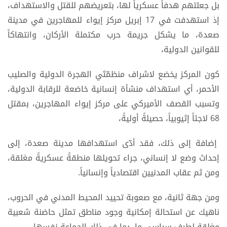
بل جعلتهم هدفاً عسكرياً لها، بتعريضهم للقتل والاستهداف،
إذ استهدفت في 17 إبريل مركز إيواء للمهاجرين في مدينة
صعدة، ما يشكل جريمة حرب مكتملة الأركان، وانتهاكاً
للقوانين الدولية،
كون المركز يخضع لاشراف منظمّتَي الهجرة الدولية والصليب
الأحمر، أي استهداف منشأة إنسانية خاضعة للرقابة الدولية،
وتسبب القصف الأميركي على مركز إيواء المهاجرين، بمقتل
68 لاجئاً إثيوبياً، حصيلةً أوليةً،
إضافة إلى ذلك، فقد أدّى استهدافها مدينة صعدة، إلى
إحداث وضع لا إنساني، جراء تحويلها منطقةً عسكريةً مغلقة،
ومن ثم عقاب المدنيين اقتصادياً وإنسانياً.
ومن جهة ثانية، مع صعوبة تحييد المحيط المدني في الحروب،
ناهيك عن استحالة إمكانية وجود مناطق تمثل حاضنة شعبية
مغلقة لطرفٍ سياسي ما، بما في ذلك الجماعة نفسها،