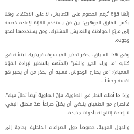
إنّها قوّة تُرغم الخصوم على التعايش، لا على الاختفاء. وهنا
يكمن الفارق الجوهري: بين مَن يستخدم القوّة لإعادة خصمه
إلى مربّع المواطنة والتعايش المشترك، ومن يستخدمها لمحو
وجوده.
وفي هذا السياق، يحضر تحذير الفيلسوف فريدريك نيتشه في
كتابه "ما وراء الخير والشر" (المتّهم بالتنظير لإرادة القوّة
العمياء): "من يصارع الوحوش، فعليه أن يحذر من أن يصير هو
نفسه وحشاً…
وإذا ما أطلت النظر في الهاوية، فإنّ الهاوية أيضاً تطلّ فيك"،
فالصراع مع الطغيان ينبغي أن يظلّ صراعاً ضدّ منطق البغي،
لا إعادة إنتاج له بأدوات جديدة.
والدول العربية، خصوصاً دول الصراعات الداخلية، بحاجة إلى