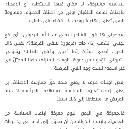
سياسية مشتركة، لا مكان فيها للاستعلاء أو الإقصاء.
فاجتثاث ثقافة الطغيان أولى من اجتثاث الخصوم، ومقاومة
البغي تعني إنهاء شروطه، لا القضاء على حامليه.
ويحضرني هنا قول الشاعر اليمني عبد الله البردوني: "أيّ نفع
يجتني الشعب إذا/ مات (فرعون) لتبقى الفرعنة؟/ نفس ذاك
الطبل، أضحى ستّة/ إنّما أخوى وأعلى طنطنه/ يمّنوني،
يسّروني، توّجوا/ من دعوها الوسط المتزنة/ جاءنا المحتلّ في
غير اسمه/ لبست وجه النبي القرصنة".
رفض اجتثاث طرف لا يعني منحه حقّ ممارسة الاجتثاث، بل
يعني إعادة تعريف المقاومة لتستهدف الجرثومة لا حياة
المريض ما استطعنا إلى ذلك سبيلاً.
فالمعركة في اليمن اليوم معركة لإنقاذ السياسة من
العدمية، ولإنقاذ الدولة من أن تتحوّل إلى أداة في يد نزعات