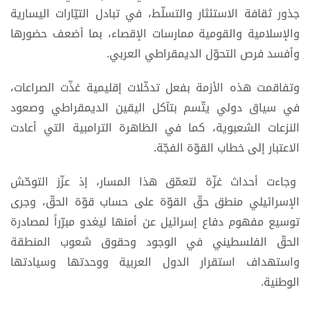
جذور ثقافة الاستئثار والتسلّط، في تبادل التيّارات اليسارية
والإسلامية والقومية ممارسات الإقصاء، بما أضعف حضورها
وأفسد فرص التحوّل الديمقراطي العربي.
وتفاقمت هذه الأزمة بفعل تدخّلات إقليمية غذّت الصراعات،
في سياق دولي يتّسم بتآكل اليقين الديمقراطي وصعود
النزعات الشعبوية، كما في الظاهرة الترامبية التي أعادت
الاعتبار إلى خطاب القوّة الفجّة.
وجاءت أحداث غزّة لتعمّق هذا المسار، إذ عزّز التوحّش
الإسرائيلي منطق حقّ القوّة على حساب قوّة الحقّ، وجرى
توسيع مفهوم دفاع إسرائيل عن أمنها ليغدو مبرّراً لمصادرة
الحقّ الفلسطيني في الوجود وحقوق شعوب المنطقة
واستهداف استقرار الدول العربية ووحدتها وسيادتها
الوطنية.