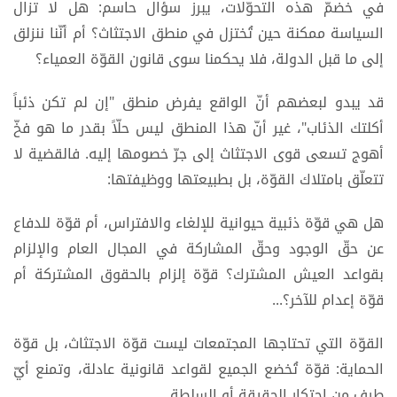
في خضمّ هذه التحوّلات، يبرز سؤال حاسم: هل لا تزال
السياسة ممكنة حين تُختزل في منطق الاجتثاث؟ أم أنّنا ننزلق
إلى ما قبل الدولة، فلا يحكمنا سوى قانون القوّة العمياء؟
قد يبدو لبعضهم أنّ الواقع يفرض منطق "إن لم تكن ذئباً
أكلتك الذئاب"، غير أنّ هذا المنطق ليس حلّاً بقدر ما هو فخّ
أهوج تسعى قوى الاجتثاث إلى جرّ خصومها إليه. فالقضية لا
تتعلّق بامتلاك القوّة، بل بطبيعتها ووظيفتها:
هل هي قوّة ذئبية حيوانية للإلغاء والافتراس، أم قوّة للدفاع
عن حقّ الوجود وحقّ المشاركة في المجال العام والإلزام
بقواعد العيش المشترك؟ قوّة إلزام بالحقوق المشتركة أم
قوّة إعدام للآخر؟...
القوّة التي تحتاجها المجتمعات ليست قوّة الاجتثاث، بل قوّة
الحماية: قوّة تُخضع الجميع لقواعد قانونية عادلة، وتمنع أيّ
طرف من احتكار الحقيقة أو السلطة.