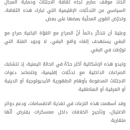
اتخاذ موقف صارم تجاه ثقافة الاجتثاث وحماية المجال
السياسي من التدخّلات الإقليمية التي تبارك هذه الثقافة،
وتحرّض القوى المحلّية بعضها على بعض.
وعلينا أن نتذكّر دائماً أنّ الصراع مع القوّة الباغية صراع مع
البغي يستهدف إلغاء واقع البغي، لا وجود الفئة التي
تورّطت في البغي.
وتبدو هذه الإشكالية أكثر حدّةً في الحالة اليمنية، إذ تتشابك
الصراعات الداخلية مع تدخّلات إقليمية، وتتصاعد دعوات
الاجتثاث المدفوعة بأوهام الطهورية الأيديولوجية أو الدينية
أو العرقية أو المناطقية.
وقد أسهمت هذه النزعات في تغذية الانقسامات، ودعم دوائر
الاغتيال، وتأجيج الخلافات داخل معسكرات يفترض أنّها
متقاربة.