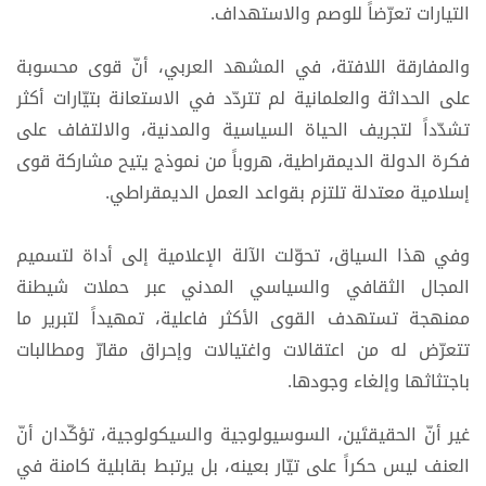
التيارات تعرّضاً للوصم والاستهداف.
والمفارقة اللافتة، في المشهد العربي، أنّ قوى محسوبة
على الحداثة والعلمانية لم تتردّد في الاستعانة بتيّارات أكثر
تشدّداً لتجريف الحياة السياسية والمدنية، والالتفاف على
فكرة الدولة الديمقراطية، هروباً من نموذج يتيح مشاركة قوى
إسلامية معتدلة تلتزم بقواعد العمل الديمقراطي.
وفي هذا السياق، تحوّلت الآلة الإعلامية إلى أداة لتسميم
المجال الثقافي والسياسي المدني عبر حملات شيطنة
ممنهجة تستهدف القوى الأكثر فاعلية، تمهيداً لتبرير ما
تتعرّض له من اعتقالات واغتيالات وإحراق مقارّ ومطالبات
باجتثاثها وإلغاء وجودها.
غير أنّ الحقيقتَين، السوسيولوجية والسيكولوجية، تؤكّدان أنّ
العنف ليس حكراً على تيّار بعينه، بل يرتبط بقابلية كامنة في