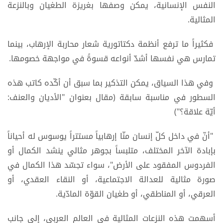
النفس الإنسانية، يمكن وصفها بغريزة الطغيان وبالنزعة
المثالية.
فكثيراً ما ترفع أنظمة دكتاتورية شعار محاربة الإرهاب، بينما
تمارس هي نفسها أشدّ أنواعه قسوةً في مواجهة خصومها.
وفي هذا السياق، يمكن التذكير بما سبق أن أكّده كاتب هذه
السطور في مناسبة سابقة (مقال بعنوان "الأديان والعنف:
أيّة علاقة؟")
"أنّ في داخل كلّ إنسان منّا إرهابياً مستتراً يوسوس له أحياناً
بإبادة الآخر المختلف، متلبساً بجوهر مثالي ينشد الكمال أو
الفردوس المفقود على الأرض"، سواء تجسّد هذا الكمال في
صورة مثالية للعدالة الاجتماعية، أو النقاء العقدي، أو
العرقي، أو المناطقي، أو طغيان القوّة المادّية.
أسهمت هذه النزعات المثالية في العالم العربي، إلى جانب