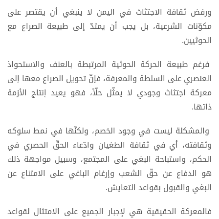
ورفض ثقافة الاجتثاث في اليمن لا ينبغي أن يقتصر على
مكوّنات الشرعية، بل يجب أن يمتدّ إلى طبيعة الصراع مع
الحوثيين.
فرغم طبيعة الحركة الحوثية المرتبطة بالعنف والاستحواذ
العنصري على السلطة والمعرفة، فإنّ تحويل الصراع معها إلى
معركة اجتثاث وجودي لا يمثّل حلّاً، فهو يعيد إنتاج الأزمة
ذاتها.
والمشكلة ليست في وجود الخصم، ولكنّها في نمط سلوكه
وثقافته، أي في ثقافة الطغيان وادّعاء الحقّ الحصري في
الحكم، واستباحة البغي على المجتمع، وسبيل مواجهة ذلك
هو الدفاع عن حقّ الشعب وإرغام الباغي على الامتناع عن
البغي والقبول بقواعد التعايش.
فالمعركة الحقيقية هي لإجبار الجميع على الامتثال لقواعد