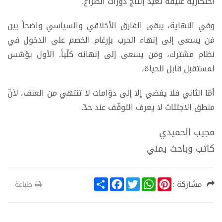
احتكارية عنيفة تعيد إنتاج دورات الصراع.
وفي النهاية، يبقى الفارق الأخلاقي والسياسي واضحاً بين
مَن يسعى إلى إنهاء الحرب بإرغام الخصم على الدخول في
نظام مشترك، ومَن يسعى إلى إنهائه كلّياً. الأول يؤسّس
لمستقبل قابل للحياة،
أمّا الثاني فلا يفضي إلا إلى دوّامات لا تنتهي من العنف، لأنّ
منطق الاجتثاث لا يعرف التوقّف عند حدّ.
مجيب الحميدي
كاتب وباحث يمني
S
F
T
W
P
مشاركة :
طباعة
h
a
w
h
i
a
c
i
a
n
r
e
t
t
t
e
b
t
s
e
o
e
A
r