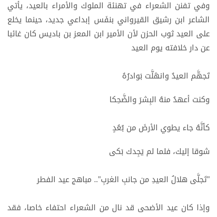
وفي تفنن الشعراء في تهنئة الملوك والأمراء بالعيد، يأتي
الشاعر ابن رشيق القيرواني بنفَس إبداعي جديد، حينما يخلع
على العيد ثوب الحزن لأن الأمير ابن المعز بن باديس كان غائبا
عن دار خلافته يوم العيد
تَجهَّم العيدُ وانهَلَّت بَوادرُهُ
وكنت أعهدُ منهُ البِشرَ والضَّحِكا
كأنَّهُ جاء يطوي الأرضَ من بُعُدٍ
شوقا إليك، فلما لم يَجِدك بَكى
"تَجلَّى هلالُ العيدِ من جانبِ الغربِ".. مباهج عيد الفطر
وإذا كان عيد الأضحى قد نال من الشعراء احتفاء خاصا، فقد