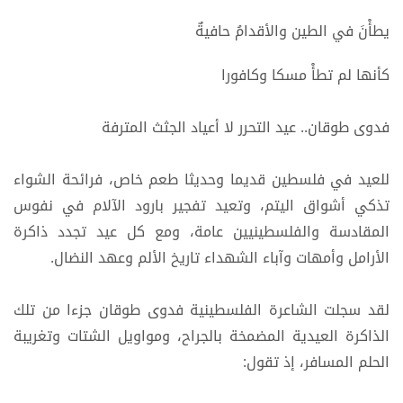
يطأْنَ في الطين والأقدامُ حافيةٌ
كأنها لم تطأْ مسكا وكافورا
فدوى طوقان.. عيد التحرر لا أعياد الجثث المترفة
للعيد في فلسطين قديما وحديثا طعم خاص، فرائحة الشواء
تذكي أشواق اليتم، وتعيد تفجير بارود الآلام في نفوس
المقادسة والفلسطينيين عامة، ومع كل عيد تجدد ذاكرة
الأرامل وأمهات وآباء الشهداء تاريخ الألم وعهد النضال.
لقد سجلت الشاعرة الفلسطينية فدوى طوقان جزءا من تلك
الذاكرة العيدية المضمخة بالجراح، ومواويل الشتات وتغريبة
الحلم المسافر، إذ تقول: