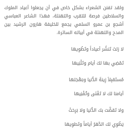
ولقد تفنن الشعراء بشكل خاص في أن يجعلوا أعياد الملوك
والسلاطين فرصة للتقرب والتهنئة، فهذا الشاعر العباسي
أشجع بن عمرو السلمي يجمع للخليفة هارون الرشيد بين
المدح والتهنئة في أبياته السائرة.
لا زلتَ تَنشُر أعياداً وتَطْوِيها
تَمْضِي بها لكَ أيام وتَثْنِيها
مُستَقبِلاً زِينةَ الدُّنيا وبَهْجَتها
أيامنا لك لا تَفْنَى وتُفْنِيها
ولا تَقضَّت بك الدُّنيا ولا بَرِحَتْ
يَطْوِي لك الدَّهرُ أياماً وتَطوِيها