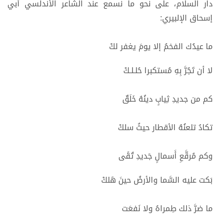
دار السلام، على نحو ما نسمع عند الشاعر الأندلسي أبي
إسحاق الإلبيري:
ما عيدُك الفخمُ إلا يومَ يغفر لكْ
لا أن تَجُرَّ بِهِ مُستكبرا حُلـلـكْ
كم من جديدِ ثِيابٍ دينُهُ خَلَقٌ
تكادُ تلعنُهُ الأقطار حيثُ سلكْ
وكم مُرقَّعِ أَسمالٍ جَديدِ تُقًى
بَكت عليه السَّما والأرضُ حينَ هَلكْ
ما ضرَّ ذلك طِمراهُ ولا نَفعَت