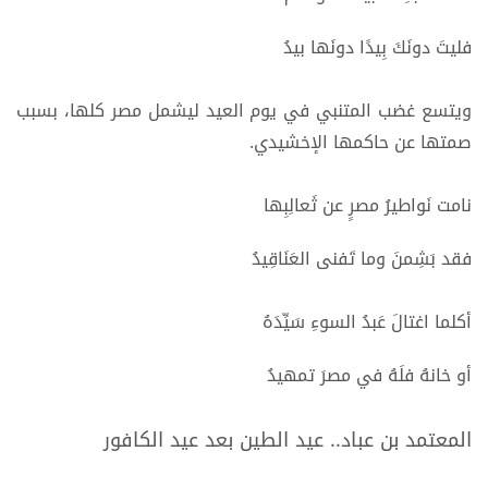
فليتَ دونَكَ بِيدًا دونَها بيدُ
ويتسع غضب المتنبي في يوم العيد ليشمل مصر كلها، بسبب
صمتها عن حاكمها الإخشيدي.
نامت نَواطيرُ مصرٍ عن ثَعالِبِها
فقد بَشِمنَ وما تَفنى العَنَاقِيدُ
أكلما اغتالَ عَبدُ السوءِ سَيِّدَهُ
أو خانهُ فلَهُ في مصرَ تمهيدُ
المعتمد بن عباد.. عيد الطين بعد عيد الكافور