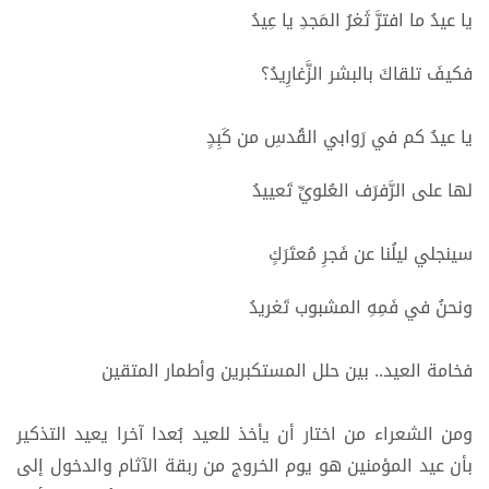
يا عيدُ ما افترَّ ثَغرُ المَجدِ يا عِيدُ
فكيفَ تلقاكَ بالبشر الزَّغارِيدُ؟
يا عيدُ كم في رَوابي القُدسِ من كَبِدٍ
لها على الرَّفرَف العُلويِّ تَعييدُ
سينجلي ليلُنا عن فَجرِ مُعتَرَكٍ
ونحنُ في فَمِهِ المشبوب تَغريدُ
فخامة العيد.. بين حلل المستكبرين وأطمار المتقين
ومن الشعراء من اختار أن يأخذ للعيد بُعدا آخرا يعيد التذكير
بأن عيد المؤمنين هو يوم الخروج من ربقة الآثام والدخول إلى