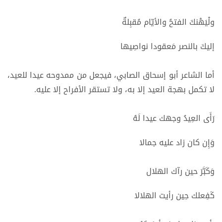
ولْيَهْنكَ الفتحُ والأيّام مُقبِلةٌ
إليكَ بالنصر مَعقودا نواصِيها
أما الشاعر أبو إسحاق الصابي، فيجعل من ممدوحه عيدا للعيد،
لا تكمل بهجة العيد إلا به، ولا تستقر الأفراح إلا عليه.
رَأَى العِيدُ وجهك عيدا لَهُ
وَإِن كان زاد عليه جمالا
وَكَبَّرَ حين رآك الهلال
كَفِعلك حِين رأيت الهلالا