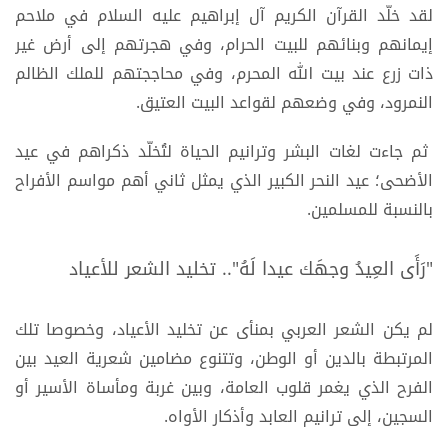
لقد خلّد القرآن الكريم آل إبراهيم عليه السلام في ملاحم
إيمانهم وبنائهم للبيت الحرام، وفي هجرتهم إلى أرض غير
ذات زرع عند بيت الله المحرم، وفي محاججتهم للملك الظالم
النمرود، وفي وضعهم لقواعد البيت العتيق.
ثم جاءت لغات البشر وترانيم الحياة لتُخلّد ذكراهم في عيد
الأضحى؛ عيد النحر الكبير الذي يمثل ثاني أهم مواسم الأفراح
بالنسبة للمسلمين.
"رَأَى العِيدُ وجهَك عيدا لَهُ".. تخليد الشعر للأعياد
لم يكن الشعر العربي بمنأى عن تخليد الأعياد، وخصوصا تلك
المرتبطة بالدين أو الوطن، وتتنوع مضامين شعرية العيد بين
الفرح الذي يغمر قلوب العامة، وبين غربة ومأساة الأسير أو
السجين، إلى ترانيم العابد وأذكار الأواه.