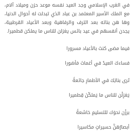
في الغرب الإسلامي وجد العيد نفسه موعد حزن وميلاد آلام،
مع الملك الأسير المعتمد بن عباد الذي تبدلت له أحوال الدنيا،
وها هن بناته بعد الترف والرفاهية وبعد الأعياد القرطبية،
يجدن أنفسهم في عيد بائس يغزلن للناس ما يملكن قطميرا.
فيما مضى كنتَ بالأعياد مسرورا
فساءكَ العيدُ في أغماتَ مَأسُورا
تَرى بناتِكَ في الأطمارِ جائعةً
يَغزِلْن للناس ما يَملكْنَ قِطميرا
برزْن نحوَك للتسليمِ خاشعةً
أبصارُهنَّ حسيراتٍ مكاسيرا