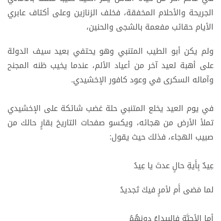
الجريحة والأحلام المخفقة، فخلف الزنازين وعلى أكتاف عابري
الأيام حقائب مفعمة بالشجى والحنين،
ولم يكن أبو الطيب المتنبي وهو يحتفي بعيد سيف الدولة
على أهبة لعيد آخر من أعياد الألم، عندما يخيب ظنه المجنح
وآماله السكرى في وعود كافور الإخشيدي.
في يوم العيد يخلع المتنبي حلة غضب شائكة على الإخشيدي
تملأ الأرض من هجائه، ويكسو صفحات التاريخ بقارٍ حالك من
صبيب الهجاء، فذلك حيث يقول:
عِيدٌ بِأَيةِ حالٍ عدتَ يا عِيدُ
لما مَضى أَم لأمرٍ فيكَ تَجديدُ
أما الأحبَّةِ فالبيداءُ دونهُمُ