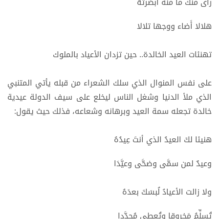
رأى منك ما منه أبصَرتَهُ
هلالا أَضاء ووجها تلالا
تهنئات العيد الخالدة.. حين تزدان الأعياد بالملوك
على نفس المنوال الذي سلك الشعراء من قبله يأتي المتنبي
الذي ملأ الدنيا وشغل الناس ليخلع على سيف الدولة عيدية
خالدة تجعله سمة العيد وبرهانه وشعاعه، فذلك حيث يقول:
هنيئا لكَ العيدُ الذي أنتَ عِيدُهُ
وعيدٌ لمن سمَّى وضحَّى وعيَّدَا
ولا زالت الأعيادُ لُبسَكَ بعدَهُ
تُسلِّمُ مَخروقا وتُعطي مُجدَّدا