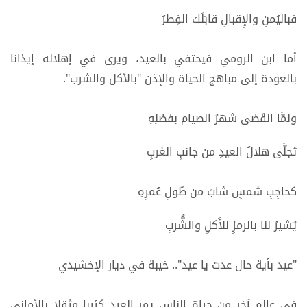
فباليُمنِ والإِقبالِ قابَلَك الفِطرُ
أما ابن الرومي فيحتفي بالعيد، ويرى في إهلاله إيذانا
بالعودة إلى مباهج الحياة والإذن "بالأكل والشرب".
ولمَّا انقَضى شهرُ الصيام بفضلِهِ
تَجلَّى هلالُ العيدِ من جانبِ الغربِ
كحاجِبِ شمسٍ شابَ من طُولِ عُمرِهِ
يُشيرُ لنا بالرمزِ للأَكلِ والشُّربِ
"عيد بأية حال عدت يا عيد".. خيبة في ديار الإخشيدي
في عالم آخر من حياة الناس يمر العيد كئيبا مثقلا بالأماني