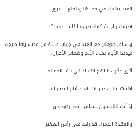
العيد يضحك في محياها ويلمتع السرور
أطرقت واجمة كأنك صورة الألم الدفين؟
وتسافر طوقان مع العيد في جلباب فاتنة من قضاء يافا ضرجت
عيدها الأيام بحناء الألم وضفائر الأحزان.
أتُرى ذكرتِ مَباهِج الأعياد في يافا الجميلة
أَهَفَت بقلبك ذكريات العيد أيام الطفولة
إذ أنت كالحسون تنطلقين في زهو غرير
والعقدة الحمراء قد رقت على رأس الصغير