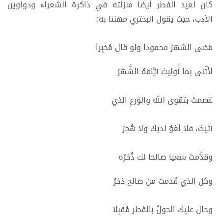
كان لعيد الفطر أيضا منزلته في ذاكرة الشعراء ودواوين
الأدب، حيث يقول البحتري مهنئا به:
مَضى الشهرُ محمودا ولو قَال مُخبِرا
لأَثْنى بما أَوليتَ أيَّامَهُ الشَّهرُ
عُصمتَ بتقوى الله والوَرعِ الذي
أتيتَ، فلا لَغوٌ لديكَ ولا هُجرُ
وقدَّمتَ سعيا صالحا لك ذُخرُه
وكل الذي قَدمت من صالح ذخرُ
وحال عليك الحولُ بالقَطر مُقبِلا