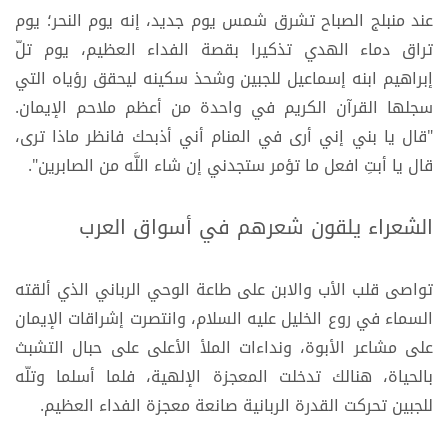
عند منبلج الصباح تشرق شمس يوم جديد، إنه يوم النحر؛ يوم
تراق دماء الهدي تذكيرا بقصة الفداء العظيم، يوم تلّ
إبراهيم ابنه إسماعيل للجبين وشحذ سكينه ليحقق رؤياه التي
سجلها القرآن الكريم في واحدة من أعظم ملاحم الإيمان.
"قال يا بني إني أرى في المنام أني أذبحك فانظر ماذا ترى،
قال يا أبتِ افعل ما تؤمر ستجدني إن شاء اللَّه من الصابرين".
الشعراء يلقون شعرهم في أسواق العرب
تواصى قلب الأب والابن على طاعة الوحي الرباني الذي ألقته
السماء في روع الخليل عليه السلام، وانتصرت إشراقات الإيمان
على مشاعر الأبوة، ونداءات الملأ الأعلى على حبال التشبث
بالحياة، هنالك تدخلت المعجزة الإلهية، فلما أسلما وتلّه
للجبين تحركت القدرة الربانية صانعة معجزة الفداء العظيم.