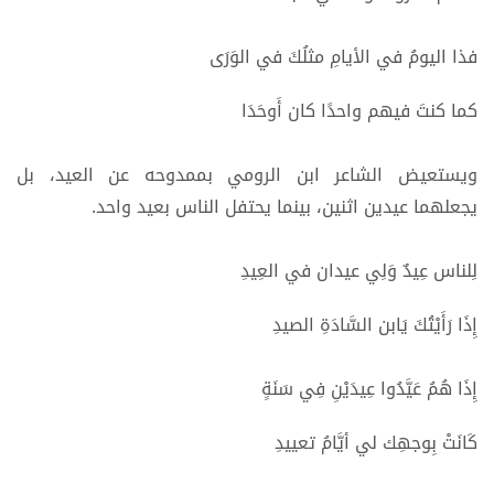
فذا اليومُ في الأيامِ مثلُكَ في الوَرَى
كما كنتَ فيهم واحدًا كان أَوحَدَا
ويستعيض الشاعر ابن الرومي بممدوحه عن العيد، بل
يجعلهما عيدين اثنين، بينما يحتفل الناس بعيد واحد.
لِلناس عِيدٌ وَلِي عيدان في العِيدِ
إِذَا رَأَيْتُكَ يَابن السَّادَةِ الصيدِ
إِذَا هُمُ عَيَّدُوا عِيدَيْنِ فِي سَنَةٍ
كَانَتْ بِوجهِك لي أيَّامُ تعييدِ